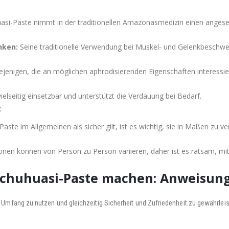
si-Paste nimmt in der traditionellen Amazonasmedizin einen angese
nken:
Seine traditionelle Verwendung bei Muskel- und Gelenkbeschwerd
ejenigen, die an möglichen aphrodisierenden Eigenschaften interessier
vielseitig einsetzbar und unterstützt die Verdauung bei Bedarf.
:
ste im Allgemeinen als sicher gilt, ist es wichtig, sie in Maßen zu v
nen können von Person zu Person variieren, daher ist es ratsam, mi
huchuhuasi-Paste machen: Anweisu
 Umfang zu nutzen und gleichzeitig Sicherheit und Zufriedenheit zu gewährleis