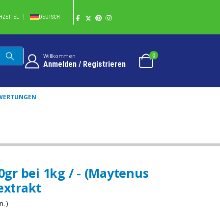
HZETTEL
DEUTSCH
0
Willkommen
Anmelden / Registrieren
WERTUNGEN
ER PASTEXTRAKT
r bei 1kg / - (Maytenus
extrakt
. )