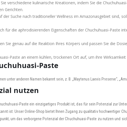
ie verschiedene kulinarische Kreationen, indem Sie die Chuchuhuasi-P
en Gerichten.
 der Suche nach traditioneller Wellness im Amazonasgebiet sind, soll
ch für die aphrodisierenden Eigenschaften der Chuchuhuasi-Paste int
en Sie genau auf die Reaktion Ihres Körpers und passen Sie die Dosie
asi-Paste an einem kühlen, trockenen Ort auf, um ihre Wirksamkeit 
uchuhuasi-Paste
en unter anderen Namen bekannt sein, z. B. „Maytenus Laevis Preserve“, „Ama
zial nutzen
chuhuasi-Paste ein einzigartiges Produkt ist, das für sein Potenzial zur Un
kannt ist. Unser Online-Shop bietet Ihnen Zugang zu qualitativ hochwertiger 
eitpunkt, um das verborgene Potenzial der Chuchuhuasi-Paste zu nutzen und sich 