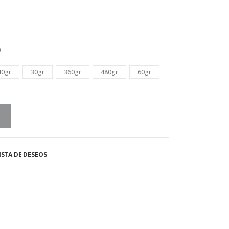
)
40gr
30gr
360gr
480gr
60gr
ISTA DE DESEOS