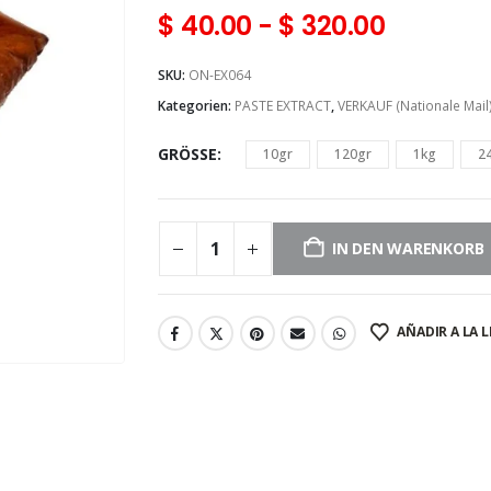
$
40.00
-
$
320.00
SKU:
ON-EX064
Kategorien:
PASTE EXTRACT
,
VERKAUF (Nationale Mail
GRÖSSE
10gr
120gr
1kg
2
IN DEN WARENKORB
AÑADIR A LA L