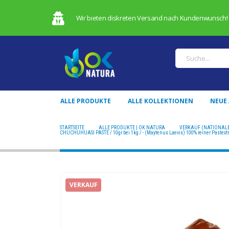
Wir bieten diskreten Versand nach Kundenwunsch!
ALLE PRODUKTE
ALLE KOLLEKTIONEN
NEUE
STARTSEITE
ALLE PRODUKTE | OK NATURA
VERKAUF (NATIONALE
CHUCHUHUASI PASTE / 10gr bei 1kg / - (Maytenus Laevis) 100% reiner Pastextr
VERKAUF