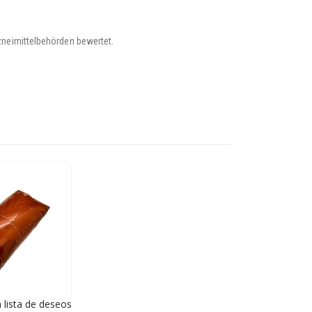
zneimittelbehörden bewertet.
a lista de deseos
,
VERKAUF (Nationale Mail)