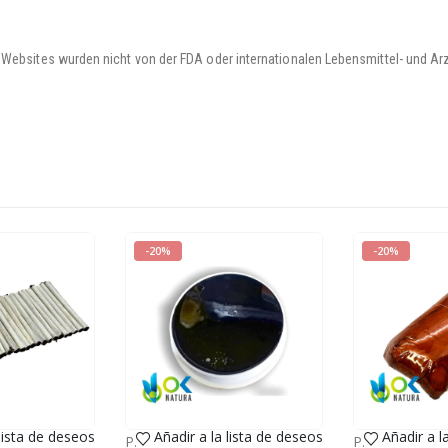
 Websites wurden nicht von der FDA oder internationalen Lebensmittel- und Ar
-20%
-20%
 lista de deseos
Añadir a la lista de deseos
Añadir a l
 Mail)
KAUF (Nationale Mail)
PASTE EXTRACT
,
VERKAUF (Nationale Mail)
PASTE EXTRACT