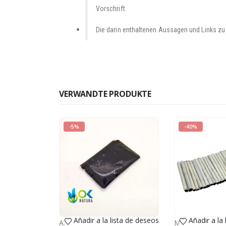
Vorschrift.
Die darin enthaltenen Aussagen und Links zu
VERWANDTE PRODUKTE
-5%
-40%
Añadir a la lista de deseos
Añadir a la
AYAHUASCA
,
PASTE EXTRACT
,
VERKAUF (Nationale
MAPACHO
,
VER