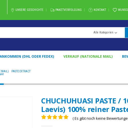
UNSERE GESCHICHTE
PAKETVERFOLGUNG
KONTAKT
WUNSC
Alle Kategorien
 ANKOMMEN (DHL ODER FEDEX)
VERKAUF (NATIONALE MAIL)
BE
 MAIL)
,
PASTE EXTRACT
CHUCHUHUASI PASTE / 10GR BEI 1KG / - (MAYTENUS LAEVIS) 100% REIN
akt
CHUCHUHUASI PASTE / 10g
Laevis) 100% reiner Past
( Es gibt noch keine Bewertungen
0
aus 5