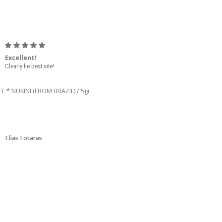
Excellent!
Happy
Clearly he best site!
After 6 weeks, finally i
received the order. I am very
happy, cause it helps me
great with my exercised
induced asthma.
Elias Fotaras
Mr Westen