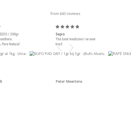
Karussell-Titel
from 643 reviews
Sapo
EEDS / 200gr
nanthera
The best medicine I ve ever
 Pure Natural
tried
lt
Peter Meertens