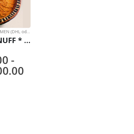
NEUE ANKOMMEN (DHL oder FedEx)
,
RAPÉ
RAPÉ SNUFF * PARICA MENTA (FROM BRAZIL) / 5gr at 100gr / - 100 % hergestellt von Eingeborenen Amazonas Stämmen
00
-
00.00