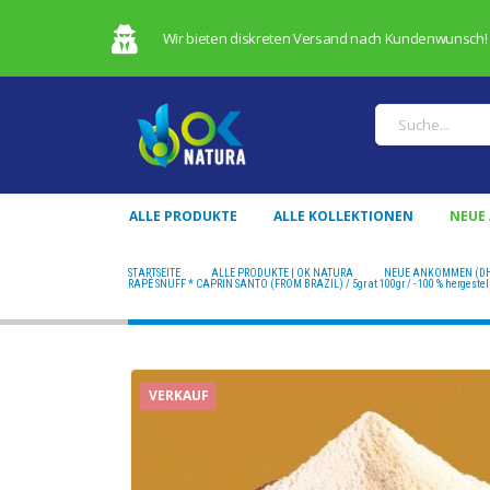
Wir bieten diskreten Versand nach Kundenwunsch!
ALLE PRODUKTE
ALLE KOLLEKTIONEN
NEUE
STARTSEITE
ALLE PRODUKTE | OK NATURA
NEUE ANKOMMEN (DH
RAPÉ SNUFF * CAPRIN SANTO (FROM BRAZIL) / 5gr at 100gr / - 100 % hergest
VERKAUF