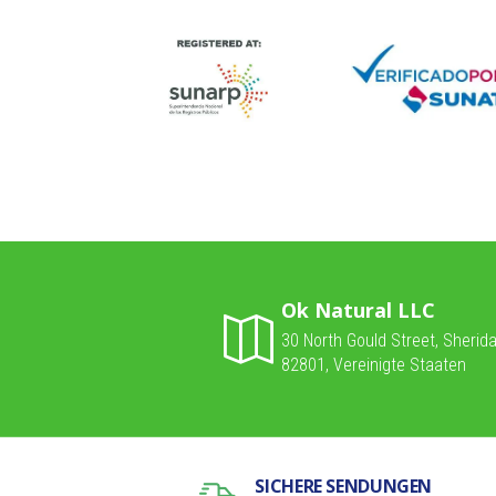
Ok Natural LLC
30 North Gould Street, Sherid
82801, Vereinigte Staaten
SICHERE SENDUNGEN