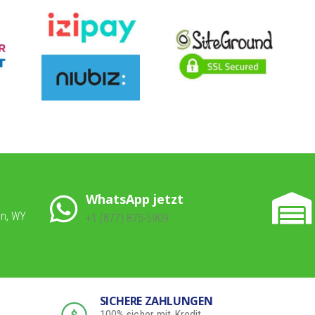
WhatsApp jetzt
an, WY
+1 (877) 875-5909
SICHERE ZAHLUNGEN
100% sicher mit Kredit