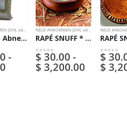
NEUE ANKOMMEN (DHL oder FedEx)
,
SUPERFOODS
NEUE ANKOMMEN (DHL oder FedEx)
,
RAPÉ
Tee zum Abnehmen - Mischen (Amor Seco + Cascara Citricos + Retama) - Mächtiges Pulverr
RAPÉ SNUFF * MORINGA (FROM BRAZIL) / 5gr at 100gr / - 100 % hergestellt von Eingeborenen Amazonas Stämmen
0
-
$
30.00
-
$
30.
0
von 5
0
von 5
0
$
3,200.00
$
3,2