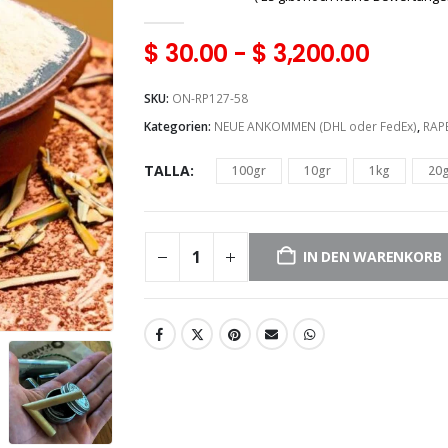
0
aus 5
$
30.00
-
$
3,200.00
SKU:
ON-RP127-58
Kategorien:
NEUE ANKOMMEN (DHL oder FedEx)
,
RAP
TALLA
100gr
10gr
1kg
20
IN DEN WARENKORB