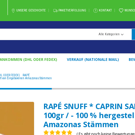
UNSERE GESCHICHTE
PAKETVERFOLGUNG
KONTAKT
WUNSC
Alle Kategorien
 ANKOMMEN (DHL ODER FEDEX)
VERKAUF (NATIONALE MAIL)
BE
L ODER FEDEX)
,
RAPÉ
RAPÉ SNUFF * CAPRIN SANTO (FROM BRAZIL) / 5GR AT 100GR / - 100 %
ellt von Eingeborenen Amazonas Stämmen
RAPÉ SNUFF * CAPRIN SA
100gr / - 100 % hergeste
Amazonas Stämmen
( Es gibt noch keine Bewertungen