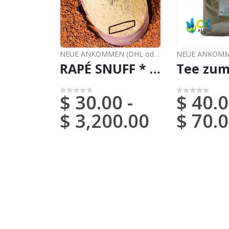
NEUE ANKOMMEN (DHL oder FedEx)
,
RAPÉ
RAPÉ SNUFF * VEIA DE PAJE (FROM BRAZIL) / 5gr at 100gr / - 100 % hergestellt von Eingeborenen Amazonas-Stämmen
$
30.00
-
$
40.0
0
von 5
0
von 5
$
3,200.00
$
70.0