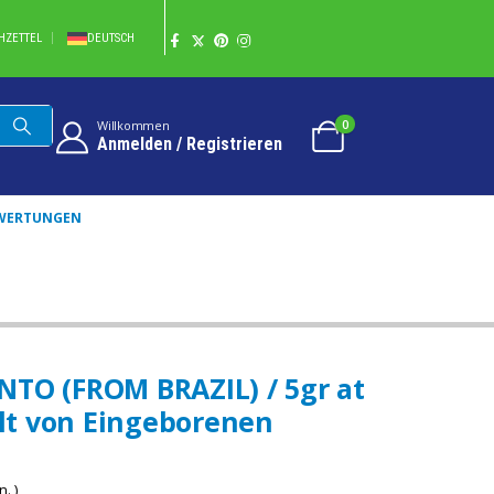
HZETTEL
DEUTSCH
0
Willkommen
Anmelden / Registrieren
WERTUNGEN
 HERGESTELLT VON EINGEBORENEN AMAZONAS STÄMMEN
NTO (FROM BRAZIL) / 5gr at
llt von Eingeborenen
. )