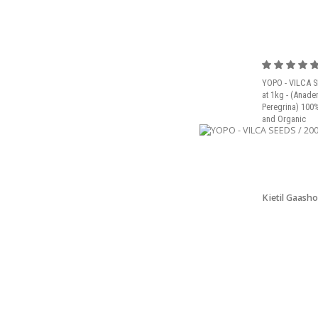
YOPO - VILCA S
at 1kg - (Anade
Peregrina) 100%
and Organic
Kjetil Gaasho