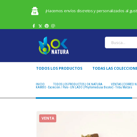
¡Hacemos envíos discretos y personalizados al gusto
TODOS LOS PRODUCTOS
TODAS LAS COLECCION
INICIO
TODOS LOS PRODUCTOS | OK NATURA
VENTAS (CORREO 
KAMBO - Excreción / Palo - UN LADO (Phyllomedusa Bicolor) - Tribu Matzes
VENTA