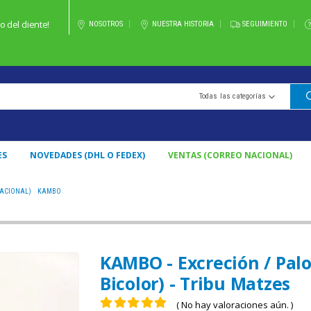
 del cliente!
NOSOTROS
NUESTRA HISTORIA
SEGUIMIENTO
Todas las categorías
ES
NOVEDADES (DHL O FEDEX)
VENTAS (CORREO NACIONAL)
NACIONAL)
,
KAMBO
KAMBO - EXCRECIÓN / PALO - UN LADO (PHYLLOMEDUSA BICOLOR) - TRIBU 
KAMBO - Excreción / Pal
Bicolor) - Tribu Matzes
( No hay valoraciones aún. )