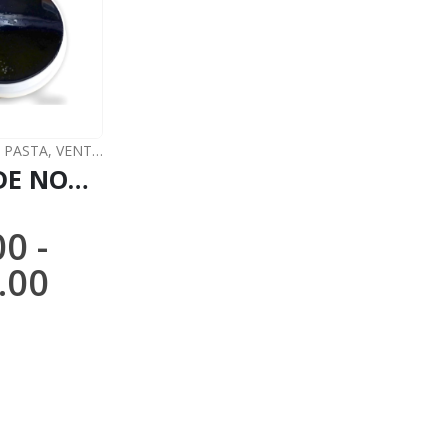
 PASTA
,
VENTAS (Correo Nacional)
PASTA DE NONI / 10gr a 1kg / - (Morinda Citrifolia) 100% Extracto Puro de Pasta
00
-
.00