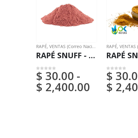
RAPÉ
,
VENTAS (Correo Nacional)
RAPÉ
,
VENTAS (Co
RAPÉ SNUFF - JUREMA PRETA / 5gr a 100gr / - (Mimosa Hostilis) - 100 % Natural
$
30.00
-
$
30.0
0
de 5
0
de 5
$
2,400.00
$
2,40