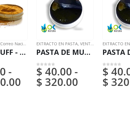
rreo Nacional)
EXTRACTO EN PASTA
,
VENTAS (Correo Nacional)
EXTRACTO EN
RAPÉ SNUFF - HUAMBISA / 5gr a 100gr / - (Diplopterys Cabrerana) - Hoja de Fresno Fuerte y Mística
PASTA DE MUCURA / 10gr a 1kg / - (Petiveria) 100% Extracto Puro de Pasta
0
-
$
40.00
-
$
40.
0
de 5
0
de 5
0.00
$
320.00
$
320