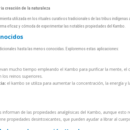
ia creación de la naturaleza
ienta utilizada en los rituales curativos tradicionales de las tribus indígena
orma eficaz y cómoda de experimentar las notables propiedades del Kambo.
onocidos
radicionales hasta las menos conocidas. Exploremos estas aplicaciones:
levan mucho tiempo empleando el Kambo para purificar la mente, el cu
n los reinos superiores.
ia:
el kambo se utiliza para aumentar la concentración, la energía y 
 informan de las propiedades analgésicas del Kambo, aunque esto re
ene propiedades desintoxicantes, que pueden ayudar a librar al cuerp