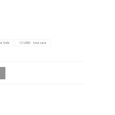
e Side
12 UND - Una cara