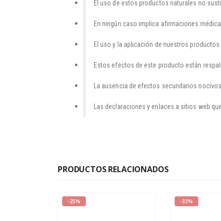
El uso de estos productos naturales no susti
En ningún caso implica afirmaciones médicas
El uso y la aplicación de nuestros productos 
Estos efectos de este producto están respald
La ausencia de efectos secundarios nocivos 
Las declaraciones y enlaces a sitios web qu
PRODUCTOS RELACIONADOS
-25%
-33%