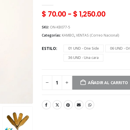
0
en 5
$
70.00
-
$
1,250.00
SKU:
ON-KB077-5
Categorías:
KAMBO
,
VENTAS (Correo Nacional)
ESTILO
01 UND - One Side
06 UND - On
36 UND - Una cara
AÑADIR AL CARRITO