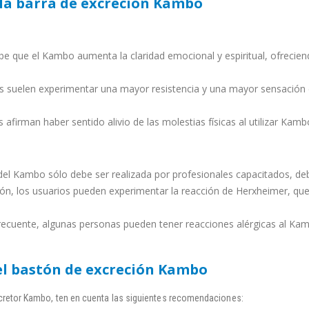
 la barra de excreción Kambo
e que el Kambo aumenta la claridad emocional y espiritual, ofrecien
suelen experimentar una mayor resistencia y una mayor sensación d
afirman haber sentido alivio de las molestias físicas al utilizar Kamb
del Kambo sólo debe ser realizada por profesionales capacitados, deb
ción, los usuarios pueden experimentar la reacción de Herxheimer, q
cuente, algunas personas pueden tener reacciones alérgicas al Kambo
l bastón de excreción Kambo
cretor Kambo, ten en cuenta las siguientes recomendaciones: