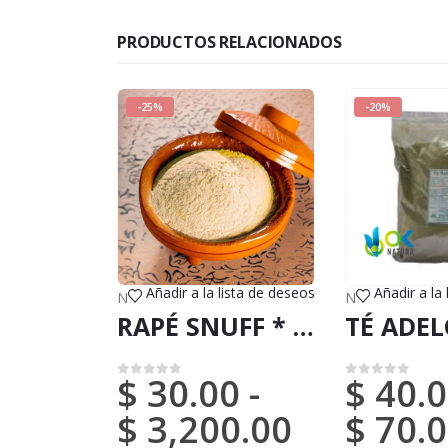
PRODUCTOS RELACIONADOS
-25%
-20%
Añadir a la lista de deseos
Añadir a la
NOVEDADES (DHL o FedEx)
,
RAPÉ
NOVEDADES (DHL o FedEx)
RAPÉ SNUFF * YAWANAWA (DE BRASIL) / 5gr a 100gr / - 100 % fabricado por Tribus Nativas del Amazonas
$
30.00
-
$
40.0
0
de 5
0
de 5
$
3,200.00
$
70.0