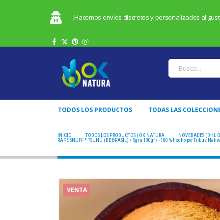
¡Hacemos envíos discretos y personalizados al gusto
TODOS LOS PRODUCTOS
TODAS LAS COLECCION
INICIO
TODOS LOS PRODUCTOS | OK NATURA
NOVEDADES (DHL O
RAPÉ SNUFF * TSUNÚ (DE BRASIL) / 5gr a 100gr / - 100 % hecho por Tribus Nat
VENTA