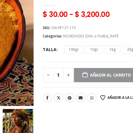
0
en 5
$
30.00
-
$
3,200.00
SKU:
ON-RP127-170
Categorías:
NOVEDADES (DHL o FedEx)
,
RAPÉ
TALLA
100gr
10gr
1kg
20
AÑADIR AL CARRITO
AÑADIR A LA L