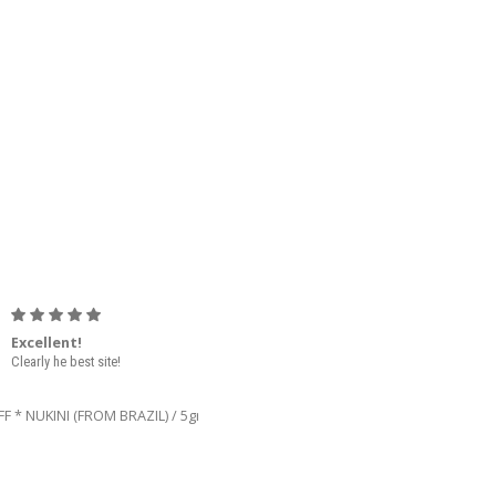
Excellent!
Happy
Clearly he best site!
After 6 weeks, finally i
received the order. I am very
happy, cause it helps me
great with my exercised
induced asthma.