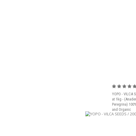
YOPO - VILCA S
at 1kg - (Anade
Peregrina) 100%
and Organic