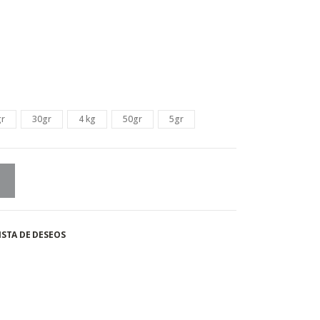
gr
30gr
4 kg
50gr
5gr
ISTA DE DESEOS