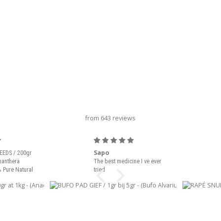
título del carrusel
from 643 reviews
Sapo
EEDS / 200gr
nanthera
The best medicine I ve ever
 Pure Natural
tried