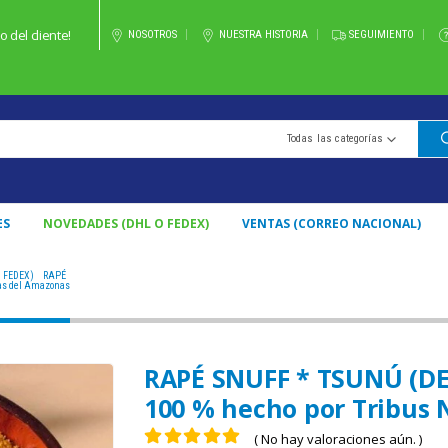
 del cliente!
NOSOTROS
NUESTRA HISTORIA
SEGUIMIENTO
Todas las categorías
ES
NOVEDADES (DHL O FEDEX)
VENTAS (CORREO NACIONAL)
 FEDEX)
,
RAPÉ
RAPÉ SNUFF * TSUNÚ (DE BRASIL) / 5GR A 100GR / - 100 % HECHO POR TRIBUS N
ivas del Amazonas
RAPÉ SNUFF * TSUNÚ (DE B
100 % hecho por Tribus 
( No hay valoraciones aún. )