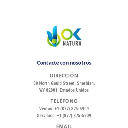
Contacte con nosotros
D
I
R
E
C
C
I
Ó
N
30 North Gould Street, Sheridan,
WY 82801, Estados Unidos
T
E
L
É
F
O
N
O
Ventas: +1 (877) 875-5909
Servicios: +1 (877) 875-5909
E
M
A
I
L