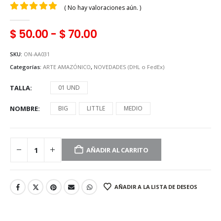
( No hay valoraciones aún. )
0
en 5
$
50.00
-
$
70.00
SKU:
ON-AA031
Categorías:
ARTE AMAZÓNICO
,
NOVEDADES (DHL o FedEx)
TALLA
01 UND
NOMBRE
BIG
LITTLE
MEDIO
AÑADIR AL CARRITO
AÑADIR A LA LISTA DE DESEOS