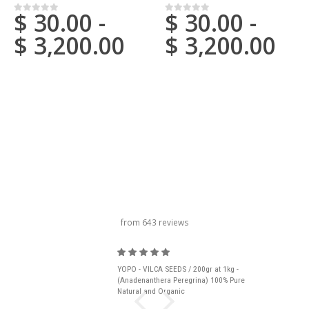
$
30.00
-
$
30.00
-
0
de 5
0
de 5
$
3,200.00
$
3,200.00
título del carrusel
from 643 reviews
YOPO - VILCA SEEDS / 200gr at 1kg -
(Anadenanthera Peregrina) 100% Pure
Natural and Organic