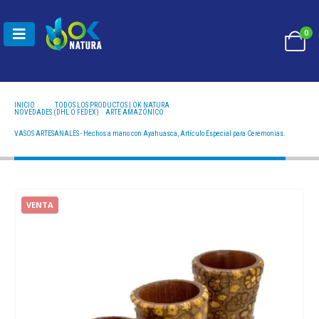
0
INICIO
TODOS LOS PRODUCTOS | OK NATURA
NOVEDADES (DHL O FEDEX)
,
ARTE AMAZÓNICO
VASOS ARTESANALES - HECHOS A MANO CON AYAHUASCA, ARTÍCULO ESPECIAL PARA
CEREMONIAS.
VASOS ARTESANALES - Hechos a mano con Ayahuasca, Artículo Especial para Ceremonias.
VENTA