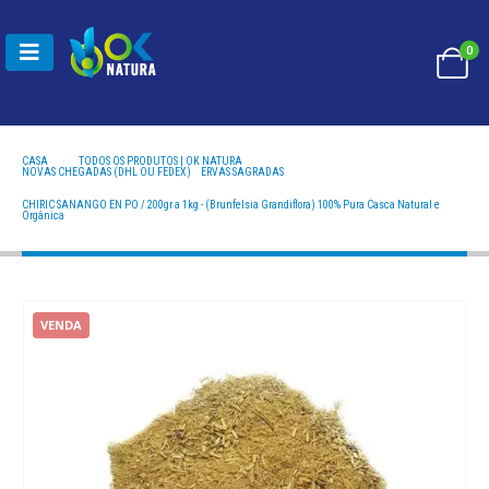
0
CASA
TODOS OS PRODUTOS | OK NATURA
NOVAS CHEGADAS (DHL OU FEDEX)
,
ERVAS SAGRADAS
CHIRIC SANANGO EN PO / 200GR A 1KG - (BRUNFELSIA GRANDIFLORA) 100% PURA CASCA
NATURAL E ORGÂNICA
CHIRIC SANANGO EN PO / 200gr a 1kg - (Brunfelsia Grandiflora) 100% Pura Casca Natural e
Orgânica
VENDA