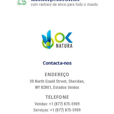
com rastreio de envio para todo o mundo
Contacta-nos
E
N
D
E
R
E
Ç
O
30 North Gould Street, Sheridan,
WY 82801, Estados Unidos
T
E
L
E
F
O
N
E
Vendas: +1 (877) 875-5909
Serviços: +1 (877) 875-5909