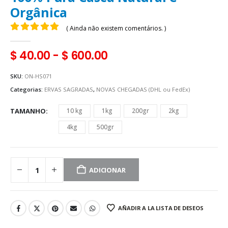
Orgânica
( Ainda não existem comentários. )
0
fora de 5
$
40.00
-
$
600.00
SKU:
ON-HS071
Categorias:
ERVAS SAGRADAS
,
NOVAS CHEGADAS (DHL ou FedEx)
TAMANHO
10 kg
1kg
200gr
2kg
4kg
500gr
ADICIONAR
AÑADIR A LA LISTA DE DESEOS