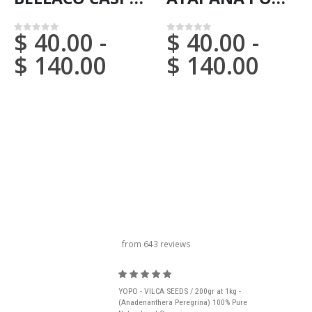
$
40.00
-
$
40.00
-
0
em 5
0
em 5
$
140.00
$
140.00
título do carrossel
from 643 reviews
YOPO - VILCA SEEDS / 200gr at 1kg -
(Anadenanthera Peregrina) 100% Pure