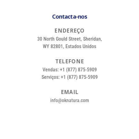
Contacta-nos
E
N
D
E
R
E
Ç
O
30 North Gould Street, Sheridan,
WY 82801, Estados Unidos
T
E
L
E
F
O
N
E
Vendas: +1 (877) 875-5909
Serviços: +1 (877) 875-5909
E
M
A
I
L
info@oknatura.com