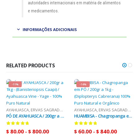
autoridades internacionais em matéria de alimentos
e medicamentos.
INFORMAÇÕES ADICIONAIS
RELATED PRODUCTS
-11%
-14%
AYAHUASCA
,
ERVAS SAGRADAS
,
VENDAS (Correio Nacional)
AYAHUASCA
,
ERVAS SAGRADAS
,
VE
PÓ DE AYAHUASCA / 200gr a 1kg - (Banisteriopsis Caapi) / Ayahuasca Vine - Yage - 100% Puro Natural
HUAMBISA - Chagropanga em PÓ / 200gr a 1kg - (Diplopterys Cabrerana) 100% Puro Natural e Orgânico
0
em 5
0
em 5
$
80.00
-
$
800.00
$
60.00
-
$
840.00