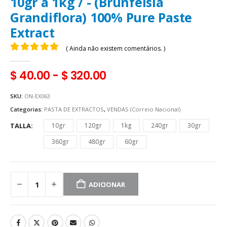
10gr a 1kg / - (Brunfelsia
Grandiflora) 100% Pure Paste
Extract
( Ainda não existem comentários. )
0
fora de 5
$
40.00
-
$
320.00
SKU:
ON-EX063
Categorias:
PASTA DE EXTRACTOS
,
VENDAS (Correio Nacional)
TALLA
10gr
120gr
1kg
240gr
30gr
360gr
480gr
60gr
ADICIONAR