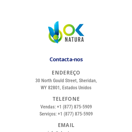
Contacta-nos
E
N
D
E
R
E
Ç
O
30 North Gould Street, Sheridan,
WY 82801, Estados Unidos
T
E
L
E
F
O
N
E
Vendas: +1 (877) 875-5909
Serviços: +1 (877) 875-5909
E
M
A
I
L