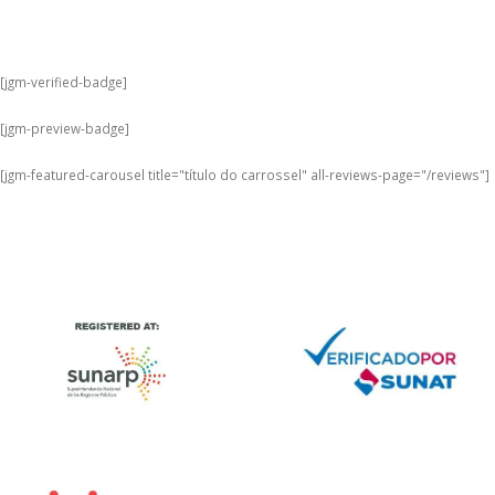
[jgm-verified-badge]
[jgm-preview-badge]
[jgm-featured-carousel title="título do carrossel" all-reviews-page="/reviews"]