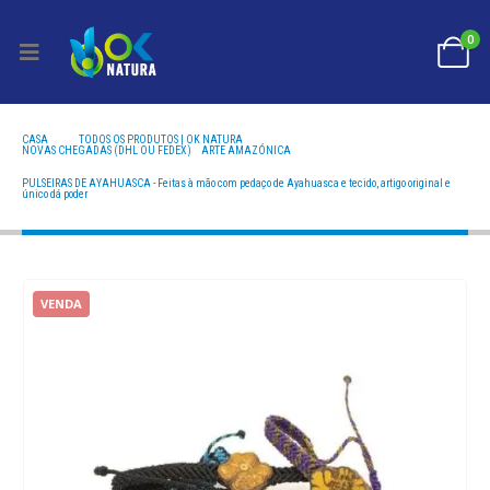
0
CASA
TODOS OS PRODUTOS | OK NATURA
NOVAS CHEGADAS (DHL OU FEDEX)
,
ARTE AMAZÓNICA
PULSEIRAS DE AYAHUASCA - FEITAS À MÃO COM PEDAÇO DE AYAHUASCA E TECIDO, ARTIGO
ORIGINAL E ÚNICO DÁ PODER
PULSEIRAS DE AYAHUASCA - Feitas à mão com pedaço de Ayahuasca e tecido, artigo original e
único dá poder
VENDA