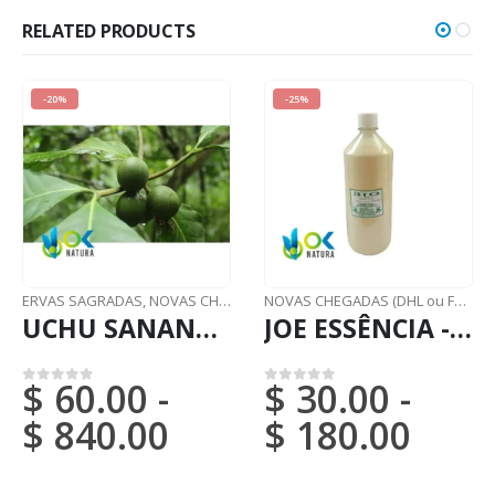
RELATED PRODUCTS
-20%
-25%
ERVAS SAGRADAS
,
NOVAS CHEGADAS (DHL ou FedEx)
NOVAS CHEGADAS (DHL ou FedEx)
UCHU SANANGO EM PO / 200gr a 1kg - (Tabernaemontana Undulata) 100% Pura Casca Natural e Orgânica
JOE ESSÊNCIA - (Ficus Insipida) / 100% Puro e Não Diluído
$
60.00
-
$
30.00
-
0
em 5
0
em 5
$
840.00
$
180.00