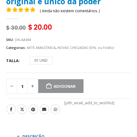
original e único dá poder
( Ainda não existem comentários. )
0
fora de 5
$
20.00
$
30.00
SKU:
ON-AA044
Categorias:
ARTE AMAZÓNICA
,
NOVAS CHEGADAS (DHL ou FedEx)
TALLA
01 UND
ADICIONAR
[yith_wcwl_add_to_wishlist]
DESCRIÇÃO