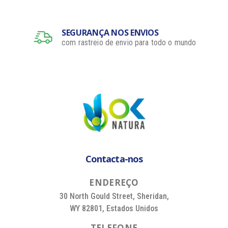
SEGURANÇA NOS ENVIOS
com rastreio de envio para todo o mundo
Contacta-nos
E
N
D
E
R
E
Ç
O
30 North Gould Street, Sheridan,
WY 82801, Estados Unidos
T
E
L
E
F
O
N
E