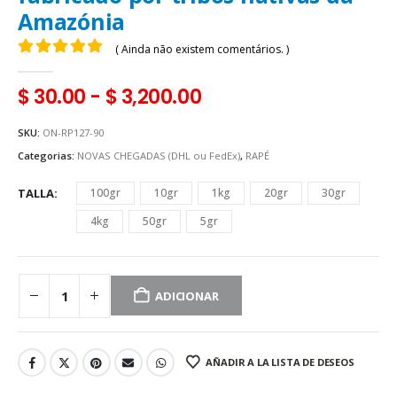
Amazónia
( Ainda não existem comentários. )
0
fora de 5
$
30.00
-
$
3,200.00
SKU:
ON-RP127-90
Categorias:
NOVAS CHEGADAS (DHL ou FedEx)
,
RAPÉ
TALLA
100gr
10gr
1kg
20gr
30gr
4kg
50gr
5gr
ADICIONAR
AÑADIR A LA LISTA DE DESEOS