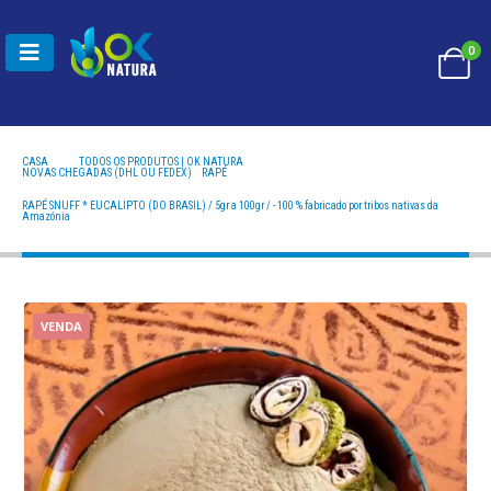
0
CASA
TODOS OS PRODUTOS | OK NATURA
NOVAS CHEGADAS (DHL OU FEDEX)
,
RAPÉ
RAPÉ SNUFF * EUCALIPTO (DO BRASIL) / 5GR A 100GR / - 100 % FABRICADO POR TRIBOS
NATIVAS DA AMAZÓNIA
RAPÉ SNUFF * EUCALIPTO (DO BRASIL) / 5gr a 100gr / - 100 % fabricado por tribos nativas da
Amazónia
VENDA