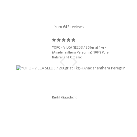
旋转木马标题
from 643 reviews
YOPO - VILCA SEEDS / 200gr at 1kg -
(Anadenanthera Peregrina) 100% Pure
Natural and Organic
Kjetil Gaasholt