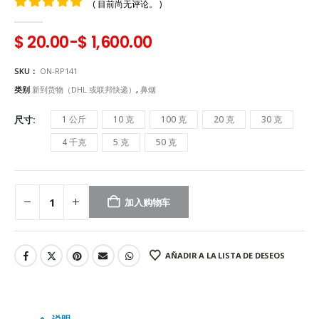
( 目前尚无评论。 )
0
5
$
20.00
-
$
1,600.00
SKU：
ON-RP141
类别
新到货物（DHL 或联邦快递）
,
鼻烟
尺寸
1 公斤
10 克
100 克
20 克
30 克
4 千克
5 克
50 克
加入购物车
AÑADIR A LA LISTA DE DESEOS
说明