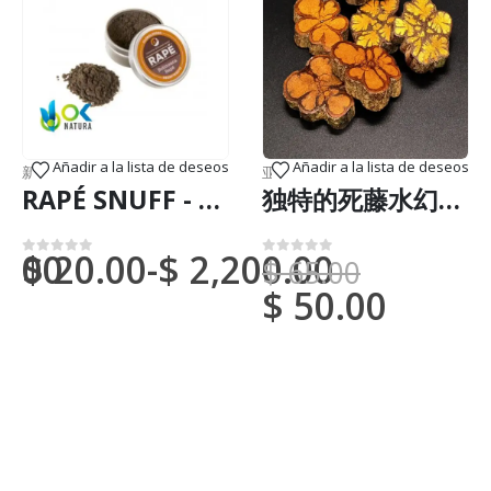
Añadir a la lista de deseos
Añadir a la lista de deseos
邦快递）
新到货物（DHL 或联邦快递）
,
鼻烟
亚马逊艺术
,
新到货物（DHL 或联邦
RAPÉ SNUFF - 阿亚胡玛 / 100克中有5克 / - （Couroupita Guianensis） - 天然强壮的灰树皮
独特的死藤水幻灯片 -（卡皮木）-手工制作
0.00
$
20.00
-
$
2,200.00
$
65.00
0
满分 5 分
0
满分 5 分
$
50.00