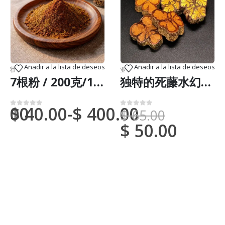
Añadir a la lista de deseos
Añadir a la lista de deseos
邦快递）
壮阳树皮
,
新到货物（DHL 或联邦快递）
亚马逊艺术
,
新到货物（DHL 或联邦
7根粉 / 200克/1公斤 - 100%纯天然有机树皮
独特的死藤水幻灯片 -（卡皮木）-手工制作
0.00
$
40.00
-
$
400.00
$
65.00
0
满分 5 分
0
满分 5 分
$
50.00