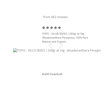
旋转木马标题
from 643 reviews
YOPO - VILCA SEEDS / 200gr at 1kg -
(Anadenanthera Peregrina) 100% Pure
Natural and Organic
Kjetil Gaasholt