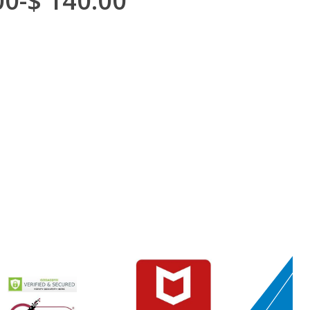
00
-
$
140.00