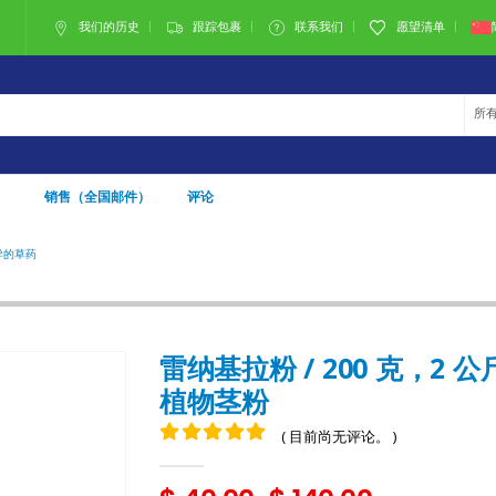
我们的历史
跟踪包裹
联系我们
愿望清单
所
）
销售（全国邮件）
评论
异的草药
雷纳基拉粉 / 200 克，2 公斤 - （蔷薇） - 100%天然草本植物茎粉
雷纳基拉粉 / 200 克，2 公
植物茎粉
( 目前尚无评论。 )
0
5