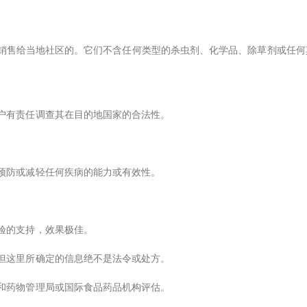
并销售给当地社区的。它们不含任何类型的杀虫剂、化学品、除草剂或任
户有责任调查其在目的地国家的合法性。
预防或减轻任何疾病的能力或有效性。
。
验的支持，效果极佳。
但这里所确定的信息绝不是法令或处方。
和药物管理局或国际食品药品机构评估。