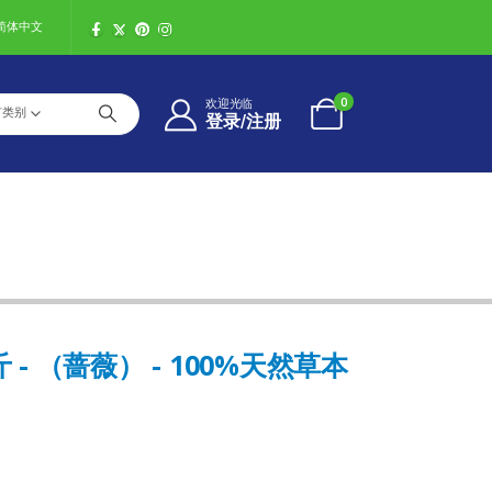
简体中文
0
欢迎光临
有类别
登录/注册
斤 - （蔷薇） - 100%天然草本