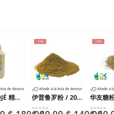
-11%
-11%
 lista de deseos
Añadir a la lista de deseos
Añadir a l
,
精油和香精
奇异的草药
,
新到货物（DHL 或联邦快递）
奇异的草药
,
新
OJÉ * HOJÉ 精油 - (Ficus Insipida) / 100% 纯正未稀释
伊普鲁罗粉 / 200gr at 2kg - (Alchornea Castaneifolia) - 100%天然草本植物叶粉
0
满分 5 分
0
满分 5 分