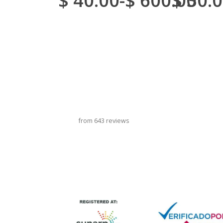
$
40.00
-
$
600.00
$
30.0
旋转木马标题
from 643 reviews