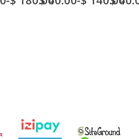
0
-
$
180.00
$
40.00
-
$
140.00
$
40.