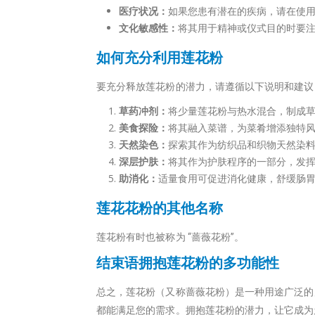
医疗状况：
如果您患有潜在的疾病，请在使
文化敏感性：
将其用于精神或仪式目的时要
如何充分利用莲花粉
要充分释放莲花粉的潜力，请遵循以下说明和建议
草药冲剂：
将少量莲花粉与热水混合，制成
美食探险：
将其融入菜谱，为菜肴增添独特
天然染色：
探索其作为纺织品和织物天然染
深层护肤：
将其作为护肤程序的一部分，发
助消化：
适量食用可促进消化健康，舒缓肠
莲花花粉的其他名称
莲花粉有时也被称为 “蔷薇花粉”。
结束语拥抱莲花粉的多功能性
总之，莲花粉（又称蔷薇花粉）是一种用途广泛的
都能满足您的需求。拥抱莲花粉的潜力，让它成为