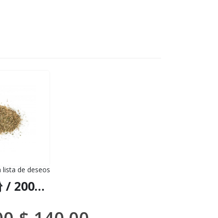
a lista de deseos
到货物（DHL 或联邦快递）
华友糖粉 / 200克，2公斤 - (Hymenaea Courbaril) - 100%天然草本植物茎粉