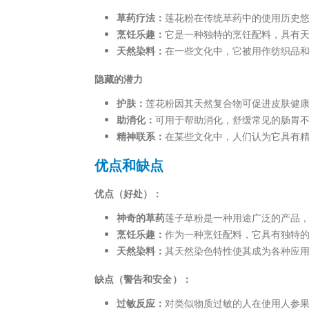
草药疗法：
莲花粉在传统草药中的使用历史
烹饪乐趣：
它是一种独特的烹饪配料，具有
天然染料：
在一些文化中，它被用作纺织品
隐藏的潜力
护肤：
莲花粉因其天然复合物可促进皮肤健
助消化：
可用于帮助消化，舒缓常见的肠胃
精神联系：
在某些文化中，人们认为它具有
优点和缺点
优点（好处）：
神奇的草药
莲子草粉是一种用途广泛的产品
烹饪乐趣：
作为一种烹饪配料，它具有独特
天然染料：
其天然染色特性使其成为各种应
缺点（警告和安全）：
过敏反应：
对类似物质过敏的人在使用人参