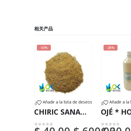
相关产品
-33%
-25%
Añadir a la lista de deseos
Añadir a la
圣草
,
新到货物（DHL 或联邦快递）
新到货物（DHL 或联邦快递）
CHIRIC SANANGO 粉末 / 200克，1公斤 - (Brunfelsia Grandiflora) 100%纯天然有机蘑菇渣
0
满分 5 分
0
满分 5 分