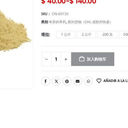
$
40.00
-
$
140.00
SKU：
ON-EH130
类别
奇异的草药
,
新到货物（DHL 或联邦快递）
塔拉
1 公斤
2 公斤
200 克
50
加入购物车
AÑADIR A LA L