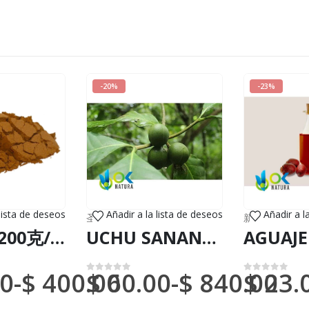
-20%
-23%
 lista de deseos
Añadir a la lista de deseos
Añadir a l
物（DHL 或联邦快递）
圣草
,
新到货物（DHL 或联邦快递）
新到货物（DHL 或联邦快递）
丰胸粉 / 200克/1公斤 - （美登木）100%纯天然有机树皮
UCHU SANANGO 粉末 / 200克，1公斤 - (Tabernaemontana Undulata) 100% 纯天然有机蘑菇渣
0
-
$
400.00
$
60.00
-
$
840.00
$
23.
0
满分 5 分
0
满分 5 分