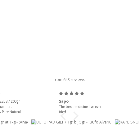
旋转木马标题
from 643 reviews
Sapo
EEDS / 200gr
nanthera
The best medicine I ve ever
 Pure Natural
tried