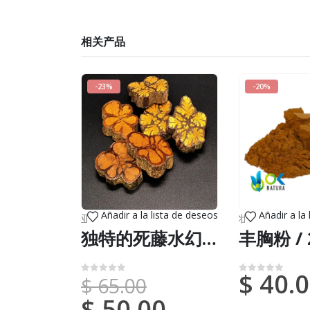
相关产品
-23%
-20%
Añadir a la lista de deseos
Añadir a la
亚马逊艺术
,
新到货物（DHL 或联邦快递）
壮阳树皮
,
死藤水
,
新到货
独特的死藤水幻灯片 -（卡皮木）-手工制作
$
40.0
$
65.00
0
满分 5 分
0
满分 5 分
$
50.00