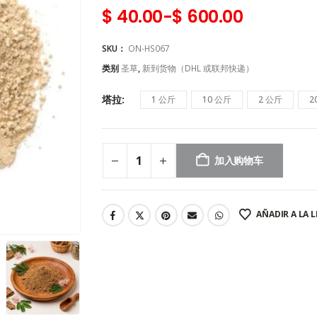
$
40.00
-
$
600.00
SKU：
ON-HS067
类别
圣草
,
新到货物（DHL 或联邦快递）
塔拉
1 公斤
10 公斤
2 公斤
2
加入购物车
AÑADIR A LA L