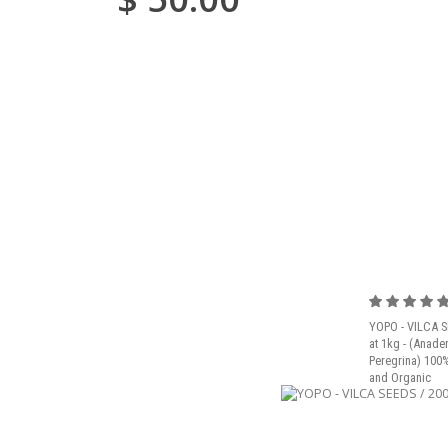
YOPO - VILCA S
at 1kg - (Anade
Peregrina) 100%
and Organic