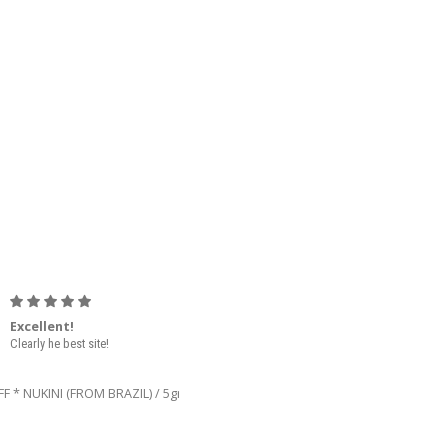
Excellent!
Happy
Clearly he best site!
After 6 weeks, finally i
received the order. I am very
happy, cause it helps me
great with my exercised
induced asthma.