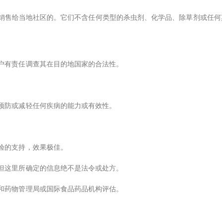
并销售给当地社区的。它们不含任何类型的杀虫剂、化学品、除草剂或任
户有责任调查其在目的地国家的合法性。
预防或减轻任何疾病的能力或有效性。
。
验的支持，效果极佳。
但这里所确定的信息绝不是法令或处方。
和药物管理局或国际食品药品机构评估。