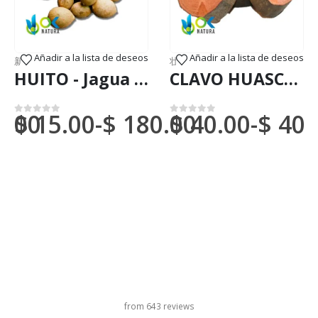
Añadir a la lista de deseos
Añadir a la lista de deseos
邦快递）
新到货物（DHL 或联邦快递）
,
超级食品
壮阳树皮
,
新到货物（DHL 或联邦快
HUITO - Jagua / 50克，1公斤 - (Genipa Americana) - 100% 天然粉末
CLAVO HUASCA 粉 / 200克/1公斤 - （Tynnanthus Panurensis）100%纯天然有机树皮
0.00
$
15.00
-
$
180.00
$
40.00
-
$
400
0
满分 5 分
0
满分 5 分
旋转木马标题
from 643 reviews