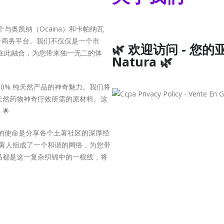
与奥凯纳（Ocaina）和卡帕纳瓦
电子商务平台。我们不仅仅是一个市
🌿 欢迎访问 - 您
与文化在此融合，为您带来独一无二的体
Natura 🌿
00% 纯天然产品的神奇魅力。我们将
天然药物神奇疗效所需的原材料。这
🌟
的使命是分享各个土著社区的深厚经
as 等土著人组成了一个和谐的网络，为您带
品都是这一复杂织锦中的一根线，将