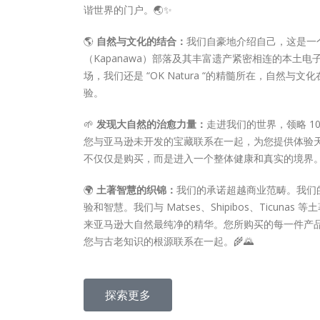
谐世界的门户。🌏✨
🌎
自然与文化的结合：
我们自豪地介绍自己，这是一个
（Kapanawa）部落及其丰富遗产紧密相连的本土
场，我们还是 “OK Natura “的精髓所在，自然
验。
🌱
发现大自然的治愈力量：
走进我们的世界，领略 1
您与亚马逊未开发的宝藏联系在一起，为您提供体验
不仅仅是购买，而是进入一个整体健康和真实的境界。
🌍
土著智慧的织锦：
我们的承诺超越商业范畴。我们
验和智慧。我们与 Matses、Shipibos、Ticun
来亚马逊大自然最纯净的精华。您所购买的每一件产
您与古老知识的根源联系在一起。🌾🌄
探索更多