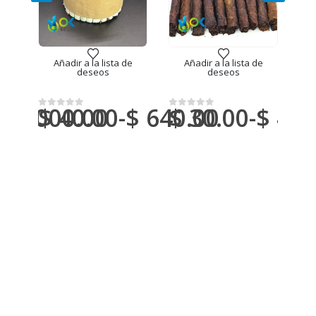
全国邮件）
销售（全国邮件）
,
马帕乔
销售（全国邮件）
,
马帕乔
MAM
e
Añadir a la lista de
Añadir a la lista de
0% 纯正强力膏状提取物
然新鲜亚马逊植物
- 传统萨满净化死藤水仪式器具
0克，每公斤 / - (Banisteriopsis caapi) 
MAPACHO / 7 厘米 / 9 厘米 / 1
MAPACHO 纯的 (Ni
M
deseos
deseos
$
3,000.00
$
40.00
-
$
640.00
$
30.00
-
$
480
$
0
满分 5 分
0
满分 5 分
0
满
旋转木马标题