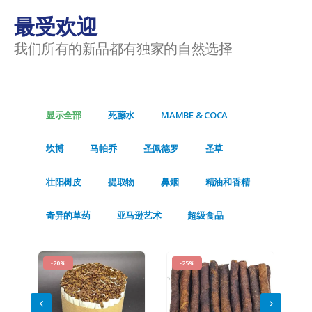
最受欢迎
我们所有的新品都有独家的自然选择
显示全部
死藤水
MAMBE & COCA
坎博
马帕乔
圣佩德罗
圣草
壮阳树皮
提取物
鼻烟
精油和香精
奇异的草药
亚马逊艺术
超级食品
-20%
-25%