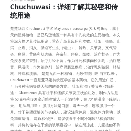
Chuchuwasi：详细了解其秘密和传
统用途
获
大
楚楚华西 Chuchuwasi 学名 Maytenus macrocarpa (R. & P.) Briq.，属于
落
天南星科植物，是亚马逊地区一种具有非凡功效的主要植物。本文
将深入探讨其传统用途，重点介绍其应用和功效。壮阳、镇痛、止
泻、止痢、消炎、肠道寄生虫（蠕虫）、解热、关节炎、支气管
炎、痛经、背痛和肌肉痛、兴奋剂、痔疮、阳痿、治疗肾炎，作为
免疫系统兴奋剂，治疗月经不调，作为补药和肌肉松弛剂，治疗感
冒、风湿病，作为镇静剂，治疗胃肠道疾病，治疗乳头皲裂、肺结
核、肿瘤和溃疡。 楚楚瓦西一种植物，无数传统用途 自古以来，
Chuchuwasi 一直是亚马逊传统医学的基本药物。它的用途广泛，
可为各种疾病提供天然的解决方案。
壮阳和治疗关节炎 传统用
途： Chuchuwasi 具有壮阳和缓解关节炎症状的功效。制作方法是
将 50 克根和 200 毫升蜂蜜放入一升酒精中，在 70° 的温度下腌制八
天。 用法与用量： 服用方法是口服，每天一杯，连续服用一个
月。对于希望缓解关节炎的人，建议注意休息，避免体力劳动，以
免加重病情。 建议和保护： 建议饮食中不喝冷冻饮品和酒精饮
料，并将其储存在干燥的玻璃容器中，放在阴凉处，儿童接触不到