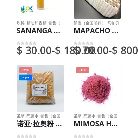
坎博
,
精油和香精
,
销售（全国邮件）
销售（全国邮件）
,
马帕乔
SANANGA 液体 - (Tabernaemontana undulata) Apocynaceae - 科利里奥·马泽斯
MAPACHO PREMIUM by Pucallpa / 9厘米 / (Nicotiana Rústica) 100% 天然新鲜 - 无人工化学成分
$
30.00
-
$
180.00
$
70.00
-
$
800
0
满分 5 分
0
满分 5 分
-33%
-11%
NEW
圣草
,
死藤水
,
销售（全国邮件）
圣草
,
死藤水
,
销售（全国邮件）
诺亚·拉奥粉 / 200克装至1公斤装 - （亚马逊布切纳维亚）100%纯天然有机树皮
MIMOSA HOSTILIS 粉末 /200 克（1 公斤）-（Jurema Preta）--100% 纯天然根茎