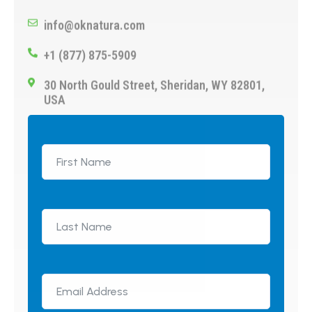
info@oknatura.com
+1 (877) 875-5909
30 North Gould Street, Sheridan, WY 82801,
USA