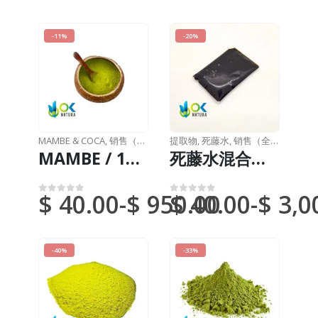
-11%
-20%
MAMBE & COCA
,
销售（全国邮件）
提取物
,
死藤水
,
销售（全国邮件）
MAMBE / 10公斤时30克 / - 古柯叶 + 醋酸纤维灰
死藤水混合膏 / 10克，每公斤 - [Ayahuasca + Chacruna +/- Chaliponga] / 死藤水藤 - Yage - 100% 纯
$
40.00
-
$
950.00
$
40.00
-
$
3,0
0
满分 5 分
0
满分 5 分
-40%
-33%