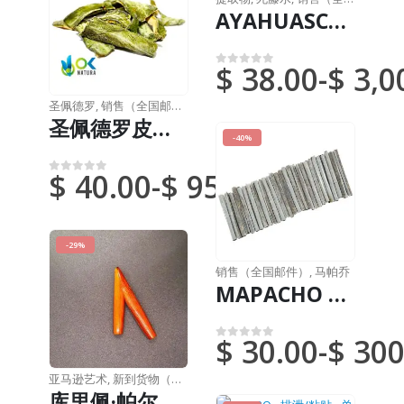
AYAHUASCA 混合糊 / 10克，每公斤 - [Banisteriopsis caapi + Psychotria viridis] / 死藤水藤 - Yage - 100% 纯
$
38.00
-
$
3,0
0
满分 5 分
圣佩德罗
,
销售（全国邮件）
圣佩德罗皮肤（SAN PEDRO）干皮 / 30 克，2 千克 / - (Trichocereus Pachanoi 仙人掌）Huachuma wachuma Echinopsis
-40%
$
40.00
-
$
950.00
0
满分 5 分
-29%
销售（全国邮件）
,
马帕乔
MAPACHO ULTRA-THIN 有机纸 / 7 厘米（Nicotiana Rústica）天然亚马逊植物 - 无人工化学成分
$
30.00
-
$
300
0
满分 5 分
亚马逊艺术
,
新到货物（DHL 或联邦快递）
,
鼻烟
库里佩·帕尔桑格雷简单 - 青藤片手工制作，拉佩涂抹器专用物品。