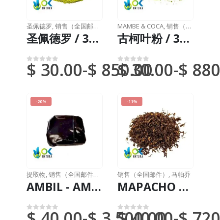
圣佩德罗
,
销售（全国邮件）
MAMBE & COCA
,
销售（全国邮件）
圣佩德罗 / 30克，10公斤 / -（Trichocereus / Echinopsis pachanoi）Wachuma - 仙人掌粉
古柯叶粉 / 30克，2公斤 / - (Erythroxylum coca) (古柯） - 古柯茶
$
30.00
-
$
850.00
$
30.00
-
$
880
0
满分 5 分
0
满分 5 分
-20%
-11%
提取物
,
销售（全国邮件）
,
马帕乔
销售（全国邮件）
,
马帕乔
AMBIL - AMPIRI 粘贴 / 10克/1公斤 - (Mapacho 摘录) - 100% 纯正强力膏状提取物
MAPACHO 粉碎（Nicotiana Rústica）天然新鲜亚马逊植物
$
40.00
-
$
3,500.00
$
40.00
-
$
720
0
满分 5 分
0
满分 5 分