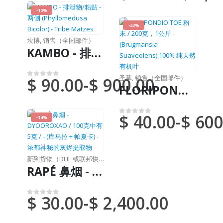
-10%
-33%
坎博
,
销售（全国邮件）
KAMBO - 排泄物/粘贴 - 两侧 (Phyllomedusa Bicolor) - Tribe Matzes
圣草
,
销售（全国邮件）
$
90.00
-
$
900.00
0
满分 5 分
FLORIPONDIO TOE 粉末 / 200克，1公斤 - (Brugmansia Suaveolens) 100% 纯天然有机叶
$
40.00
-
$
600
-14%
0
满分 5 分
新到货物（DHL 或联邦快递）
,
鼻烟
RAPÉ 鼻烟 - DYOOROXAO / 100克中有5克 / - (库马拉 + 帕夏卡) - 浓郁神秘的灰烬提取物
$
30.00
-
$
2,400.00
0
满分 5 分