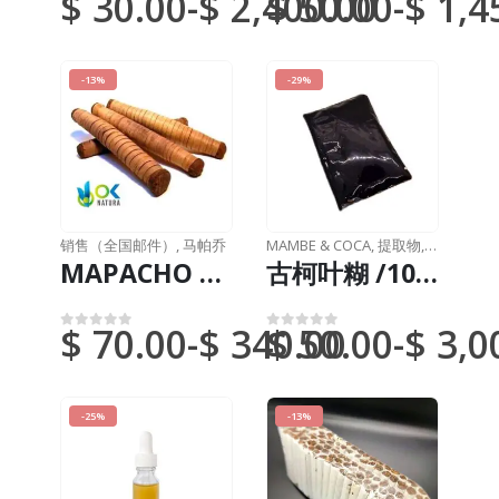
$
30.00
-
$
2,400.00
$
50.00
-
$
1,4
0
满分 5 分
0
满分 5 分
-13%
-29%
销售（全国邮件）
,
马帕乔
MAMBE & COCA
,
提取物
,
销售（全
MAPACHO 大粗棍 (Nicotiana Rustic) 新鲜切卷
古柯叶糊 /10克，10公斤/-（Erythroxylum Coca）100%纯糊状提取物
$
70.00
-
$
340.00
$
50.00
-
$
3,0
0
满分 5 分
0
满分 5 分
-25%
-13%