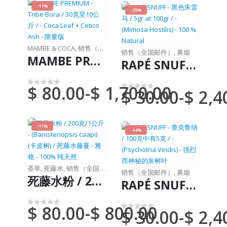
-11%
-25%
MAMBE & COCA
,
销售（全国邮件）
销售（全国邮件）
,
鼻烟
MAMBE PREMIUM - Tribe Bora / 30克至10公斤 / - Coca Leaf + Cetico Ash - 限量版
RAPÉ SNUFF - 黑色朱雷马 / 5gr at 100gr / - (Mimosa Hostilis) - 100 % Natural
$
80.00
-
$
1,700.00
$
30.00
-
$
2,4
0
满分 5 分
0
满分 5 分
-11%
-14%
圣草
,
死藤水
,
销售（全国邮件）
销售（全国邮件）
,
鼻烟
死藤水粉 / 200克/1公斤 - (Banisteriopsis caapi) (卡皮树) / 死藤水藤蔓 - 雅格 - 100% 纯天然
RAPÉ SNUFF - 查克鲁纳 / 100克中有5克 / - (Psychotria Viridis) - 强烈而神秘的灰树叶
$
80.00
-
$
800.00
$
30.00
-
$
2,4
0
满分 5 分
0
满分 5 分