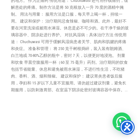
的地方。 作为止痛药 传统用途： Chuchuwasi 还可用作镇痛剂，缓
解患处的疼痛。制作方法是将 50 克根放入一升 70 度的酒精中腌
制。 用法与用量： 服用方法是口服，每天早上喝一杯，持续一
周。 建议和保护： 治疗期间忌食辣椒、咖啡和酒。此外，最好不
要在河里洗澡或被雨水淋湿。休息是必不可少的。在干净干燥的玻
璃容器中、阴凉处进行养护。 对抗风湿病：具体治疗方法 传统用
途： Chuchuwasi 可用于缓解风湿病患者关节、肌肉和肌腱的疼痛
和炎症。 准备和管理： 将 250 克干树根捣碎，装入装有朗姆酒、
白兰地或 70-80%乙醇的瓶中，密封 7 天，以便更好地浸泡。 剂量
和饮食 早晨空腹服用一杯（60 至 75 毫升）药剂。治疗期间的饮食
包括节省能量、休息和避免被雨水淋湿，不进行性生活，不吃猪
肉、香料、酒、烟和辣椒。 建议和保护： 建议胃炎患者饭后服
用，孕妇和 15 岁以下儿童不宜服用。请勿超过建议剂量，避免长
期服用，以防刺激胃部。在室温下阴凉处密封玻璃容器中保存。...