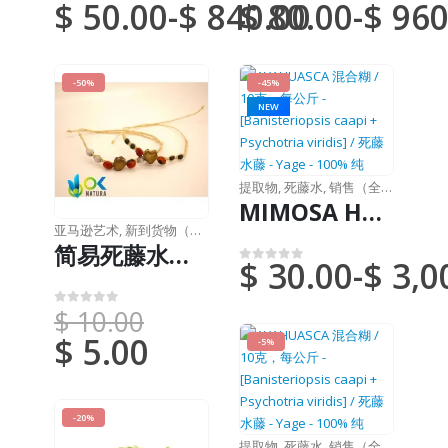
$
50.00
-
$
840.00
$
80.00
-
$
960
0
满分 5 分
0
满分 5 分
-50%
-45%
NEW
提取物
,
死藤水
,
销售（全国邮件）
MIMOSA HOSTILIS 膏剂 / 10克装，1公斤装 - [Jurema Preta] - 100%纯天然根部
亚马逊艺术
,
新到货物（DHL 或联邦快递）
简易死藤水手链 - 手工制作，采用 Ayahuasca Piece 和 Chambira，原创且独特的物品
$
30.00
-
$
3,0
0
满分 5 分
$
10.00
0
满分 5 分
$
5.00
-5%
-20%
提取物
,
死藤水
,
销售（全国邮件）