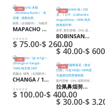
-25%
-27%
销售（全国邮件）
,
马帕乔
MAPACHO 木槌（Nicotiana Rustic）- 未切卷 - 清新自然
圣草
,
新到货物（DHL 或联邦快递）
BOBINSANA 粉 / 200 克，1 公斤 - (Calliandra Angustifolia）100% 纯天然有机叶和
$
75.00
-
$
260.00
0
满分 5 分
$
40.00
-
$
600
0
满分 5 分
-17%
-25%
死藤水
,
销售（全国邮件）
CHANGA / 1gr at 5gr / - (Xhanga or Xanga) - 100% 纯天然 DMT
新到货物（DHL 或联邦快递）
,
鼻烟
拉佩鼻烟努基尼（来自巴西）/5克100克/-100%亚马逊原住民部落制造
$
100.00
-
$
400.00
0
满分 5 分
$
30.00
-
$
3,2
0
满分 5 分