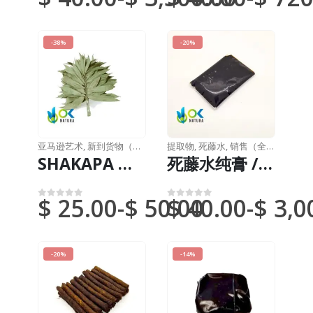
-38%
-20%
亚马逊艺术
,
新到货物（DHL 或联邦快递）
提取物
,
死藤水
,
销售（全国邮件）
SHAKAPA 或 CHAKAPA - 传统萨满净化死藤水仪式器具
死藤水纯膏 / 10克，每公斤 / - (Banisteriopsis caapi) / 死藤水藤 - Yage - 100% 纯
$
25.00
-
$
50.00
$
40.00
-
$
3,0
0
满分 5 分
0
满分 5 分
-20%
-14%