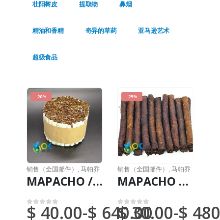
壮阳树皮
提取物
鼻烟
精油和香精
奇异的草药
亚马逊艺术
超级食品
-20%
-25%
销售（全国邮件）
,
马帕乔
销售（全国邮件）
,
马帕乔
MAPACHO / 7 厘米 / 9 厘米 / 12 厘米（Nicotiana Rústica）天然新鲜亚马逊植物 - 无人工化学成分
MAPACHO 纯的 (Nicotiana Rustic) - 无人工化学物质 - 天然新鲜
$
40.00
-
$
640.00
$
30.00
-
$
480
0
满分 5 分
0
满分 5 分