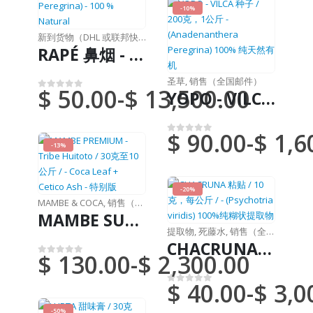
-10%
新到货物（DHL 或联邦快递）
,
鼻烟
RAPÉ 鼻烟 - YOPO + ASH / 100克中有5克 / - (Anadenanthera Peregrina) - 100 % Natural
圣草
,
销售（全国邮件）
$
50.00
-
$
13,500.00
YOPO - VILCA 种子 / 200克，1公斤 - (Anadenanthera Peregrina) 100% 纯天然有机
0
满分 5 分
$
90.00
-
$
1,6
0
满分 5 分
-13%
-20%
MAMBE & COCA
,
销售（全国邮件）
MAMBE SUPER-PREMIUM - Tribe Murui / 30克至10公斤 / - 古柯叶 + Cetico Ash - 限量版
提取物
,
死藤水
,
销售（全国邮件）
CHACRUNA 粘贴 / 10克，每公斤 / - (Psychotria viridis) 100%纯糊状提取物
$
130.00
-
$
2,300.00
0
满分 5 分
$
40.00
-
$
3,0
0
满分 5 分
-50%