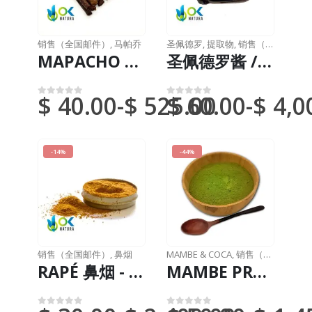
销售（全国邮件）
,
马帕乔
圣佩德罗
,
提取物
,
销售（全国邮件）
MAPACHO 纯的 (Nicotiana Rustic) 薄荷 - 香草 - 可可 - 脚趾 - 蜂蜜 - 各种口味
圣佩德罗酱 / 10gr at 1kg / - (Trichocereus / Echinopsis pachanoi) - 100% 纯膏状提取物
$
40.00
-
$
525.00
$
60.00
-
$
4,0
0
满分 5 分
0
满分 5 分
-14%
-44%
销售（全国邮件）
,
鼻烟
MAMBE & COCA
,
销售（全国邮件）
RAPÉ 鼻烟 - MIXTERIO / 100克中有5克 / - (死藤水 + Chacruna + Huambisa + Mapacho + 圣佩德罗)
MAMBE PREMIUM - Tribe Huitoto / 30克至10公斤 / - Coca Leaf + Cetico Ash - 特别版