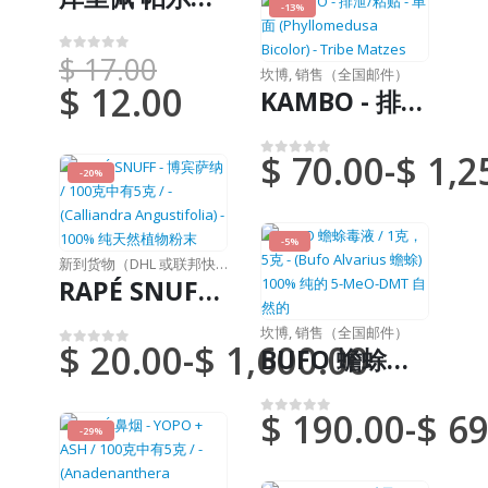
-13%
$
17.00
0
满分 5 分
坎博
,
销售（全国邮件）
$
12.00
KAMBO - 排泄/粘贴 - 单面 (Phyllomedusa Bicolor) - Tribe Matzes
$
70.00
-
$
1,2
0
满分 5 分
-20%
-5%
新到货物（DHL 或联邦快递）
,
鼻烟
RAPÉ SNUFF - 博宾萨纳 / 100克中有5克 / - (Calliandra Angustifolia) - 100% 纯天然植物粉末
坎博
,
销售（全国邮件）
$
20.00
-
$
1,600.00
BUFO 蟾蜍毒液 / 1克，5克 - (Bufo Alvarius 蟾蜍) 100% 纯的 5-MeO-DMT 自然的
0
满分 5 分
$
190.00
-
$
69
0
满分 5 分
-29%