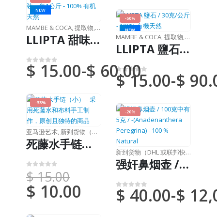
NEW
-50%
MAMBE & COCA
,
提取物
,
销售（全国邮件）
NEW
LLIPTA 甜味膏 / 30克装，每1公斤 - 100% 有机天然
MAMBE & COCA
,
提取物
,
销售（全
LLIPTA 鹽石 / 30克/公斤 - 100% 有機天然
$
15.00
-
$
60.00
0
满分 5 分
$
15.00
-
$
90.
0
满分 5 分
-33%
-20%
亚马逊艺术
,
新到货物（DHL 或联邦快递）
死藤水手链（小） - 采用死藤水和布料手工制作，原创且独特的商品
新到货物（DHL 或联邦快递）
,
鼻烟
强奸鼻烟壶 / 100克中有5克 / -(Anadenanthera Peregrina) - 100 % Natural
$
15.00
0
满分 5 分
$
10.00
$
40.00
-
$
12,
0
满分 5 分