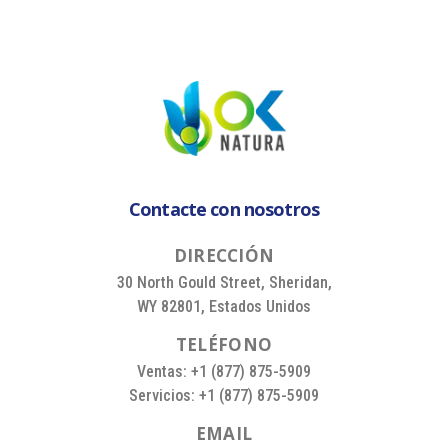
Contacte con nosotros
D
I
R
E
C
C
I
Ó
N
30 North Gould Street, Sheridan,
WY 82801, Estados Unidos
T
E
L
É
F
O
N
O
Ventas: +1 (877) 875-5909
Servicios: +1 (877) 875-5909
E
M
A
I
L