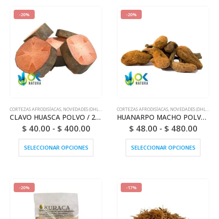
-20%
-20%
CORTEZAS AFRODISÍACAS
,
NOVEDADES (DHL O FEDEX)
CORTEZAS AFRODISÍACAS
,
NOVEDADES (DHL O FEDEX)
CLAVO HUASCA POLVO / 200gr a 1kg - ( Tynnanthus Panurensis) 100% Pura Corteza Natural y Ecológica
HUANARPO MACHO POLVO / 200gr a 1kg - (Jatropha macrantha) 100% Pura Corteza Natural y Orgánica
$
40.00
-
$
400.00
$
48.00
-
$
480.00
SELECCIONAR OPCIONES
SELECCIONAR OPCIONES
-20%
-17%