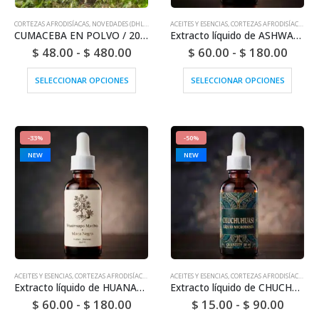
CORTEZAS AFRODISÍACAS
,
NOVEDADES (DHL O FEDEX)
ACEITES Y ESENCIAS
,
CORTEZAS AFRODISÍACAS
,
NOV
CUMACEBA EN POLVO / 200gr a 1kg - (Swartzia Polyphila) 100% Pura Corteza Natural
Extracto líquido de ASHWAGANDHA para microdosificación - (Withania somnifera) | 100 % puro, original y sin diluir
$
48.00
-
$
480.00
$
60.00
-
$
180.00
SELECCIONAR OPCIONES
SELECCIONAR OPCIONES
-33%
-50%
NEW
NEW
ACEITES Y ESENCIAS
,
CORTEZAS AFRODISÍACAS
,
NOVEDADES (DHL O FEDEX)
ACEITES Y ESENCIAS
,
CORTEZAS AFRODISÍACAS
,
VEN
Extracto líquido de HUANARPO MACHO + MACA NEGRA para microdosificación | 100 % puro, original y sin diluir
Extracto líquido de CHUCHUHUASI para microdosis - (Maytenus laevis) | 100 % puro, original y sin diluir
$
60.00
-
$
180.00
$
15.00
-
$
90.00