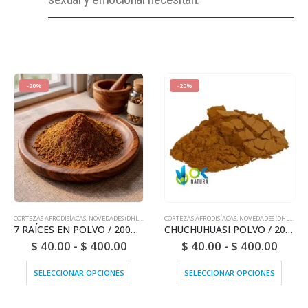
-20%
-20%
CORTEZAS AFRODISÍACAS
,
NOVEDADES (DHL O FEDEX)
CORTEZAS AFRODISÍACAS
,
NOVEDADES (DHL O FEDEX)
7 RAÍCES EN POLVO / 200gr a 1kg - 100% PURA BARRA NATURAL Y ORGÁNICA
CHUCHUHUASI POLVO / 200gr a 1kg - (Maytenus Laevis) 100% Pura Corteza Natural y Ecológica
$
40.00
-
$
400.00
$
40.00
-
$
400.00
SELECCIONAR OPCIONES
SELECCIONAR OPCIONES