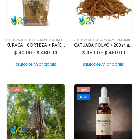
CORTEZAS AFRODISÍACAS
,
NOVEDADES (DHL O FEDEX)
CORTEZAS AFRODISÍACAS
,
NOVEDADES (DHL O FEDEX)
KURACA - CORTEZA + RAÍCES + SEMILLAS / 200gr a 1kg - 100% Pura Natural y Ecológica
CATUABA POLVO / 200gr a 1kg - (Erythroxylum Catuaba) 100% Pura Raíz Natural y Orgánica
$
40.00
-
$
480.00
$
48.00
-
$
480.00
SELECCIONAR OPCIONES
SELECCIONAR OPCIONES
-17%
-40%
NEW