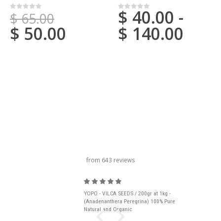
$
40.00
-
$
65.00
0
su 5
0
su 5
$
50.00
$
140.00
titolo del carosello
from 643 reviews
YOPO - VILCA SEEDS / 200gr at 1kg -
(Anadenanthera Peregrina) 100% Pure
Natural and Organic