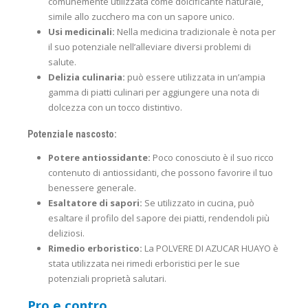
comunemente utilizzata come dolcificante naturale,
simile allo zucchero ma con un sapore unico.
Usi medicinali:
Nella medicina tradizionale è nota per
il suo potenziale nell’alleviare diversi problemi di
salute.
Delizia culinaria:
può essere utilizzata in un’ampia
gamma di piatti culinari per aggiungere una nota di
dolcezza con un tocco distintivo.
Potenziale nascosto:
Potere antiossidante:
Poco conosciuto è il suo ricco
contenuto di antiossidanti, che possono favorire il tuo
benessere generale.
Esaltatore di sapori:
Se utilizzato in cucina, può
esaltare il profilo del sapore dei piatti, rendendoli più
deliziosi.
Rimedio erboristico:
La POLVERE DI AZUCAR HUAYO è
stata utilizzata nei rimedi erboristici per le sue
potenziali proprietà salutari.
Pro e contro