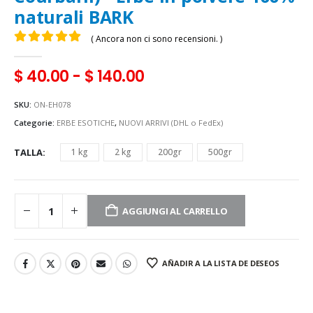
naturali BARK
( Ancora non ci sono recensioni. )
0
Di 5
$
40.00
-
$
140.00
SKU:
ON-EH078
Categorie:
ERBE ESOTICHE
,
NUOVI ARRIVI (DHL o FedEx)
TALLA
1 kg
2 kg
200gr
500gr
AGGIUNGI AL CARRELLO
AÑADIR A LA LISTA DE DESEOS