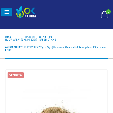
0
CASA
TUTTI I PRODOTTI | OK NATURA
NUOVI ARRIVI (DHL O FEDEX)
,
ERBE ESOTICHE
AZUCAR HUAYO IN POLVERE / 200GR A 2KG - (HYMENAEA COURBARIL) - ERBE IN POLVERE
100% NATURALI BARK
AZUCAR HUAYO IN POLVERE / 200gr a 2kg - (Hymenaea Courbaril) - Erbe in polvere 100% naturali
BARK
VENDITA