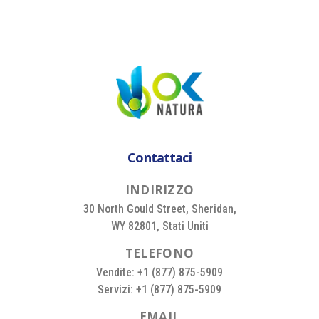
Contattaci
I
N
D
I
R
I
Z
Z
O
30 North Gould Street, Sheridan,
WY 82801, Stati Uniti
T
E
L
E
F
O
N
O
Vendite: +1 (877) 875-5909
Servizi: +1 (877) 875-5909
E
M
A
I
L