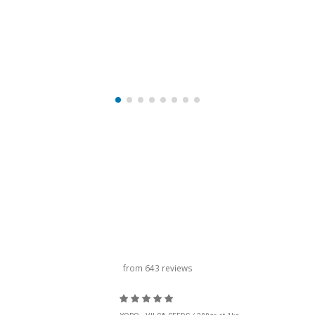
titolo del carosello
from 643 reviews