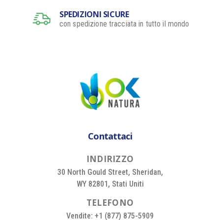
SPEDIZIONI SICURE
con spedizione tracciata in tutto il mondo
Contattaci
I
N
D
I
R
I
Z
Z
O
30 North Gould Street, Sheridan,
WY 82801, Stati Uniti
T
E
L
E
F
O
N
O
Vendite: +1 (877) 875-5909