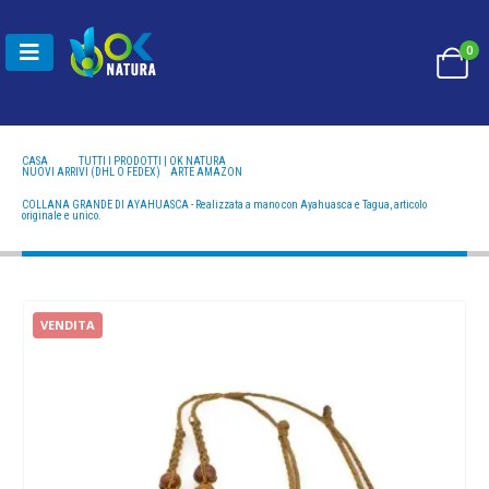
0
CASA
TUTTI I PRODOTTI | OK NATURA
NUOVI ARRIVI (DHL O FEDEX)
,
ARTE AMAZON
COLLANA GRANDE DI AYAHUASCA - REALIZZATA A MANO CON AYAHUASCA E TAGUA,
ARTICOLO ORIGINALE E UNICO.
COLLANA GRANDE DI AYAHUASCA - Realizzata a mano con Ayahuasca e Tagua, articolo
originale e unico.
VENDITA