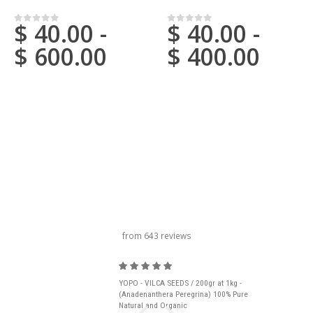
$
40.00
-
$
40.00
-
0
su 5
0
su 5
$
600.00
$
400.00
titolo del carosello
from 643 reviews
YOPO - VILCA SEEDS / 200gr at 1kg -
(Anadenanthera Peregrina) 100% Pure
Natural and Organic