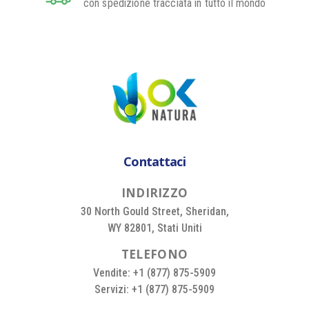
con spedizione tracciata in tutto il mondo
Contattaci
I
N
D
I
R
I
Z
Z
O
30 North Gould Street, Sheridan,
WY 82801, Stati Uniti
T
E
L
E
F
O
N
O
Vendite: +1 (877) 875-5909
Servizi: +1 (877) 875-5909