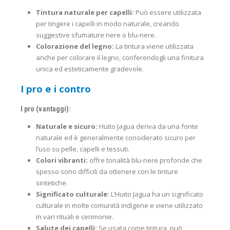
Tintura naturale per capelli:
Può essere utilizzata
per tingere i capelli in modo naturale, creando
suggestive sfumature nere o blu-nere.
Colorazione del legno:
La tintura viene utilizzata
anche per colorare il legno, conferendogli una finitura
unica ed esteticamente gradevole.
I pro e i contro
I pro (vantaggi):
Naturale e sicuro:
Huito Jagua deriva da una fonte
naturale ed è generalmente considerato sicuro per
l’uso su pelle, capelli e tessuti.
Colori vibranti:
offre tonalità blu-nere profonde che
spesso sono difficili da ottenere con le tinture
sintetiche.
Significato culturale:
L’Huito Jagua ha un significato
culturale in molte comunità indigene e viene utilizzato
in vari rituali e cerimonie.
Salute dei capelli:
Se usata come tintura, può