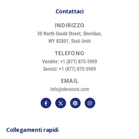
Contattaci
I
N
D
I
R
I
Z
Z
O
30 North Gould Street, Sheridan,
WY 82801, Stati Uniti
T
E
L
E
F
O
N
O
Vendite: +1 (877) 875-5909
Servizi: +1 (877) 875-5909
E
M
A
I
L
info@oknatura.com
Collegamenti rapidi