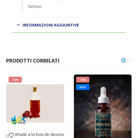
farmaci.
INFORMAZIONI AGGIUNTIVE
PRODOTTI CORRELATI
-23%
-38%
NEW
Añadir a la lista de deseos
NUOVI ARRIVI (DHL o FedEx)
,
OLI ED ESSENZE