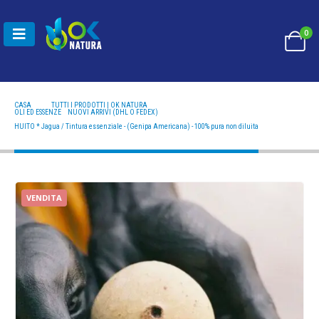
0
CASA
TUTTI I PRODOTTI | OK NATURA
OLI ED ESSENZE
,
NUOVI ARRIVI (DHL O FEDEX)
HUITO * JAGUA / TINTURA ESSENZIALE - (GENIPA AMERICANA) - 100% PURA NON DILUITA
HUITO * Jagua / Tintura essenziale - (Genipa Americana) - 100% pura non diluita
VENDITA