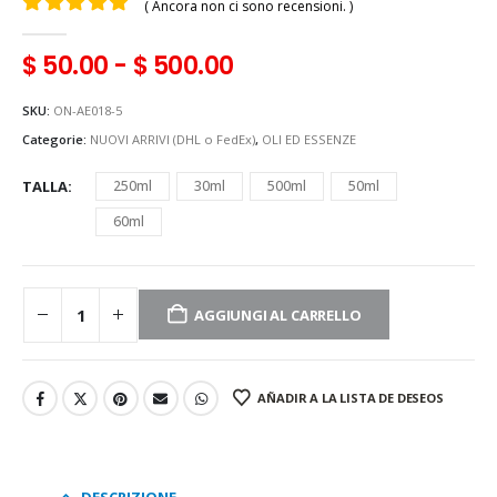
( Ancora non ci sono recensioni. )
0
Di 5
$
50.00
-
$
500.00
SKU:
ON-AE018-5
Categorie:
NUOVI ARRIVI (DHL o FedEx)
,
OLI ED ESSENZE
TALLA
250ml
30ml
500ml
50ml
60ml
AGGIUNGI AL CARRELLO
AÑADIR A LA LISTA DE DESEOS
DESCRIZIONE