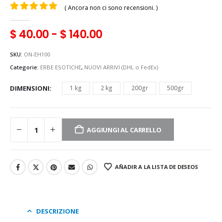
( Ancora non ci sono recensioni. )
0
Di 5
$
40.00
-
$
140.00
SKU:
ON-EH100
Categorie:
ERBE ESOTICHE
,
NUOVI ARRIVI (DHL o FedEx)
DIMENSIONI
1 kg
2 kg
200gr
500gr
AGGIUNGI AL CARRELLO
AÑADIR A LA LISTA DE DESEOS
DESCRIZIONE