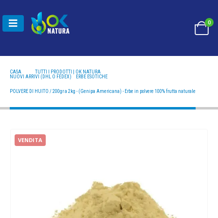
0
CASA
TUTTI I PRODOTTI | OK NATURA
NUOVI ARRIVI (DHL O FEDEX)
,
ERBE ESOTICHE
POLVERE DI HUITO / 200GR A 2KG - (GENIPA AMERICANA) - ERBE IN POLVERE 100% FRUTTA
NATURALE
POLVERE DI HUITO / 200gr a 2kg - (Genipa Americana) - Erbe in polvere 100% frutta naturale
VENDITA