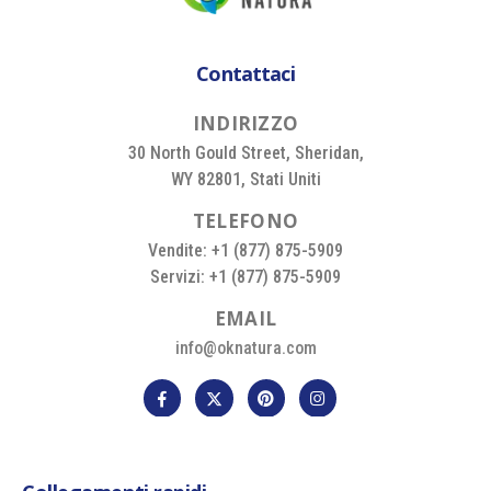
Contattaci
I
N
D
I
R
I
Z
Z
O
30 North Gould Street, Sheridan,
WY 82801, Stati Uniti
T
E
L
E
F
O
N
O
Vendite: +1 (877) 875-5909
Servizi: +1 (877) 875-5909
E
M
A
I
L
info@oknatura.com