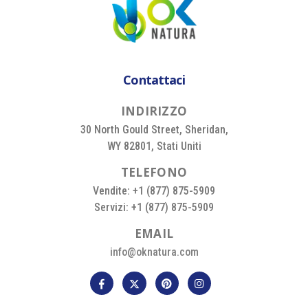
Contattaci
I
N
D
I
R
I
Z
Z
O
30 North Gould Street, Sheridan,
WY 82801, Stati Uniti
T
E
L
E
F
O
N
O
Vendite: +1 (877) 875-5909
Servizi: +1 (877) 875-5909
E
M
A
I
L
info@oknatura.com