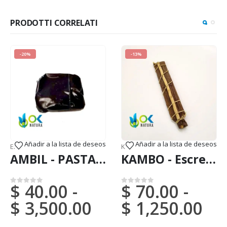
PRODOTTI CORRELATI
-20%
-13%
Añadir a la lista de deseos
Añadir a la lista de deseos
sta nazionale)
ESTRATTO DI PASTA
,
MAPACHO
,
VENDITE (Posta nazionale)
KAMBO
,
VENDITE (Posta nazionale
AMBIL - PASTA DI AMPIRI / 10gr a 1kg - (Estratto di Mapacho) - Estratto in pasta 100% puro e forte
KAMBO - Escrezione / Bastone - ONE SIDE (Phyllomedusa Bicolor) - Tribù Matzes
$
40.00
-
$
70.00
-
0
su 5
0
su 5
$
3,500.00
$
1,250.00