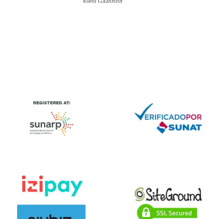
Kjetil Gaasholt