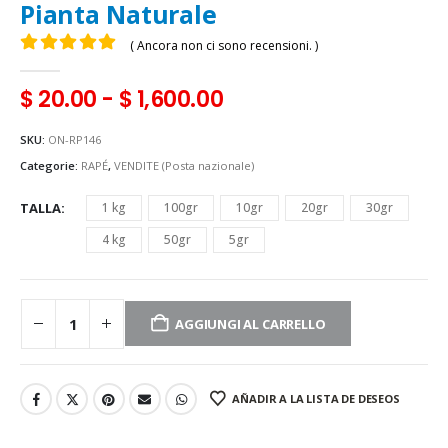
Pianta Naturale
( Ancora non ci sono recensioni. )
0
Di 5
$
20.00
-
$
1,600.00
SKU:
ON-RP146
Categorie:
RAPÉ
,
VENDITE (Posta nazionale)
TALLA
1 kg
100gr
10gr
20gr
30gr
4 kg
50gr
5gr
AGGIUNGI AL CARRELLO
AÑADIR A LA LISTA DE DESEOS