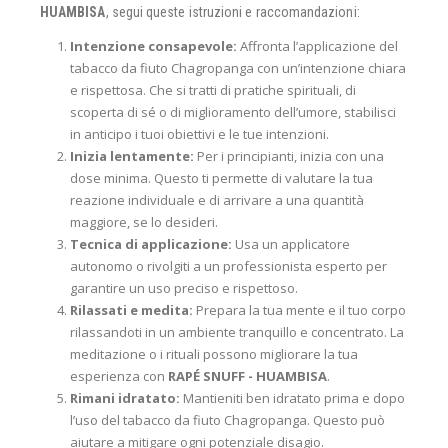
HUAMBISA
, segui queste istruzioni e raccomandazioni:
Intenzione consapevole:
Affronta l’applicazione del
tabacco da fiuto Chagropanga con un’intenzione chiara
e rispettosa. Che si tratti di pratiche spirituali, di
scoperta di sé o di miglioramento dell’umore, stabilisci
in anticipo i tuoi obiettivi e le tue intenzioni.
Inizia lentamente:
Per i principianti, inizia con una
dose minima. Questo ti permette di valutare la tua
reazione individuale e di arrivare a una quantità
maggiore, se lo desideri.
Tecnica di applicazione:
Usa un applicatore
autonomo o rivolgiti a un professionista esperto per
garantire un uso preciso e rispettoso.
Rilassati e medita:
Prepara la tua mente e il tuo corpo
rilassandoti in un ambiente tranquillo e concentrato. La
meditazione o i rituali possono migliorare la tua
esperienza con
RAPÉ SNUFF - HUAMBISA
.
Rimani idratato:
Mantieniti ben idratato prima e dopo
l’uso del tabacco da fiuto Chagropanga. Questo può
aiutare a mitigare ogni potenziale disagio.