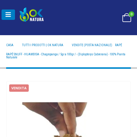
0
CASA
TUTTI I PRODOTTI | OK NATURA
VENDITE (POSTA NAZIONALE)
,
RAPÉ
RAPÉ SNUFF - HUAMBISA - CHAGROPANGA / 5GR A 100GR / - (DIPLOPTERYS CABRERANA) -
100% PIANTA NATURALE
RAPÉ SNUFF - HUAMBISA - Chagropanga / 5gr a 100gr / - (Diplopterys Cabrerana) - 100% Pianta
Naturale
VENDITA