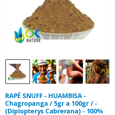
RAPÉ SNUFF - HUAMBISA -
Chagropanga / 5gr a 100gr / -
(Diplopterys Cabrerana) - 100%