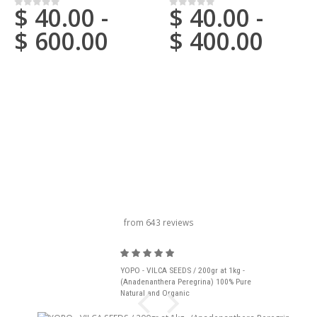
$
40.00
-
$
40.00
-
0
su 5
0
su 5
$
600.00
$
400.00
titolo del carosello
from 643 reviews
YOPO - VILCA SEEDS / 200gr at 1kg -
(Anadenanthera Peregrina) 100% Pure
Natural and Organic