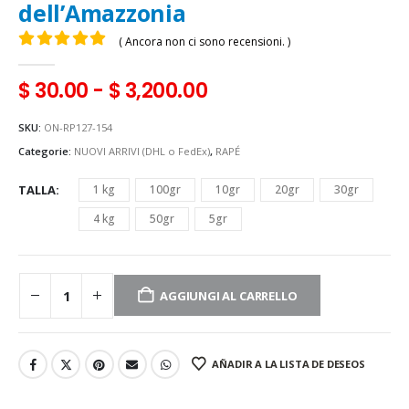
dell’Amazzonia
( Ancora non ci sono recensioni. )
0
Di 5
$
30.00
-
$
3,200.00
SKU:
ON-RP127-154
Categorie:
NUOVI ARRIVI (DHL o FedEx)
,
RAPÉ
TALLA
1 kg
100gr
10gr
20gr
30gr
4 kg
50gr
5gr
AGGIUNGI AL CARRELLO
AÑADIR A LA LISTA DE DESEOS