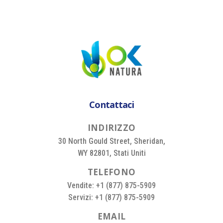
Contattaci
I
N
D
I
R
I
Z
Z
O
30 North Gould Street, Sheridan,
WY 82801, Stati Uniti
T
E
L
E
F
O
N
O
Vendite: +1 (877) 875-5909
Servizi: +1 (877) 875-5909
E
M
A
I
L