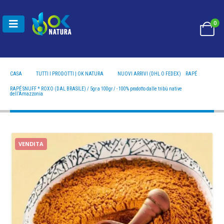
0
CASA
TUTTI I PRODOTTI | OK NATURA
NUOVI ARRIVI (DHL O FEDEX)
,
RAPÉ
RAPÉ SNUFF * ROXO (DAL BRASILE) / 5GR A 100GR / - 100% PRODOTTO DALLE TRIBÙ NATIVE
DELL’AMAZZONIA
RAPÉ SNUFF * ROXO (DAL BRASILE) / 5gr a 100gr / - 100% prodotto dalle tribù native
dell’Amazzonia
VENDITA