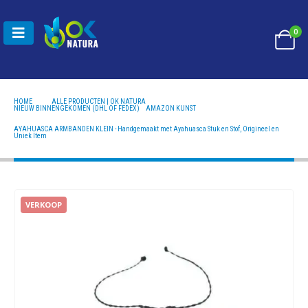
0
HOME
ALLE PRODUCTEN | OK NATURA
NIEUW BINNENGEKOMEN (DHL OF FEDEX)
,
AMAZON KUNST
AYAHUASCA ARMBANDEN KLEIN - HANDGEMAAKT MET AYAHUASCA STUK EN STOF,
ORIGINEEL EN UNIEK ITEM
AYAHUASCA ARMBANDEN KLEIN - Handgemaakt met Ayahuasca Stuk en Stof, Origineel en
Uniek Item
VERKOOP