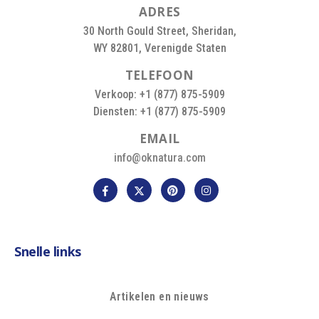
A
D
R
E
S
30 North Gould Street, Sheridan,
WY 82801, Verenigde Staten
T
E
L
E
F
O
O
N
Verkoop: +1 (877) 875-5909
Diensten: +1 (877) 875-5909
E
M
A
I
L
info@oknatura.com
Snelle links
Artikelen en nieuws