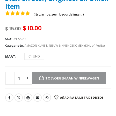
Item
( Er zijn nog geen beoordelingen. )
0
uit 5
$
10.00
$
15.00
SKU:
ON-AA045
Categorieën:
AMAZON KUNST
,
NIEUW BINNENGEKOMEN (DHL of FedEx)
MAAT
01 UND
TOEVOEGEN AAN WINKELWAGEN
AÑADIR A LA LISTA DE DESEOS