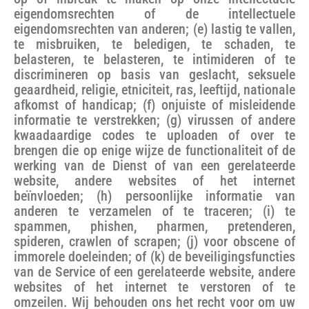
eigendomsrechten of de intellectuele
eigendomsrechten van anderen; (e) lastig te vallen,
te misbruiken, te beledigen, te schaden, te
belasteren, te belasteren, te intimideren of te
discrimineren op basis van geslacht, seksuele
geaardheid, religie, etniciteit, ras, leeftijd, nationale
afkomst of handicap; (f) onjuiste of misleidende
informatie te verstrekken; (g) virussen of andere
kwaadaardige codes te uploaden of over te
brengen die op enige wijze de functionaliteit of de
werking van de Dienst of van een gerelateerde
website, andere websites of het internet
beïnvloeden; (h) persoonlijke informatie van
anderen te verzamelen of te traceren; (i) te
spammen, phishen, pharmen, pretenderen,
spideren, crawlen of scrapen; (j) voor obscene of
immorele doeleinden; of (k) de beveiligingsfuncties
van de Service of een gerelateerde website, andere
websites of het internet te verstoren of te
omzeilen. Wij behouden ons het recht voor om uw