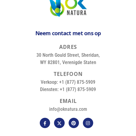
Neem contact met ons op
A
D
R
E
S
30 North Gould Street, Sheridan,
WY 82801, Verenigde Staten
T
E
L
E
F
O
O
N
Verkoop: +1 (877) 875-5909
Diensten: +1 (877) 875-5909
E
M
A
I
L
info@oknatura.com