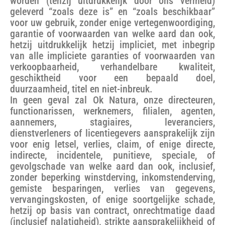
worden (tenzij uitdrukkelijk door ons vermeld)
geleverd “zoals deze is” en “zoals beschikbaar”
voor uw gebruik, zonder enige vertegenwoordiging,
garantie of voorwaarden van welke aard dan ook,
hetzij uitdrukkelijk hetzij impliciet, met inbegrip
van alle impliciete garanties of voorwaarden van
verkoopbaarheid, verhandelbare kwaliteit,
geschiktheid voor een bepaald doel,
duurzaamheid, titel en niet-inbreuk.
In geen geval zal Ok Natura, onze directeuren,
functionarissen, werknemers, filialen, agenten,
aannemers, stagiaires, leveranciers,
dienstverleners of licentiegevers aansprakelijk zijn
voor enig letsel, verlies, claim, of enige directe,
indirecte, incidentele, punitieve, speciale, of
gevolgschade van welke aard dan ook, inclusief,
zonder beperking winstderving, inkomstenderving,
gemiste besparingen, verlies van gegevens,
vervangingskosten, of enige soortgelijke schade,
hetzij op basis van contract, onrechtmatige daad
(inclusief nalatigheid), strikte aansprakelijkheid of