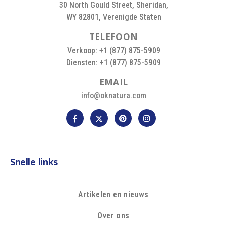
30 North Gould Street, Sheridan,
WY 82801, Verenigde Staten
T
E
L
E
F
O
O
N
Verkoop: +1 (877) 875-5909
Diensten: +1 (877) 875-5909
E
M
A
I
L
info@oknatura.com
Snelle links
Artikelen en nieuws
Over ons