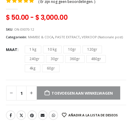
( Er zijn nog geen beoordelingen. )
0
uit 5
$
50.00
-
$
3,000.00
SKU:
ON-EX070-12
Categorieën:
MAMBE & COCA
,
PASTE EXTRACT
,
VERKOOP (Nationale post)
MAAT
1 kg
10 kg
10gr
120gr
240gr
30gr
360gr
480gr
4kg
60gr
TOEVOEGEN AAN WINKELWAGEN
AÑADIR A LA LISTA DE DESEOS