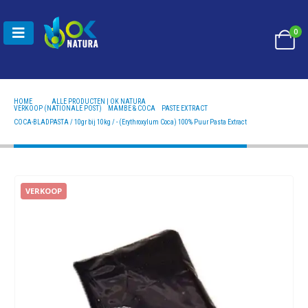
0
HOME
ALLE PRODUCTEN | OK NATURA
VERKOOP (NATIONALE POST)
,
MAMBE & COCA
,
PASTE EXTRACT
COCA-BLADPASTA / 10GR BIJ 10KG / - (ERYTHROXYLUM COCA) 100% PUUR PASTA EXTRACT
COCA-BLADPASTA / 10gr bij 10kg / - (Erythroxylum Coca) 100% Puur Pasta Extract
VERKOOP