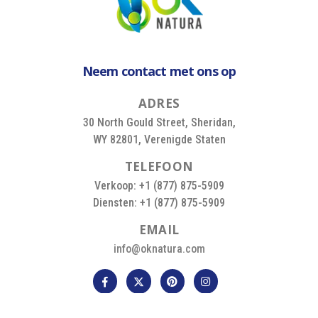
Neem contact met ons op
A
D
R
E
S
30 North Gould Street, Sheridan,
WY 82801, Verenigde Staten
T
E
L
E
F
O
O
N
Verkoop: +1 (877) 875-5909
Diensten: +1 (877) 875-5909
E
M
A
I
L
info@oknatura.com