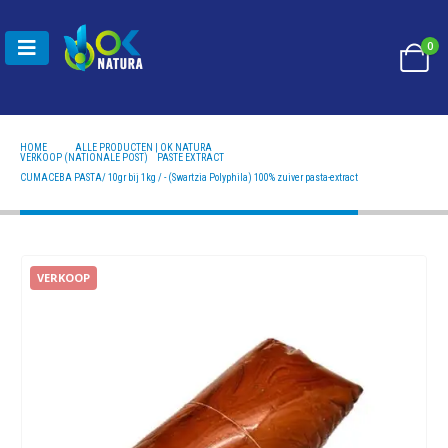
0
HOME
ALLE PRODUCTEN | OK NATURA
VERKOOP (NATIONALE POST)
,
PASTE EXTRACT
CUMACEBA PASTA/ 10GR BIJ 1KG / - (SWARTZIA POLYPHILA) 100% ZUIVER PASTA-EXTRACT
CUMACEBA PASTA/ 10gr bij 1kg / - (Swartzia Polyphila) 100% zuiver pasta-extract
VERKOOP