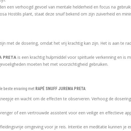
den een verhoogd gevoel van mentale helderheid en focus na gebrui
 Hostilis plant, staat deze snuif bekend om zijn zuiverheid en mini
jn met de dosering, omdat het vrij krachtig kan zijn. Het is aan te 
A PRETA
is een krachtig hulpmiddel voor spirituele verkenning en is 
evoeligheden moeten het met voorzichtigheid gebruiken.
de beste ervaring met
RAPÉ SNUFF JUREMA PRETA
:
neepje en wacht om de effecten te observeren. Verhoog de dosering ge
enger of een vertrouwde assistent voor een veilige en effectieve appli
fleidingsvrije omgeving voor je reis. Intentie en meditatie kunnen je e