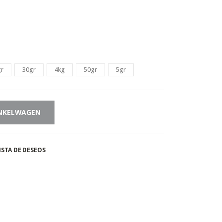
gr
30gr
4kg
50gr
5gr
NKELWAGEN
ISTA DE DESEOS