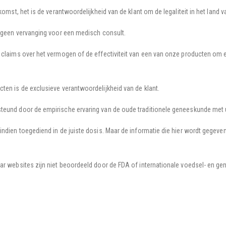
rkomst, het is de verantwoordelijkheid van de klant om de legaliteit in het lan
s geen vervanging voor een medisch consult.
 claims over het vermogen of de effectiviteit van een van onze producten om 
ten is de exclusieve verantwoordelijkheid van de klant.
teund door de empirische ervaring van de oude traditionele geneeskunde met u
indien toegediend in de juiste dosis. Maar de informatie die hier wordt gegeve
ar websites zijn niet beoordeeld door de FDA of internationale voedsel- en ge