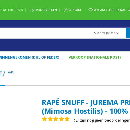
E GESCHIEDENIS
PAKKET VOLGEN
CONTACT
VERLANGLIJST | OK NATUR
Alle categorieën
BINNENGEKOMEN (DHL OF FEDEX)
VERKOOP (NATIONALE POST)
OST)
,
RAPÉ
RAPÉ SNUFF - JUREMA PRETA / 5GR BIJ 100GR / - (MIMOSA HOSTILIS) - 100% NATUURLI
lijk
RAPÉ SNUFF - JUREMA PRET
(Mimosa Hostilis) - 100%
( Er zijn nog geen beoordelingen.
0
uit 5