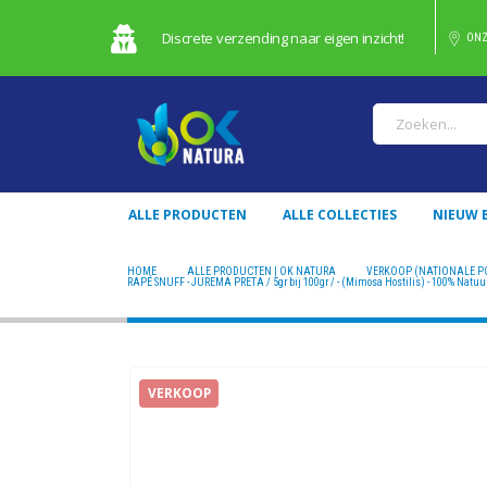
Discrete verzending naar eigen inzicht!
ONZ
ALLE PRODUCTEN
ALLE COLLECTIES
NIEUW 
HOME
ALLE PRODUCTEN | OK NATURA
VERKOOP (NATIONALE P
RAPÉ SNUFF - JUREMA PRETA / 5gr bij 100gr / - (Mimosa Hostilis) - 100% Natuur
VERKOOP