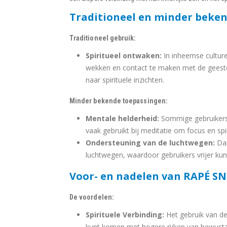
Traditioneel en minder beke
Traditioneel gebruik:
Spiritueel ontwaken:
In inheemse cultur
wekken en contact te maken met de geesten
naar spirituele inzichten.
Minder bekende toepassingen:
Mentale helderheid:
Sommige gebruikers 
vaak gebruikt bij meditatie om focus en spi
Ondersteuning van de luchtwegen:
Dan
luchtwegen, waardoor gebruikers vrijer k
Voor- en nadelen van RAPÉ S
De voordelen:
Spirituele Verbinding:
Het gebruik van dez
kunt komen met hogere rijken van bewustzi