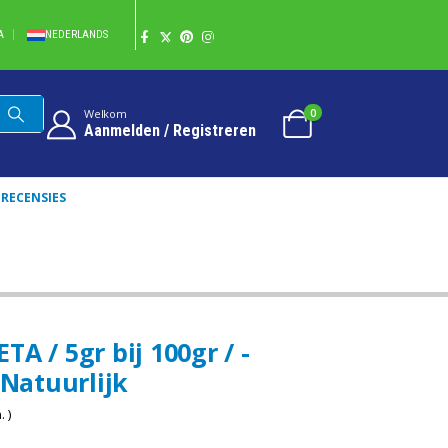
A
NEDERLANDS
0
Welkom
Aanmelden / Registreren
RECENSIES
JK
A / 5gr bij 100gr / -
 Natuurlijk
 )