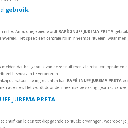
nd gebruik
en in het Amazonegebied wordt
RAPÉ SNUFF JUREMA PRETA
gebruik
wereld. Het speelt een centrale rol in inheemse rituelen, waar men g
melden dat het gebruik van deze snuif mentale mist kan opruimen en
ritueel bewustzijn te verbeteren.
kzij de natuurlijke ingrediënten kan
RAPÉ SNUFF JUREMA PRETA
een
unnen ademen. Het wordt door de inheemse bevolking gebruikt vanweg
NUFF JUREMA PRETA
e snuif kan leiden tot diepgaande spirituele ervaringen, waardoor je j
jn.