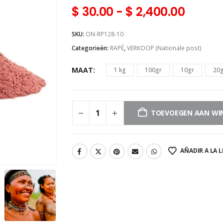
$
30.00
-
$
2,400.00
SKU:
ON-RP128-10
Categorieën:
RAPÉ
,
VERKOOP (Nationale post)
MAAT
1 kg
100gr
10gr
20
TOEVOEGEN AAN WI
AÑADIR A LA L