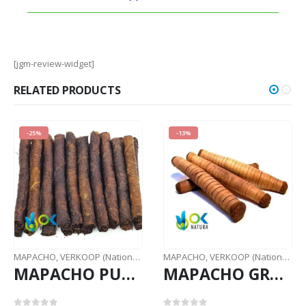
[jgm-review-widget]
RELATED PRODUCTS
-25%
-13%
MAPACHO
,
VERKOOP (Nationale post)
MAPACHO
,
VERKOOP (Nationale post)
MAPACHO PURE (Nicotiana Rustic) - Zonder kunstmatige chemicaliën - Natuurlijk en vers
MAPACHO GROTE MAZO (Nicotiana Rustic) Vers - Afgesneden Rol