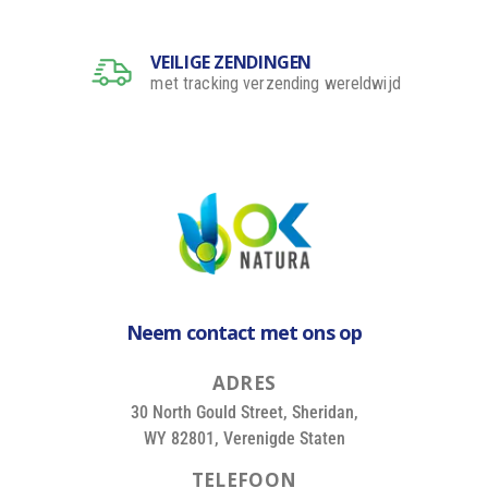
VEILIGE ZENDINGEN
met tracking verzending wereldwijd
Neem contact met ons op
A
D
R
E
S
30 North Gould Street, Sheridan,
WY 82801, Verenigde Staten
T
E
L
E
F
O
O
N