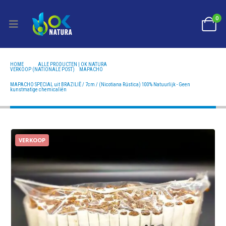
0
HOME
ALLE PRODUCTEN | OK NATURA
VERKOOP (NATIONALE POST)
,
MAPACHO
MAPACHO SPECIAL UIT BRAZILIË / 7CM / (NICOTIANA RÚSTICA) 100% NATUURLIJK - GEEN
KUNSTMATIGE CHEMICALIËN
MAPACHO SPECIAL uit BRAZILIË / 7cm / (Nicotiana Rústica) 100% Natuurlijk - Geen
kunstmatige chemicaliën
VERKOOP