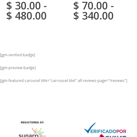
$
30.00
-
$
70.00
-
0
van 5
0
van 5
$
480.00
$
340.00
[jgm-verified-badge]
[jgm-preview-badge]
[jgm-featured-carousel title="carrousel titel" all-reviews-page="/reviews"]