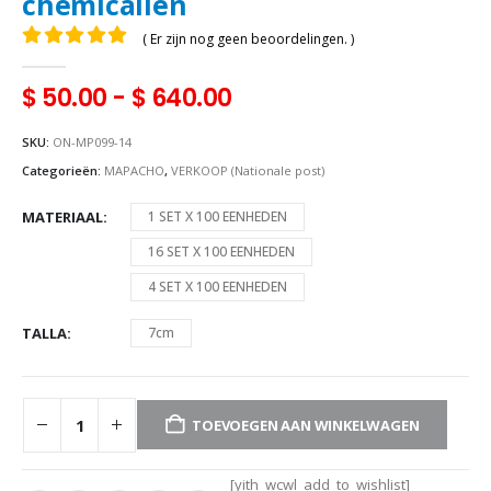
chemicaliën
( Er zijn nog geen beoordelingen. )
0
uit 5
$
50.00
-
$
640.00
SKU:
ON-MP099-14
Categorieën:
MAPACHO
,
VERKOOP (Nationale post)
MATERIAAL
1 SET X 100 EENHEDEN
16 SET X 100 EENHEDEN
4 SET X 100 EENHEDEN
TALLA
7cm
TOEVOEGEN AAN WINKELWAGEN
[yith_wcwl_add_to_wishlist]