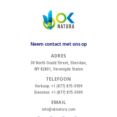
Neem contact met ons op
A
D
R
E
S
30 North Gould Street, Sheridan,
WY 82801, Verenigde Staten
T
E
L
E
F
O
O
N
Verkoop: +1 (877) 875-5909
Diensten: +1 (877) 875-5909
E
M
A
I
L
info@oknatura.com