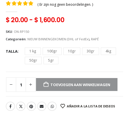
( Er zijn nog geen beoordelingen. )
0
uit 5
$
20.00
-
$
1,600.00
SKU:
ON-RP150
Categorieën:
NIEUW BINNENGEKOMEN (DHL of FedEx)
,
RAPÉ
TALLA
1 kg
100gr
10gr
30gr
4kg
50gr
5gr
TOEVOEGEN AAN WINKELWAGEN
AÑADIR A LA LISTA DE DESEOS