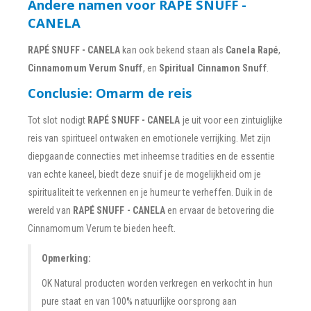
Andere namen voor RAPÉ SNUFF -
CANELA
RAPÉ SNUFF - CANELA
kan ook bekend staan als
Canela Rapé
,
Cinnamomum Verum Snuff
, en
Spiritual Cinnamon Snuff
.
Conclusie: Omarm de reis
Tot slot nodigt
RAPÉ SNUFF - CANELA
je uit voor een zintuiglijke
reis van spiritueel ontwaken en emotionele verrijking. Met zijn
diepgaande connecties met inheemse tradities en de essentie
van echte kaneel, biedt deze snuif je de mogelijkheid om je
spiritualiteit te verkennen en je humeur te verheffen. Duik in de
wereld van
RAPÉ SNUFF - CANELA
en ervaar de betovering die
Cinnamomum Verum te bieden heeft.
Opmerking:
OK Natural producten worden verkregen en verkocht in hun
pure staat en van 100% natuurlijke oorsprong aan