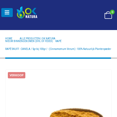
0
HOME
ALLE PRODUCTEN | OK NATURA
NIEUW BINNENGEKOMEN (DHL OF FEDEX)
,
RAPÉ
RAPÉ SNUFF - CANELA / 5GR BIJ 100GR / - (CINNAMOMUM VERUM) - 100% NATUURLIJK
PLANTENPOEDER
RAPÉ SNUFF - CANELA / 5gr bij 100gr / - (Cinnamomum Verum) - 100% Natuurlijk Plantenpoeder
VERKOOP