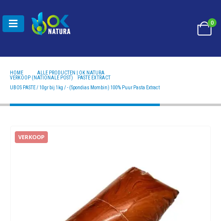
0
HOME
ALLE PRODUCTEN | OK NATURA
VERKOOP (NATIONALE POST)
,
PASTE EXTRACT
UBOS PASTE / 10GR BIJ 1KG / - (SPONDIAS MOMBIN) 100% PUUR PASTA EXTRACT
UBOS PASTE / 10gr bij 1kg / - (Spondias Mombin) 100% Puur Pasta Extract
VERKOOP