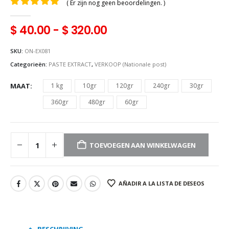
( Er zijn nog geen beoordelingen. )
0
uit 5
$
40.00
-
$
320.00
SKU:
ON-EX081
Categorieën:
PASTE EXTRACT
,
VERKOOP (Nationale post)
MAAT
1 kg
10gr
120gr
240gr
30gr
360gr
480gr
60gr
TOEVOEGEN AAN WINKELWAGEN
AÑADIR A LA LISTA DE DESEOS
BESCHRIJVING