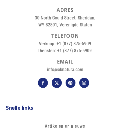
A
D
R
E
S
30 North Gould Street, Sheridan,
WY 82801, Verenigde Staten
T
E
L
E
F
O
O
N
Verkoop: +1 (877) 875-5909
Diensten: +1 (877) 875-5909
E
M
A
I
L
info@oknatura.com
Snelle links
Artikelen en nieuws