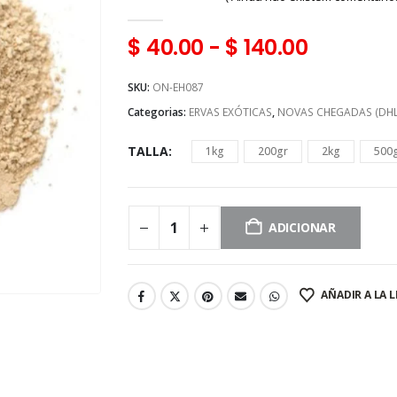
0
fora de 5
$
40.00
-
$
140.00
SKU:
ON-EH087
Categorias:
ERVAS EXÓTICAS
,
NOVAS CHEGADAS (DHL 
TALLA
1kg
200gr
2kg
500
ADICIONAR
AÑADIR A LA L