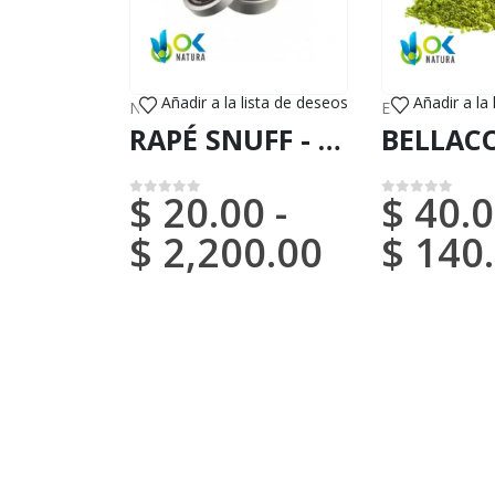
Añadir a la lista de deseos
Añadir a la
NOVAS CHEGADAS (DHL ou FedEx)
,
ERVAS EXÓTICAS
RAPÉ
RAPÉ SNUFF - CACAO / 5gr a 100gr / - (Theobroma cacao) - Casca de Freixo Natural e Forte
$
20.00
-
$
40.0
0
em 5
0
em 5
$
2,200.00
$
140.