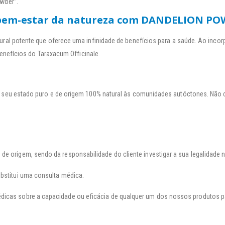
wder”.
e bem-estar da natureza com DANDELION P
al potente que oferece uma infinidade de benefícios para a saúde. Ao incorpor
enefícios do Taraxacum Officinale.
 seu estado puro e de origem 100% natural às comunidades autóctones. Não c
e origem, sendo da responsabilidade do cliente investigar a sua legalidade n
ubstitui uma consulta médica.
icas sobre a capacidade ou eficácia de qualquer um dos nossos produtos para