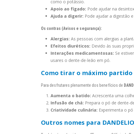
como o potássio.
Apoio ao fígado:
Pode ajudar na desintox
Ajuda a digerir:
Pode ajudar a digestão e 
Os contras (Avisos e segurança):
Alergias:
As pessoas com alergias a plant
Efeitos diuréticos:
Devido às suas propri
Interações medicamentosas:
Se estive
usares o dente-de-leão em pó.
Como tirar o máximo partid
Para desfrutares plenamente dos benefícios de
DAND
Aumenta o batido:
Acrescenta uma colher
Infusão de chá:
Prepara o pó de dente-de-
Criatividade culinária:
Experimenta o pó d
Outros nomes para DANDELI