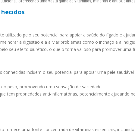
l nutricional, oferecendo uma vasta gama de vitaminas, minerais e antioxidan
nhecidos
e utilizado pelo seu potencial para apoiar a saúde do fígado e ajuda
melhorar a digestão e a aliviar problemas como o inchaço e a indige
elo seu efeito diurético, o que o torna valioso para promover uma f
 conhecidas incluem o seu potencial para apoiar uma pele saudável 
 do peso, promovendo uma sensação de saciedade.
que tem propriedades anti-inflamatórias, potencialmente ajudando no
o fornece uma fonte concentrada de vitaminas essenciais, incluindo