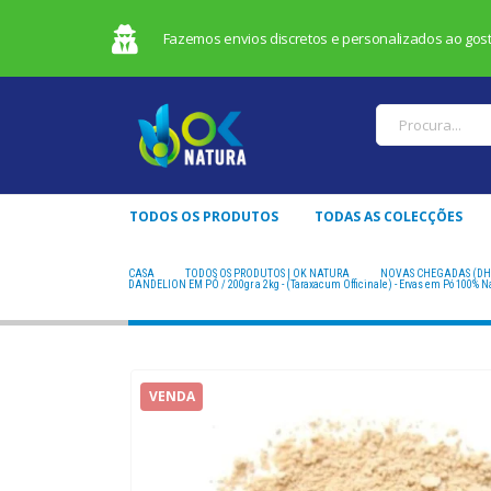
Fazemos envios discretos e personalizados ao gosto
TODOS OS PRODUTOS
TODAS AS COLECÇÕES
CASA
TODOS OS PRODUTOS | OK NATURA
NOVAS CHEGADAS (DH
DANDELION EM PÓ / 200gr a 2kg - (Taraxacum Officinale) - Ervas em Pó 100%
VENDA