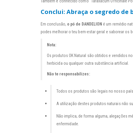
Também é conhecido como “Taraxacum Officinale Po
Conclui: Abraça o segredo d
Em conclusão,
o pó de DANDELION
é um remédio natur
podes melhorar o teu bem-estar geral e saborear os b
Nota:
Os produtos OK Natural são obtidos e vendidos no
herbicida ou qualquer outra substância artificial.
Não te responsabilizes:
Todos os produtos são legais no nosso país d
A utilização destes produtos naturais não s
Não implica, de forma alguma, alegações méd
enfermidade.