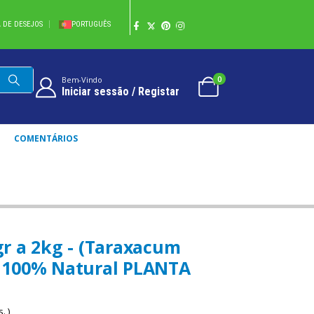
A DE DESEJOS
PORTUGUÊS
0
Bem-Vindo
Iniciar sessão / Registar
COMENTÁRIOS
ERVAS EM PÓ 100% NATURAL PLANTA INTEIRA
r a 2kg - (Taraxacum
Pó 100% Natural PLANTA
. )