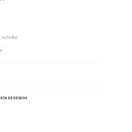
ou FedEx)
gr
ISTA DE DESEOS