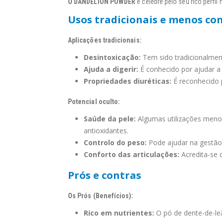
O DANDELION POWDER
é célebre pelo seu rico perfi
Usos tradicionais e menos co
Aplicações tradicionais:
Desintoxicação:
Tem sido tradicionalment
Ajuda a digerir:
É conhecido por ajudar a 
Propriedades diuréticas:
É reconhecido p
Potencial oculto:
Saúde da pele:
Algumas utilizações menos
antioxidantes.
Controlo do peso:
Pode ajudar na gestão
Conforto das articulações:
Acredita-se 
Prós e contras
Os Prós (Benefícios):
Rico em nutrientes:
O pó de dente-de-leã