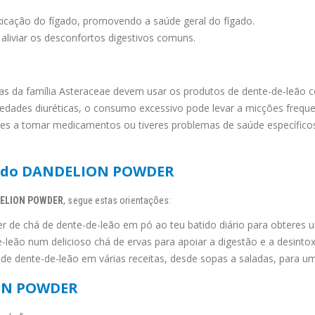
icação do fígado, promovendo a saúde geral do fígado.
aliviar os desconfortos digestivos comuns.
as da família Asteraceae devem usar os produtos de dente-de-leão 
edades diuréticas, o consumo excessivo pode levar a micções freque
res a tomar medicamentos ou tiveres problemas de saúde específicos
o do DANDELION POWDER
ELION POWDER
, segue estas orientações:
 de chá de dente-de-leão em pó ao teu batido diário para obteres u
leão num delicioso chá de ervas para apoiar a digestão e a desintox
e dente-de-leão em várias receitas, desde sopas a saladas, para um
ON POWDER