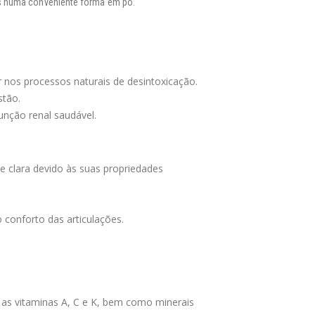
tes numa conveniente forma em pó.
r nos processos naturais de desintoxicação.
stão.
unção renal saudável.
e clara devido às suas propriedades
 conforto das articulações.
 as vitaminas A, C e K, bem como minerais