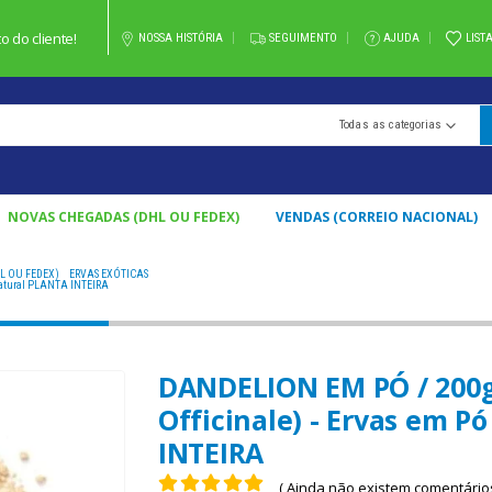
 do cliente!
NOSSA HISTÓRIA
SEGUIMENTO
AJUDA
LIST
Todas as categorias
NOVAS CHEGADAS (DHL OU FEDEX)
VENDAS (CORREIO NACIONAL)
L OU FEDEX)
,
ERVAS EXÓTICAS
DANDELION EM PÓ / 200GR A 2KG - (TARAXACUM OFFICINALE) - 
 Natural PLANTA INTEIRA
DANDELION EM PÓ / 200g
Officinale) - Ervas em 
INTEIRA
( Ainda não existem comentários