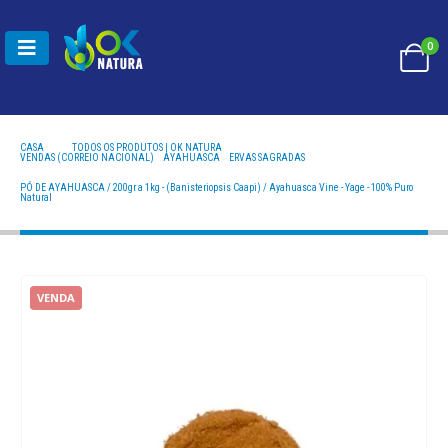
0
CASA
TODOS OS PRODUTOS | OK NATURA
VENDAS (CORREIO NACIONAL)
,
AYAHUASCA
,
ERVAS SAGRADAS
PÓ DE AYAHUASCA / 200GR A 1KG - (BANISTERIOPSIS CAAPI) / AYAHUASCA VINE - YAGE - 100%
PURO NATURAL
PÓ DE AYAHUASCA / 200gr a 1kg - (Banisteriopsis Caapi) / Ayahuasca Vine - Yage - 100% Puro
Natural
VENDA