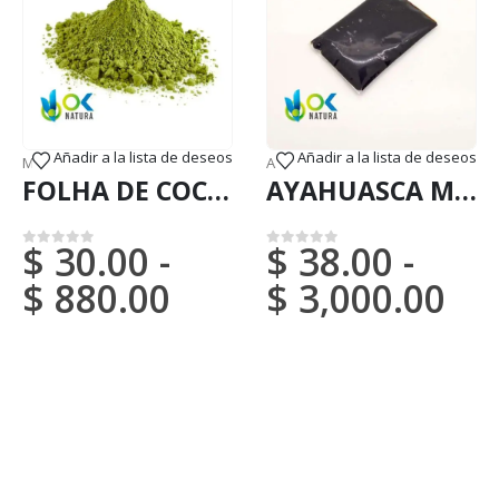
Añadir a la lista de deseos
Añadir a la lista de deseos
orreio Nacional)
MAMBE & COCA
,
VENDAS (Correio Nacional)
AYAHUASCA
,
PASTA DE EXTRACTO
FOLHA DE COCA / 30gr a 2kg / - (Erythroxylum coca) Pó - Chá de Coca
AYAHUASCA MIX PASTE / 10gr a 1kg - [Banisteriopsis caapi + Psychotria viridis] / Ayahuasca Vine - Yage - 100% Puro
$
30.00
-
$
38.00
-
0
em 5
0
em 5
$
880.00
$
3,000.00