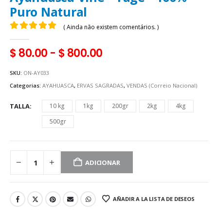
Puro Natural
( Ainda não existem comentários. )
0
fora de 5
$
80.00
-
$
800.00
SKU:
ON-AY033
Categorias:
AYAHUASCA
,
ERVAS SAGRADAS
,
VENDAS (Correio Nacional)
TALLA
10 kg
1kg
200gr
2kg
4kg
500gr
ADICIONAR
AÑADIR A LA LISTA DE DESEOS