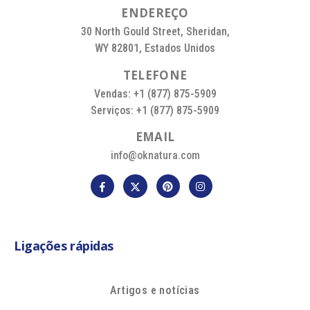
E
N
D
E
R
E
Ç
O
30 North Gould Street, Sheridan,
WY 82801, Estados Unidos
T
E
L
E
F
O
N
E
Vendas: +1 (877) 875-5909
Serviços: +1 (877) 875-5909
E
M
A
I
L
info@oknatura.com
Ligações rápidas
Artigos e notícias