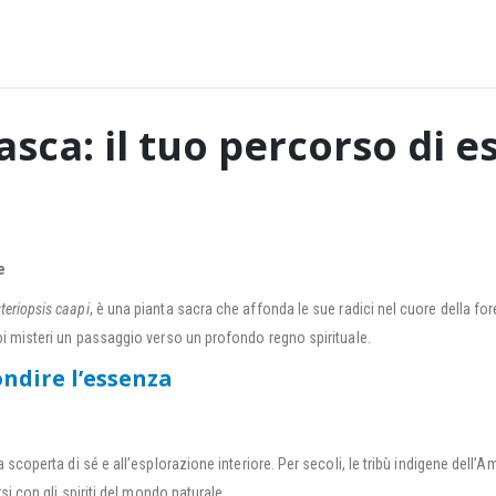
sca: il tuo percorso di e
e
teriopsis caapi
, è una pianta sacra che affonda le sue radici nel cuore della fo
i misteri un passaggio verso un profondo regno spirituale.
ndire l’essenza
scoperta di sé e all’esplorazione interiore. Per secoli, le tribù indigene dell
i con gli spiriti del mondo naturale.