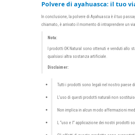
Polvere di ayahuasca: il tuo vi
In conclusione, la polvere di Ayahuasca è il tuo passag
chiamato, è arrivato il momento di intraprendere un vi
Nota:
I prodotti OK Natural sono ottenuti e venduti allo 
qualsiasi altra sostanza artificiale.
Disclaimer:
Tutti i prodotti sono legali nel nostro paese di
L’uso di questi prodotti naturali non sostitu
Non implica in alcun modo affermazioni mediche
L “uso e l” applicazione dei nostri prodotti s