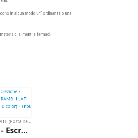
enti.
uiscono in alcun modo un” ordinanza o una
 materia di alimenti e farmaci.
 (Posta nazionale)
KAMBO - Escrezione / Bastone - ENTRAMBI I LATI (Phyllomedusa Bicolor) - Tribù Matzes