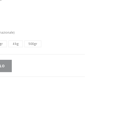
nazionale)
gr
4 kg
500gr
LLO