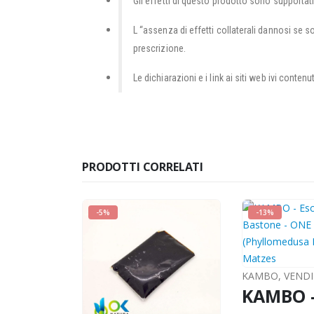
Gli effetti di questo prodotto sono supportati
L “assenza di effetti collaterali dannosi se 
prescrizione.
Le dichiarazioni e i link ai siti web ivi conte
PRODOTTI CORRELATI
-5%
-13%
KAMBO
,
VENDITE 