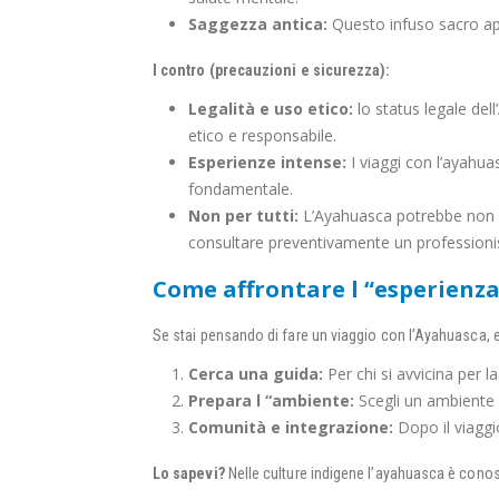
Saggezza antica:
Questo infuso sacro apre
I contro (precauzioni e sicurezza):
Legalità e uso etico:
lo status legale del
etico e responsabile.
Esperienze intense:
I viaggi con l’ayahu
fondamentale.
Non per tutti:
L’Ayahuasca potrebbe non es
consultare preventivamente un professionis
Come affrontare l “esperienza
Se stai pensando di fare un viaggio con l’Ayahuasca, 
Cerca una guida:
Per chi si avvicina per 
Prepara l “ambiente:
Scegli un ambiente c
Comunità e integrazione:
Dopo il viaggi
Lo sapevi?
Nelle culture indigene l’ayahuasca è conos