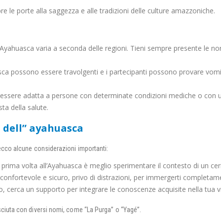
 le porte alla saggezza e alle tradizioni delle culture amazzoniche.
l’Ayahuasca varia a seconda delle regioni. Tieni sempre presente le nor
asca possono essere travolgenti e i partecipanti possono provare vom
sere adatta a persone con determinate condizioni mediche o con una s
ta della salute.
 dell” ayahuasca
ecco alcune considerazioni importanti:
la prima volta all’Ayahuasca è meglio sperimentare il contesto di un 
onfortevole e sicuro, privo di distrazioni, per immergerti completame
o, cerca un supporto per integrare le conoscenze acquisite nella tua v
ciuta con diversi nomi, come “La Purga” o “Yagé”.