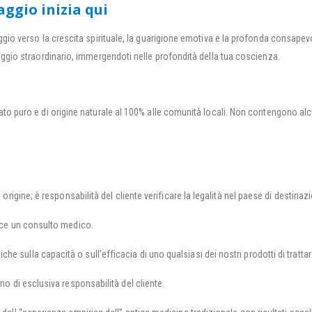
aggio inizia qui
gio verso la crescita spirituale, la guarigione emotiva e la profonda consapevo
aggio straordinario, immergendoti nelle profondità della tua coscienza.
stato puro e di origine naturale al 100% alle comunità locali. Non contengono al
 origine; è responsabilità del cliente verificare la legalità nel paese di destinaz
isce un consulto medico.
 sulla capacità o sull’efficacia di uno qualsiasi dei nostri prodotti di trattar
ono di esclusiva responsabilità del cliente.