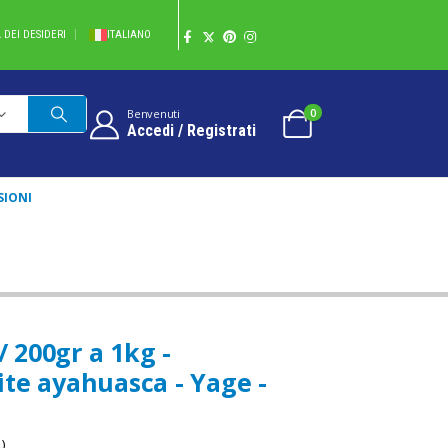
A DEI DESIDERI
ITALIANO
0
Benvenuti
Accedi / Registrati
SIONI
I) / VITE AYAHUASCA - YAGE - 100% NATURALE PURO
200gr a 1kg -
Vite ayahuasca - Yage -
)