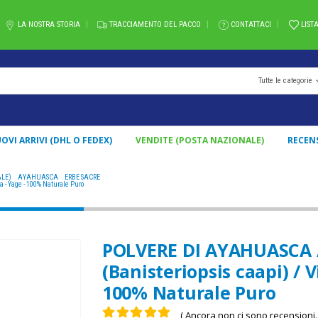
LA NOSTRA STORIA
TRACCIAMENTO DEL PACCO
CONTATTACI
LIST
Tutte le categorie
OVI ARRIVI (DHL O FEDEX)
VENDITE (POSTA NAZIONALE)
RECEN
ALE)
,
AYAHUASCA
,
ERBE SACRE
POLVERE DI AYAHUASCA / 200GR A 1KG - (BANISTERIOPSIS CAAP
 - Yage - 100% Naturale Puro
POLVERE DI AYAHUASCA / 
(Banisteriopsis caapi) / 
100% Naturale Puro
( Ancora non ci sono recensioni. 