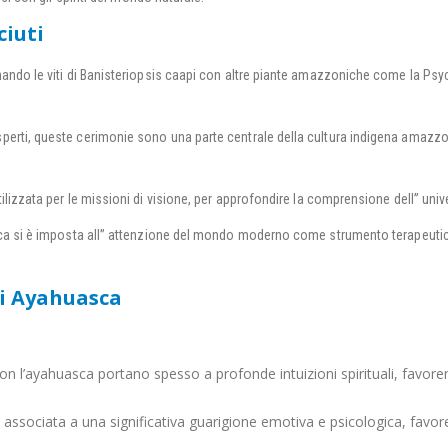
ciuti
ndo le viti di Banisteriopsis caapi con altre piante amazzoniche come la Psych
erti, queste cerimonie sono una parte centrale della cultura indigena amazzoni
izzata per le missioni di visione, per approfondire la comprensione dell” unive
sca si è imposta all” attenzione del mondo moderno come strumento terapeutico
 di Ayahuasca
n l’ayahuasca portano spesso a profonde intuizioni spirituali, favore
associata a una significativa guarigione emotiva e psicologica, favore