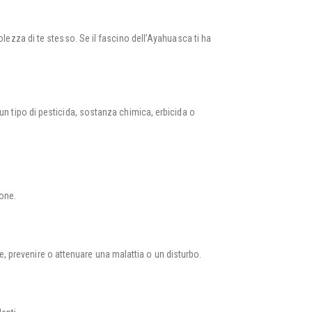
lezza di te stesso. Se il fascino dell’Ayahuasca ti ha
cun tipo di pesticida, sostanza chimica, erbicida o
ione.
e, prevenire o attenuare una malattia o un disturbo.