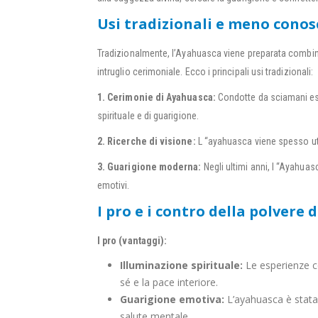
Usi tradizionali e meno conos
Tradizionalmente, l’Ayahuasca viene preparata combina
intruglio cerimoniale. Ecco i principali usi tradizionali:
1. Cerimonie di Ayahuasca:
Condotte da sciamani esp
spirituale e di guarigione.
2. Ricerche di visione:
L “ayahuasca viene spesso util
3. Guarigione moderna:
Negli ultimi anni, l “Ayahua
emotivi.
I pro e i contro della polvere
I pro (vantaggi):
Illuminazione spirituale:
Le esperienze co
sé e la pace interiore.
Guarigione emotiva:
L’ayahuasca è stata 
salute mentale.