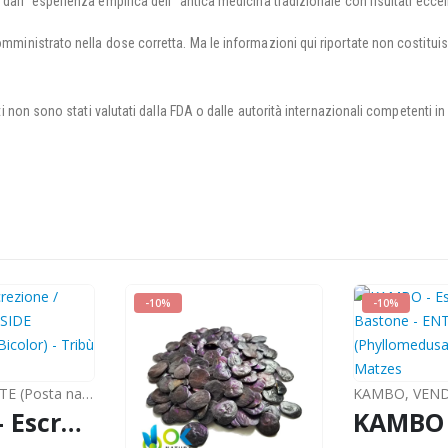
 dall “esperienza empirica dell” antica medicina tradizionale con risultati eccell
somministrato nella dose corretta. Ma le informazioni qui riportate non costit
nuti non sono stati valutati dalla FDA o dalle autorità internazionali competenti in
-10%
-10%
(Posta nazionale)
KAMBO
,
VENDITE
KAMBO - Escrezione / Bastone - ONE SIDE (Phyllomedusa Bicolor) - Tribù Matzes