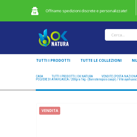
Offriamo spedizioni discrete e personalizzate!
TUTTI I PRODOTTI
TUTTE LE COLLEZIONI
NU
CASA
TUTTI I PRODOTTI | OK NATURA
VENDITE (POSTA NAZION
POLVERE DI AYAHUASCA / 200gr a 1kg - (Banisteriopsis caapi) / Vite ayahuasca
VENDITA