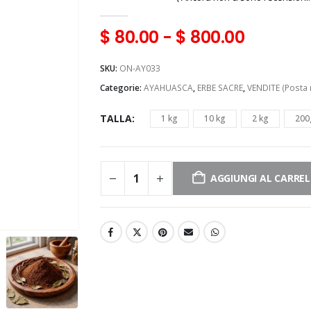
0
Di 5
$
80.00
-
$
800.00
SKU:
ON-AY033
Categorie:
AYAHUASCA
,
ERBE SACRE
,
VENDITE (Posta 
TALLA
1 kg
10 kg
2 kg
200
AGGIUNGI AL CARRE