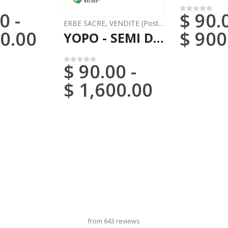
0
-
$
90.
0
su 5
a nazionale)
ERBE SACRE
,
VENDITE (Posta nazionale)
0.00
$
900
YOPO - SEMI DI VILCA / 200gr a 1kg - (Anadenanthera Peregrina) 100% Puro Naturale e Biologico
$
90.00
-
0
su 5
$
1,600.00
titolo del carosello
from 643 reviews