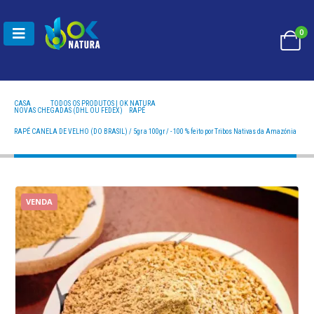
0
CASA
TODOS OS PRODUTOS | OK NATURA
NOVAS CHEGADAS (DHL OU FEDEX)
,
RAPÉ
RAPÉ CANELA DE VELHO (DO BRASIL) / 5GR A 100GR / - 100 % FEITO POR TRIBOS NATIVAS DA
AMAZÓNIA
RAPÉ CANELA DE VELHO (DO BRASIL) / 5gr a 100gr / - 100 % feito por Tribos Nativas da Amazónia
VENDA