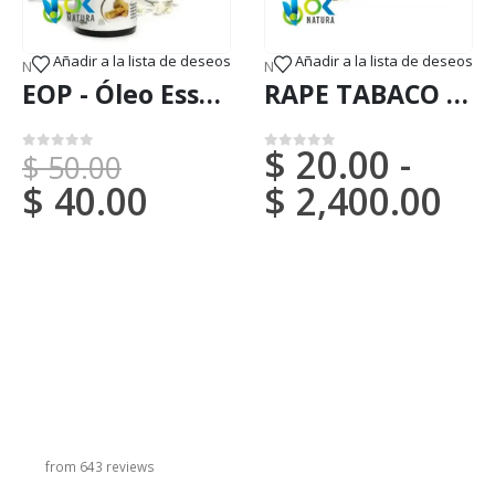
Añadir a la lista de deseos
Añadir a la lista de deseos
S (DHL ou FedEx)
NOVAS CHEGADAS (DHL ou FedEx)
,
ÓLEOS E ESSÊNCIAS
NOVAS CHEGADAS (DHL ou FedEx)
EOP - Óleo Essencial de PALO SANTO - (Bursera graveolens)
RAPE TABACO / 5gr a 100gr / - Base Rapé Genesis
$
20.00
-
$
50.00
0
em 5
0
em 5
$
40.00
$
2,400.00
título do carrossel
from 643 reviews