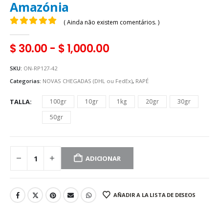
Amazónia
( Ainda não existem comentários. )
0
fora de 5
$
30.00
-
$
1,000.00
SKU:
ON-RP127-42
Categorias:
NOVAS CHEGADAS (DHL ou FedEx)
,
RAPÉ
TALLA
100gr
10gr
1kg
20gr
30gr
50gr
ADICIONAR
AÑADIR A LA LISTA DE DESEOS