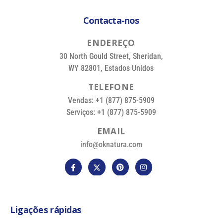
Contacta-nos
E
N
D
E
R
E
Ç
O
30 North Gould Street, Sheridan,
WY 82801, Estados Unidos
T
E
L
E
F
O
N
E
Vendas: +1 (877) 875-5909
Serviços: +1 (877) 875-5909
E
M
A
I
L
info@oknatura.com
Ligações rápidas