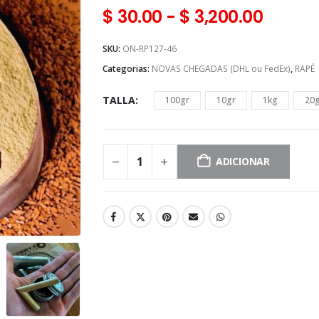
$
30.00
-
$
3,200.00
SKU:
ON-RP127-46
Categorias:
NOVAS CHEGADAS (DHL ou FedEx)
,
RAPÉ
TALLA
100gr
10gr
1kg
20
ADICIONAR