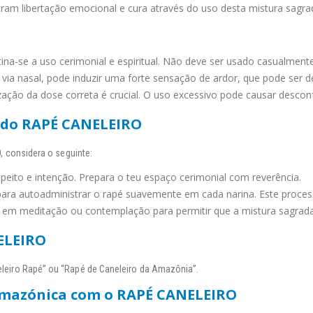
ram libertação emocional e cura através do uso desta mistura sagra
ina-se a uso cerimonial e espiritual. Não deve ser usado casualmente
ia nasal, pode induzir uma forte sensação de ardor, que pode ser de
ização da dose correta é crucial. O uso excessivo pode causar desconf
 do RAPÉ CANELEIRO
 considera o seguinte:
eito e intenção. Prepara o teu espaço cerimonial com reverência.
ara autoadministrar o rapé suavemente em cada narina. Este proces
e em meditação ou contemplação para permitir que a mistura sagrad
ELEIRO
iro Rapé” ou “Rapé de Caneleiro da Amazônia”.
 Amazónica com o RAPÉ CANELEIRO