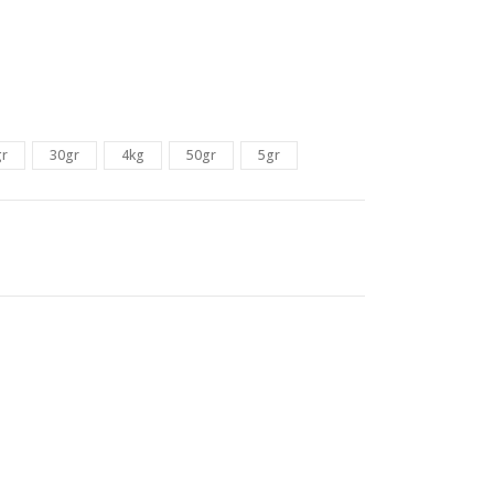
gr
30gr
4kg
50gr
5gr