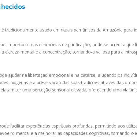
nhecidos
O
é tradicionalmente usado em rituais xamânicos da Amazónia para in
.
 importante nas cerimónias de purificação, onde se acredita que li
a clareza mental e a concentração, tornando-a valiosa para a intro
de ajudar na libertação emocional e na catarse, ajudando os indivídu
des indígenas e a preservação das suas tradições através da comp
 relatam ter uma perceção sensorial elevada, oferecendo uma via únic
ode facilitar experiências espirituais profundas, permitindo aos utili
evoeiro mental e a melhorar as capacidades cognitivas, tornando-o i