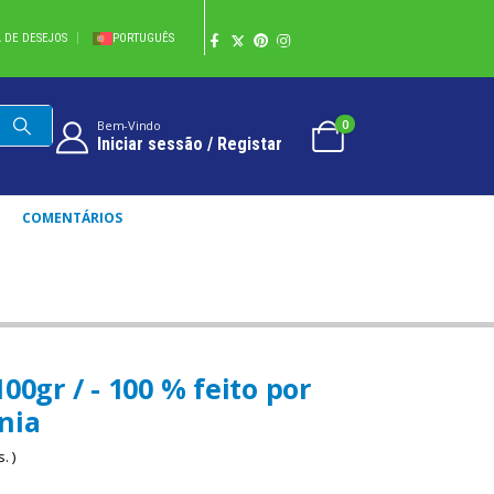
A DE DESEJOS
PORTUGUÊS
0
Bem-Vindo
Iniciar sessão / Registar
COMENTÁRIOS
AZÓNIA
00gr / - 100 % feito por
nia
. )