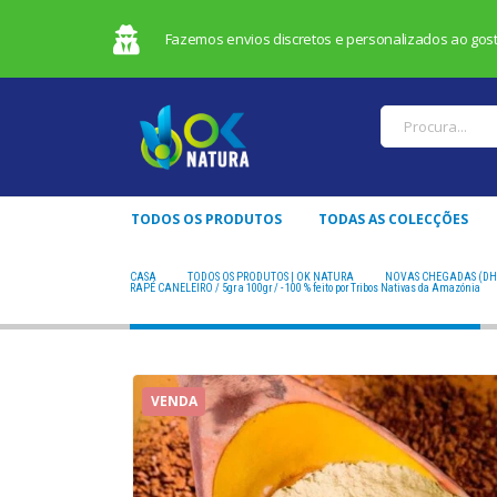
Fazemos envios discretos e personalizados ao gosto
TODOS OS PRODUTOS
TODAS AS COLECÇÕES
CASA
TODOS OS PRODUTOS | OK NATURA
NOVAS CHEGADAS (DH
RAPÉ CANELEIRO / 5gr a 100gr / - 100 % feito por Tribos Nativas da Amazónia
VENDA