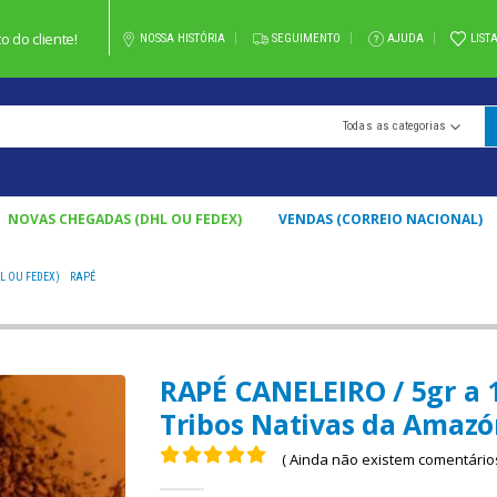
 do cliente!
NOSSA HISTÓRIA
SEGUIMENTO
AJUDA
LIST
Todas as categorias
NOVAS CHEGADAS (DHL OU FEDEX)
VENDAS (CORREIO NACIONAL)
L OU FEDEX)
,
RAPÉ
RAPÉ CANELEIRO / 5GR A 100GR / - 100 % FEITO POR TRIBOS NATIVAS DA AM
RAPÉ CANELEIRO / 5gr a 1
Tribos Nativas da Amazó
( Ainda não existem comentários
0
fora de 5