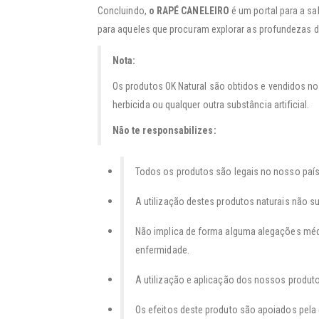
Concluindo,
o RAPÉ CANELEIRO
é um portal para a s
para aqueles que procuram explorar as profundezas da
Nota:
Os produtos OK Natural são obtidos e vendidos no
herbicida ou qualquer outra substância artificial.
Não te responsabilizes:
Todos os produtos são legais no nosso país d
A utilização destes produtos naturais não s
Não implica de forma alguma alegações médi
enfermidade.
A utilização e aplicação dos nossos produto
Os efeitos deste produto são apoiados pela 