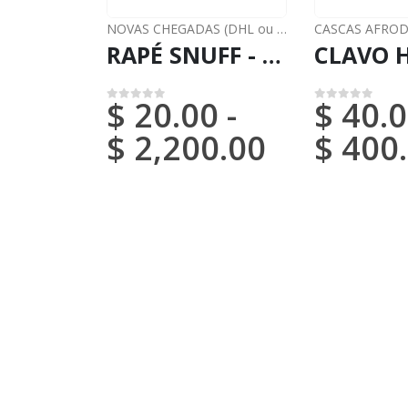
NOVAS CHEGADAS (DHL ou FedEx)
CASCAS AFROD
,
RAPÉ
RAPÉ SNUFF - AYAHUMA / 5gr a 100gr / - (Couroupita Guianensis) - Casca de Freixo Natural e Forte
$
20.00
-
$
40.0
0
em 5
0
em 5
$
2,200.00
$
400.