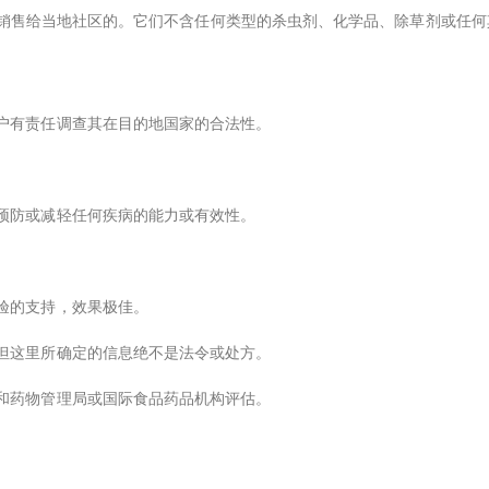
并销售给当地社区的。它们不含任何类型的杀虫剂、化学品、除草剂或任
户有责任调查其在目的地国家的合法性。
预防或减轻任何疾病的能力或有效性。
。
验的支持，效果极佳。
但这里所确定的信息绝不是法令或处方。
和药物管理局或国际食品药品机构评估。