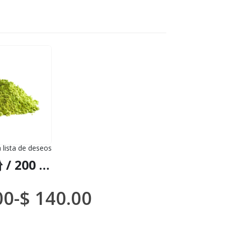
a lista de deseos
到货物（DHL 或联邦快递）
华卡普粉 / 200 克，2 公斤 - （Minquartia Guianensis） - 100%天然草本植物牛蒡粉
00
-
$
140.00