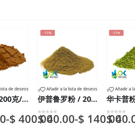
-11%
-11%
 lista de deseos
Añadir a la lista de deseos
Añadir a l
物（DHL 或联邦快递）
奇异的草药
,
新到货物（DHL 或联邦快递）
奇异的草药
,
新
丰胸粉 / 200克/1公斤 - （美登木）100%纯天然有机树皮
伊普鲁罗粉 / 200gr at 2kg - (Alchornea Castaneifolia) - 100%天然草本植物叶粉
0
-
$
400.00
$
40.00
-
$
140.00
$
40.
0
满分 5 分
0
满分 5 分