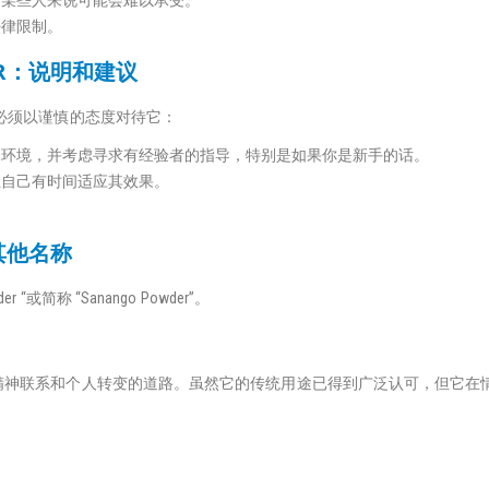
法律限制。
DER：说明和建议
来说，必须以谨慎的态度对待它：
的环境，并考虑寻求有经验者的指导，特别是如果你是新手的话。
让自己有时间适应其效果。
。
的其他名称
owder “或简称 “Sanango Powder”。
往整体健康、精神联系和个人转变的道路。虽然它的传统用途已得到广泛认可，但