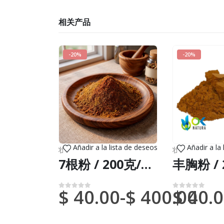
相关产品
-20%
-20%
Añadir a la lista de deseos
Añadir a la
壮阳树皮
,
新到货物（DHL 或联邦快递）
壮阳树皮
,
新到货
7根粉 / 200克/1公斤 - 100%纯天然有机树皮
$
40.00
-
$
400.00
$
40.0
0
满分 5 分
0
满分 5 分