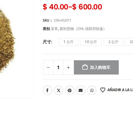
$
40.00
-
$
600.00
SKU：
ON-HS071
类别
圣草
,
新到货物（DHL 或联邦快递）
尺寸
1 公斤
10 公斤
2 公斤
2
加入购物车
AÑADIR A LA L