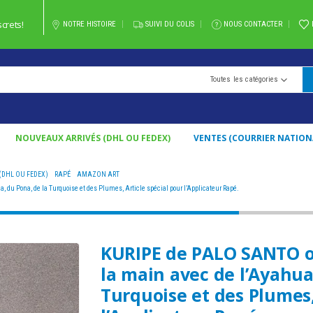
crets!
NOTRE HISTOIRE
SUIVI DU COLIS
NOUS CONTACTER
Toutes les catégories
NOUVEAUX ARRIVÉS (DHL OU FEDEX)
VENTES (COURRIER NATION
(DHL OU FEDEX)
,
RAPÉ
,
AMAZON ART
AHUASCA, DU PONA, DE LA TURQUOISE ET DES PLUMES, ARTICLE SPÉCIAL POUR L’APPLICATEUR RAPÉ.
du Pona, de la Turquoise et des Plumes, Article spécial pour l’Applicateur Rapé.
KURIPE de PALO SANTO o
la main avec de l’Ayahua
Turquoise et des Plumes,