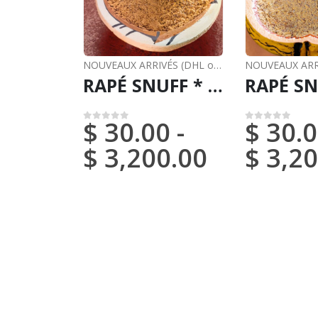
NOUVEAUX ARRIVÉS (DHL ou FedEx)
,
RAPÉ
RAPÉ SNUFF * UÑA DE GATO (DU BRÉSIL) / 5gr à 100gr / - 100 % made by Natives Amazon Tribes
$
30.00
-
$
30.0
0
sur 5
0
sur 5
$
3,200.00
$
3,20