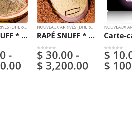
NOUVEAUX ARRIVÉS (DHL ou FedEx)
,
RAPÉ
NOUVEAUX ARRIVÉS (DHL ou FedEx)
,
RAPÉ
RAPÉ SNUFF * NUNU (DU BRÉSIL) / 5gr à 100gr / - 100 % fabriqué par les Tribus Natives d'Amazonie
RAPÉ SNUFF * MANJERICAO (DU BRÉSIL) / 5gr à 100gr / - 100 % fabriqué par les Tribus Natives d'Amazonie
0
-
$
30.00
-
$
10.
0
sur 5
0
sur 5
0.00
$
3,200.00
$
100