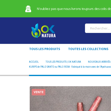
N'oubliez pas que nous livrons toujours des colis dis
TOUS LES PRODUITS
TOUTES LES COLLECTIONS
ACCUEIL
TOUS LES PRODUITS | OK NATURA
NOUVEAUX ARRIVÉS 
KURIPE DE PALO SANTO OU PALO ROSA - FABRIQUÉ À LA MAIN AVEC DE L’AY
KURIPE de PALO SANTO ou PALO ROSA - Fabriqué à la main avec de l’Ayahuasca, 
VENTE