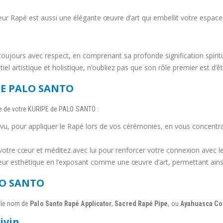
eur Rapé est aussi une élégante œuvre d’art qui embellit votre espace
toujours avec respect, en comprenant sa profonde signification spirit
tiel artistique et holistique, n’oubliez pas que son rôle premier est d’
PE PALO SANTO
le de votre KURIPE de PALO SANTO :
u, pour appliquer le Rapé lors de vos cérémonies, en vous concentrant 
otre cœur et méditez avec lui pour renforcer votre connexion avec le
eur esthétique en l’exposant comme une œuvre d’art, permettant ains
LO SANTO
 le nom de
Palo Santo Rapé Applicator
,
Sacred Rapé Pipe
, ou
Ayahuasca Co
ivin