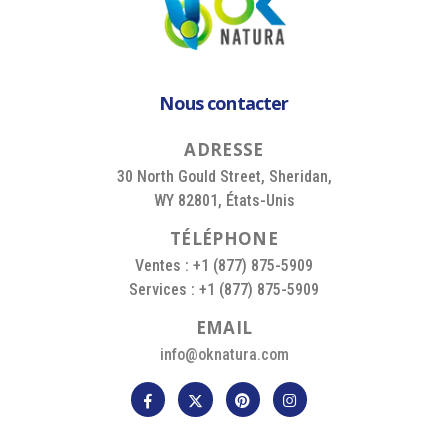
Nous contacter
A
D
R
E
S
S
E
30 North Gould Street, Sheridan,
WY 82801, États-Unis
T
É
L
É
P
H
O
N
E
Ventes : +1 (877) 875-5909
Services : +1 (877) 875-5909
E
M
A
I
L
info@oknatura.com