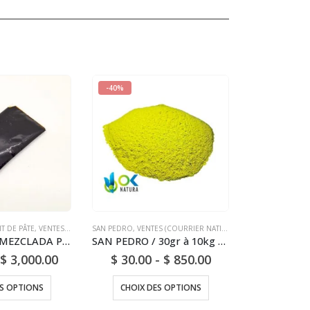
-40%
IT DE PÂTE
,
VENTES (COURRIER NATIONAL)
SAN PEDRO
,
VENTES (COURRIER NATIONAL)
AYAHUASCA MEZCLADA PÂTE / 10gr à 1kg - [Ayahuasca + Chacruna +/- Chaliponga] / Vigne Ayahuasca - Yage - 100% Pure
SAN PEDRO / 30gr à 10kg / - (Trichocereus / Echinopsis pachanoi) Huachuma - Captus Poudre
$
3,000.00
$
30.00
-
$
850.00
ES OPTIONS
CHOIX DES OPTIONS