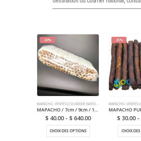
destination du courrier national, consult
-20%
-25%
MAPACHO
,
VENTES (COURRIER NATIONAL)
MAPACHO
,
VENTES (C
MAPACHO / 7cm / 9cm / 12cm (Nicotiana Rústica) Naturel et frais d’Amazonie - Sans produits chimiques artificiels
$
40.00
-
$
640.00
$
30.00
-
CHOIX DES OPTIONS
CHOIX DES