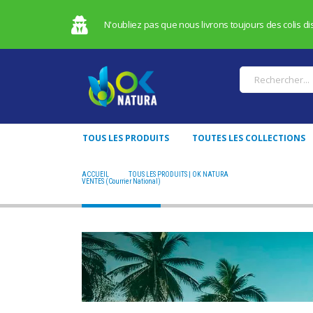
N'oubliez pas que nous livrons toujours des colis dis
TOUS LES PRODUITS
TOUTES LES COLLECTIONS
ACCUEIL
TOUS LES PRODUITS | OK NATURA
VENTES (COURRIER N
VENTES (Courrier National)