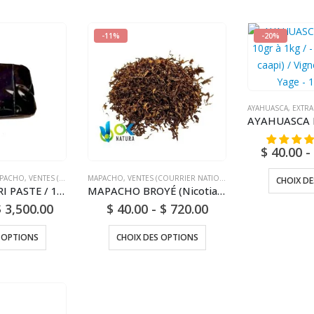
-11%
-20%
AYAHUASCA
,
EXTRA
$
40.00
-
PACHO
,
VENTES (COURRIER NATIONAL)
MAPACHO
,
VENTES (COURRIER NATIONAL)
CHOIX D
AMBIL - AMPIRI PASTE / 10gr à 1kg - (Extrait de Mapacho) - 100% Pure Pâte d’Extrait Forte
MAPACHO BROYÉ (Nicotiana Rústica) Naturel et frais de l’Amazonie
$
3,500.00
$
40.00
-
$
720.00
 OPTIONS
CHOIX DES OPTIONS