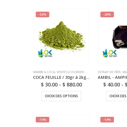
-33%
-20%
MAMBE & COCA
,
VENTES (COURRIER NATIONAL)
EXTRAIT DE PÂTE
,
MA
COCA FEUILLE / 30gr à 2kg / - (Erythroxylum coca) Poudre - Thé Coca
$
30.00
-
$
880.00
$
40.00
-
CHOIX DES OPTIONS
CHOIX DES
-14%
-14%