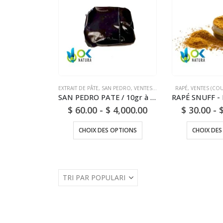
EXTRAIT DE PÂTE
,
SAN PEDRO
,
VENTES (COURRIER NATIONAL)
RAPÉ
,
VENTES (COU
SAN PEDRO PATE / 10gr à 1kg / - (Trichocereus / Echinopsis pachanoi) - Extrait en pâte 100% pur
$
60.00
-
$
4,000.00
$
30.00
-
CHOIX DES OPTIONS
CHOIX DES