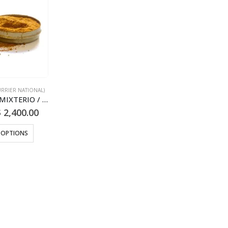
RRIER NATIONAL)
RAPÉ SNUFF - MIXTERIO / 5gr à 100gr / - (Ayahuasca + Chacruna + Huambisa + Mapacho + San Pedro)
$
2,400.00
 OPTIONS