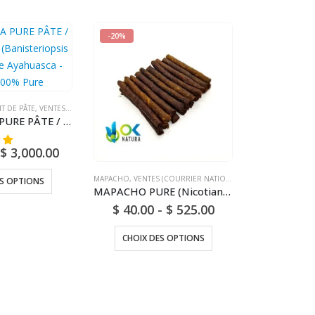
-20%
IT DE PÂTE
,
VENTES (COURRIER NATIONAL)
AYAHUASCA PURE PÂTE / 10gr à 1kg / - (Banisteriopsis caapi) / Vigne Ayahuasca - Yage - 100% Pure
$
3,000.00
MAPACHO
,
VENTES (COURRIER NATIONAL)
ES OPTIONS
MAPACHO PURE (Nicotiana Rustic) Menthe - Vanille - Cacao - Orteil - Miel - Différents arômes
$
40.00
-
$
525.00
CHOIX DES OPTIONS