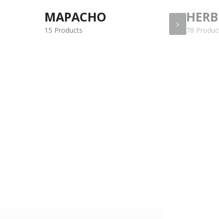
HERBES EXOTIQUES
SUPE
78 Products
17 Produc