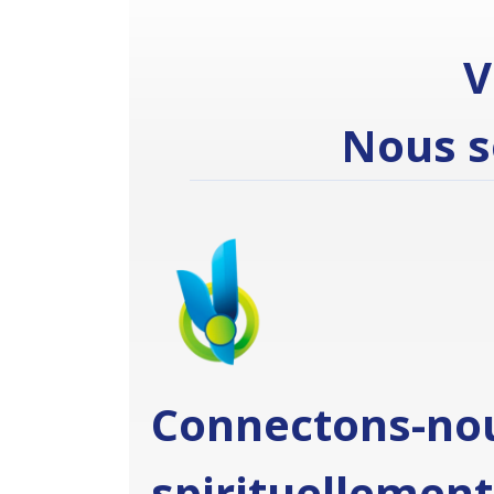
V
Nous s
Connectons-no
spirituellement