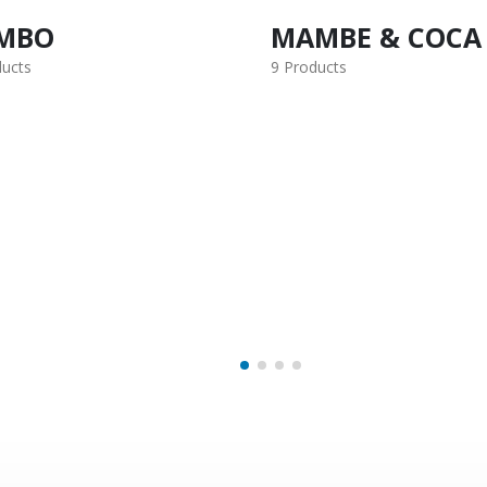
MBE & COCA
MAPACHO
ducts
15 Products