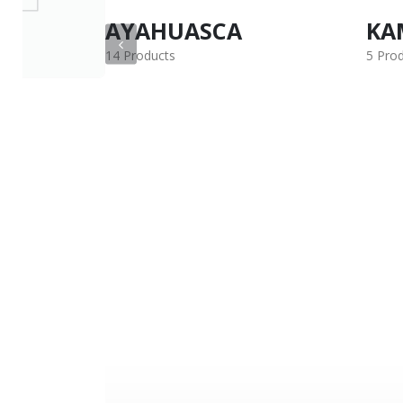
KAMBO
MA
5 Products
9 Pro