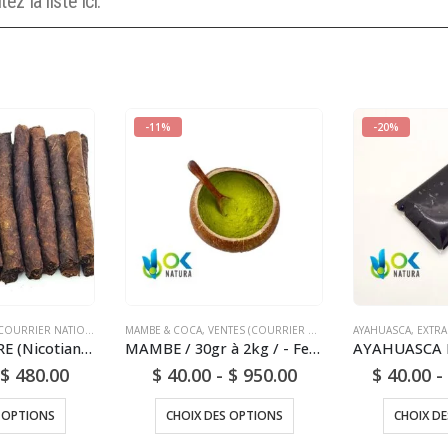
ez la liste ici.
-11%
-20%
OURRIER NATIONAL)
MAMBE & COCA
,
VENTES (COURRIER NATIONAL)
AYAHUASCA
,
EXTRA
MAPACHO PURE (Nicotiana Rustic) - Sans produits chimiques artificiels - Naturel et frais
MAMBE / 30gr à 2kg / - Feuille de Coca + Cendre de Cetico
$
480.00
$
40.00
-
$
950.00
$
40.00
-
 OPTIONS
CHOIX DES OPTIONS
CHOIX D