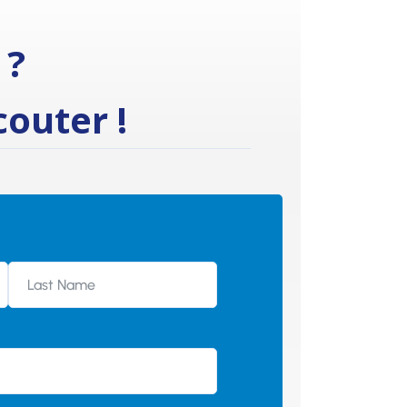
 ?
outer !