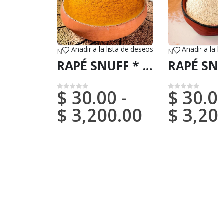
Añadir a la lista de deseos
Añadir a la
NOUVEAUX ARRIVÉS (DHL ou FedEx)
NOUVEAUX ARRIVÉS (DHL ou FedEx)
,
RAPÉ
RAPÉ SNUFF * ROSA BRANCA (DU BRÉSIL) / 5gr à 100gr / - 100 % fabriqué par des Tribus Natives d'Amazonie
$
30.00
-
$
30.0
0
sur 5
0
sur 5
$
3,200.00
$
3,20