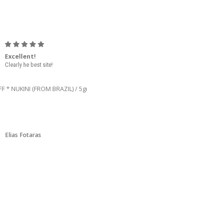
Excellent!
Happy
Clearly he best site!
After 6 weeks, finally i
received the order. I am very
happy, cause it helps me
great with my exercised
induced asthma.
Elias Fotaras
Mr Westen