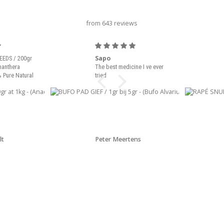
titre du carrousel
from 643 reviews
Sapo
EEDS / 200gr
nanthera
The best medicine I ve ever
 Pure Natural
tried
lt
Peter Meertens