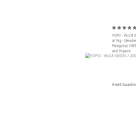
YOPO - VILCA S
at 1kg - (Anade
Peregrina) 100%
and Organic
Kjetil Gaasho