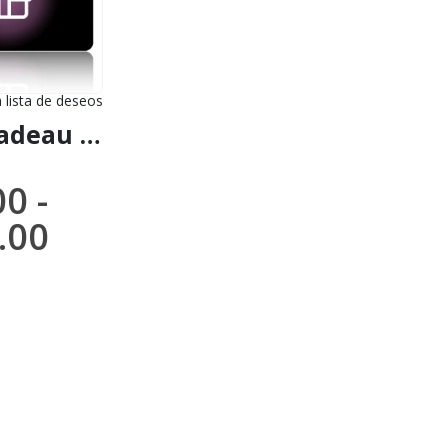
a lista de deseos
,
VENTES (Courrier National)
Carte-cadeau : Le cadeau idéal pour toutes les occasions
00
-
.00