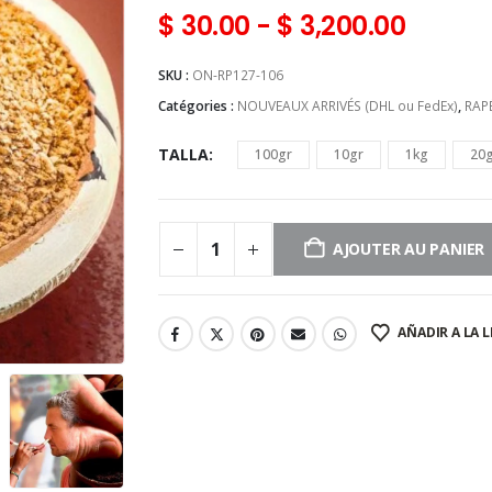
$
30.00
-
$
3,200.00
SKU :
ON-RP127-106
Catégories :
NOUVEAUX ARRIVÉS (DHL ou FedEx)
,
RAP
TALLA
100gr
10gr
1kg
20
AJOUTER AU PANIER
AÑADIR A LA L