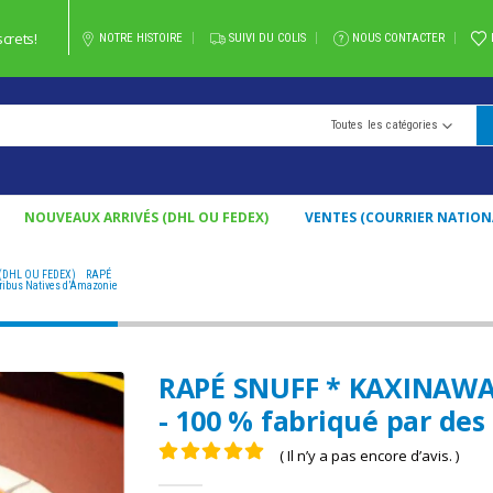
crets!
NOTRE HISTOIRE
SUIVI DU COLIS
NOUS CONTACTER
Toutes les catégories
NOUVEAUX ARRIVÉS (DHL OU FEDEX)
VENTES (COURRIER NATION
(DHL OU FEDEX)
,
RAPÉ
RAPÉ SNUFF * KAXINAWA (DU BRÉSIL) / 5GR À 100GR / - 100 % FABRIQUÉ 
Tribus Natives d’Amazonie
RAPÉ SNUFF * KAXINAWA (
- 100 % fabriqué par des
( Il n’y a pas encore d’avis. )
0
Sur 5