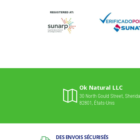
Ok Natural LLC
30 North Gould Street, Sherid
82801, États-Unis
DES ENVOIS SÉCURISÉS