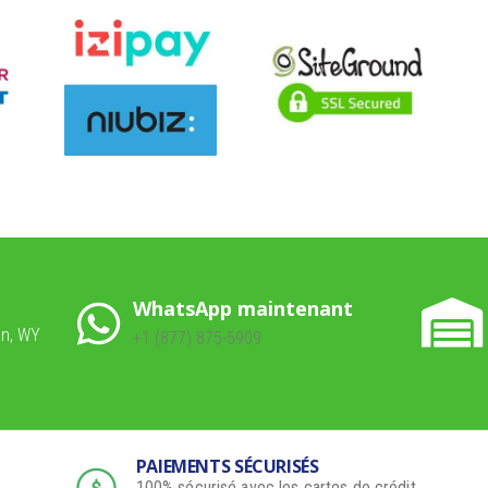
WhatsApp maintenant
an, WY
+1 (877) 875-5909
PAIEMENTS SÉCURISÉS
100% sécurisé avec les cartes de crédit