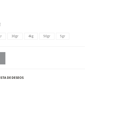
É
gr
30gr
4kg
50gr
5gr
ISTA DE DESEOS