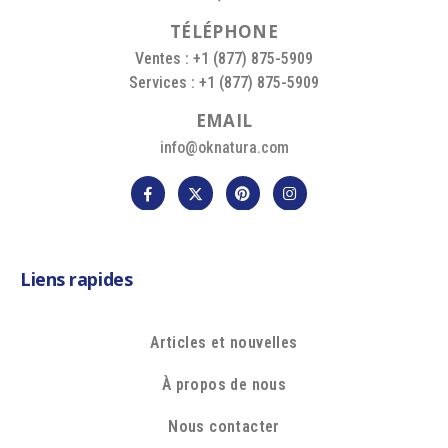
T
É
L
É
P
H
O
N
E
Ventes : +1 (877) 875-5909
Services : +1 (877) 875-5909
E
M
A
I
L
info@oknatura.com
Liens rapides
Articles et nouvelles
À propos de nous
Nous contacter