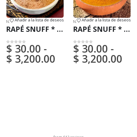
Añadir a la lista de deseos
Añadir a la lista de deseos
,
VENTES (Courrier National)
NOUVEAUX ARRIVÉS (DHL ou FedEx)
,
RAPÉ
NOUVEAUX ARRIVÉS (DHL ou FedEx)
RAPÉ SNUFF * PARICA (DU BRÉSIL) / 5gr à 100gr / - 100 % fabriqué par les Tribus Natives d'Amazonie
RAPÉ SNUFF * ROSA BRANCA (DU BRÉSIL) / 5gr à 100gr / - 100 % fabriqué par des Tribus Natives d'Amazonie
$
30.00
-
$
30.00
-
0
sur 5
0
sur 5
$
3,200.00
$
3,200.00
titre du carrousel