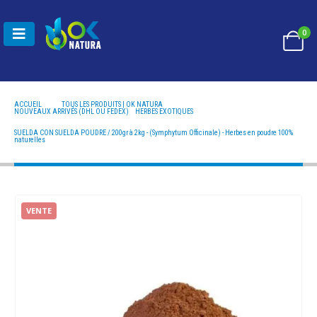
0
ACCUEIL
TOUS LES PRODUITS | OK NATURA
NOUVEAUX ARRIVÉS (DHL OU FEDEX)
,
HERBES EXOTIQUES
SUELDA CON SUELDA POUDRE / 200GR À 2KG - (SYMPHYTUM OFFICINALE) - HERBES EN POUDRE
100% NATURELLES
SUELDA CON SUELDA POUDRE / 200gr à 2kg - (Symphytum Officinale) - Herbes en poudre 100%
naturelles
VENTE