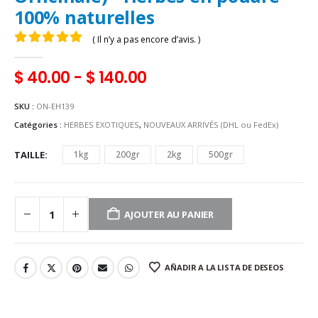
100% naturelles
( Il n’y a pas encore d’avis. )
0
Sur 5
$
40.00
-
$
140.00
SKU :
ON-EH139
Catégories :
HERBES EXOTIQUES
,
NOUVEAUX ARRIVÉS (DHL ou FedEx)
TAILLE
1kg
200gr
2kg
500gr
AJOUTER AU PANIER
AÑADIR A LA LISTA DE DESEOS