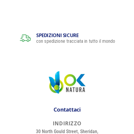
SPEDIZIONI SICURE
con spedizione tracciata in tutto il mondo
Contattaci
I
N
D
I
R
I
Z
Z
O
30 North Gould Street, Sheridan,