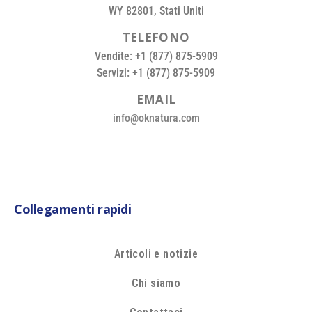
WY 82801, Stati Uniti
T
E
L
E
F
O
N
O
Vendite: +1 (877) 875-5909
Servizi: +1 (877) 875-5909
E
M
A
I
L
info@oknatura.com
Collegamenti rapidi
Articoli e notizie
Chi siamo