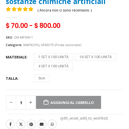
sostanze chimiche artificiali
( Ancora non ci sono recensioni. )
0
Di 5
$
70.00
-
$
800.00
SKU:
ON-MP099-1
Categorie:
MAPACHO
,
VENDITE (Posta nazionale)
MATERIALE
1 SET X 100 UNITÀ
16 SET X 100 UNITÀ
4 SET X 100 UNITÀ
TALLA
9cm
AGGIUNGI AL CARRELLO
[yith_wcwl_add_to_wishlist]