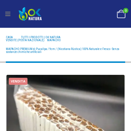
0
CASA
TUTTI I PRODOTTI | OK NATURA
VENDITE (POSTA NAZIONALE)
,
MAPACHO
MAPACHO PREMIUM DI PUCALLPA / 9CM / (NICOTIANA RÚSTICA) 100% NATURALE E FRESCO -
SENZA SOSTANZE CHIMICHE ARTIFICIALI
MAPACHO PREMIUM di Pucallpa / 9cm / (Nicotiana Rústica) 100% Naturale e Fresco - Senza
sostanze chimiche artificiali
VENDITA