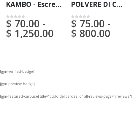
KAMBO - Escrezione / Bastone - ONE SIDE (Phyllomedusa Bicolor) - Tribù Matzes
POLVERE DI CHACRUNA / 200gr a 1kg - (Psychotria viridis) - 100% puramente naturale e biologica
$
70.00
-
$
75.00
-
0
su 5
0
su 5
$
1,250.00
$
800.00
[jgm-verified-badge]
[jgm-preview-badge]
[jgm-featured-carousel title="titolo del carosello" all-reviews-page="/reviews"]