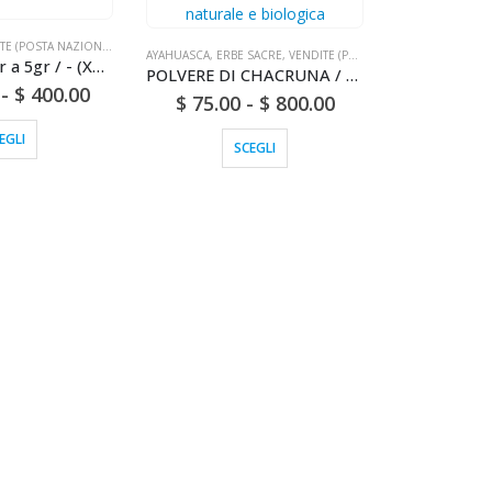
E (POSTA NAZIONALE)
AYAHUASCA
,
ERBE SACRE
,
VENDITE (POSTA NAZIONALE)
CHANGA / 1gr a 5gr / - (Xhanga o Xanga) - 100% pura DMT naturale
POLVERE DI CHACRUNA / 200gr a 1kg - (Psychotria viridis) - 100% puramente naturale e biologica
-
$
400.00
$
75.00
-
$
800.00
EGLI
SCEGLI