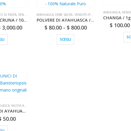
AYAHUASCA
,
VENDIT
TO DI PASTA
,
VENDITE (POSTA NAZIONALE)
AYAHUASCA
,
ERBE SACRE
,
VENDITE (POSTA NAZIONALE)
PASTA DI CHACRUNA / 10gr a 1kg / - (Psychotria viridis) Estratto in pasta puro al 100%.
POLVERE DI AYAHUASCA / 200gr a 1kg - (Banisteriopsis caapi) / Vite ayahuasca - Yage - 100% Naturale Puro
$
100.00
$
3,000.00
$
80.00
-
$
800.00
SC
GLI
SCEGLI
HUASCA
,
NUOVI ARRIVI (DHL O FEDEX)
SLIDES UNICI DI AYAHUASCA - (Banisteriopsis caapi) - Fatti a mano originali
$
50.00
GLI