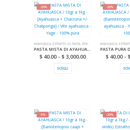
-20%
-20%
AYAHUASCA
,
ESTRATTO DI PASTA
,
VENDITE (POSTA NAZIONALE)
AYAHUASCA
,
ESTRAT
PASTA MISTA DI AYAHUASCA / 10gr a 1kg - [Ayahuasca + Chacruna +/- Chaliponga] / Vite ayahuasca - Yage - 100% pura
$
40.00
-
$
3,000.00
$
40.00
-
SCEGLI
SCE
-5%
-20%