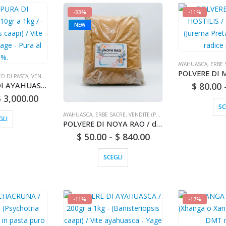
-33%
-11%
NEW
AYAHUASCA
,
ERBE 
TO DI PASTA
,
VENDITE (POSTA NAZIONALE)
PASTA PURA DI AYAHUASCA / 10gr a 1kg / - (Banisteriopsis caapi) / Vite ayahuasca - Yage - Pura al 100%.
$
80.00
$
3,000.00
SC
AYAHUASCA
,
ERBE SACRE
,
VENDITE (POSTA NAZIONALE)
GLI
POLVERE DI NOYA RAO / da 200 g a 1 kg - (Buchenavia Amazonia) CORTECCIA 100% pura, naturale e biologica
$
50.00
-
$
840.00
SCEGLI
-11%
-17%