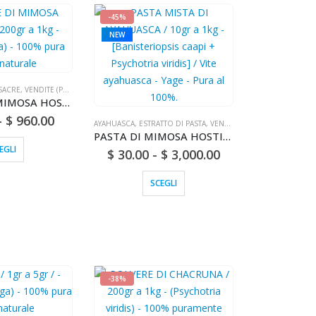
-45%
NEW
SACRE
,
VENDITE (POSTA NAZIONALE)
POLVERE DI MIMOSA HOSTILIS / 200gr a 1kg - (Jurema Preta) - 100% pura radice naturale
-
$
960.00
AYAHUASCA
,
ESTRATTO DI PASTA
,
VENDITE (POSTA NAZIONALE)
PASTA DI MIMOSA HOSTILIS / 10 g in confezione da 1 kg - [Jurema Preta] - Radice naturale pura al 100%
EGLI
$
30.00
-
$
3,000.00
SCEGLI
-38%