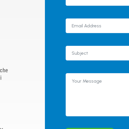
 che
i