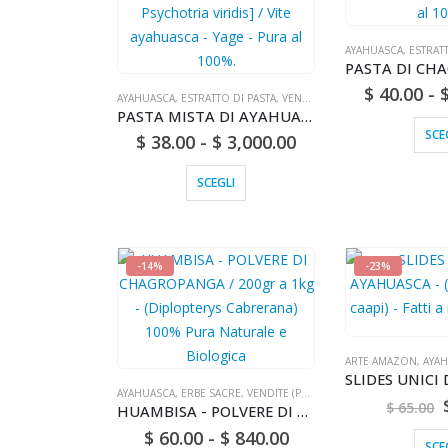
AYAHUASCA
,
ESTRAT
$
40.00
-
AYAHUASCA
,
ESTRATTO DI PASTA
,
VENDITE (POSTA NAZIONALE)
PASTA MISTA DI AYAHUASCA / 10gr a 1kg - [Banisteriopsis caapi + Psychotria viridis] / Vite ayahuasca - Yage - Pura al 100%.
SCE
$
38.00
-
$
3,000.00
SCEGLI
-14%
-23%
ARTE AMAZON
,
AYA
AYAHUASCA
,
ERBE SACRE
,
VENDITE (POSTA NAZIONALE)
$
65.00
HUAMBISA - POLVERE DI CHAGROPANGA / 200gr a 1kg - (Diplopterys Cabrerana) 100% Pura Naturale e Biologica
$
60.00
-
$
840.00
SCE