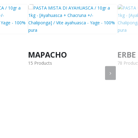
MAPACHO
ERBE
15 Products
78 Produc