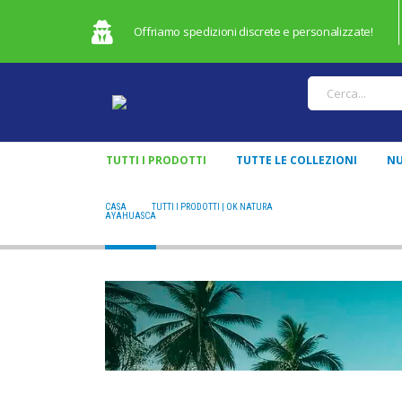
Offriamo spedizioni discrete e personalizzate!
TUTTI I PRODOTTI
TUTTE LE COLLEZIONI
NU
CASA
TUTTI I PRODOTTI | OK NATURA
AYAHUASCA
AYAHUASCA