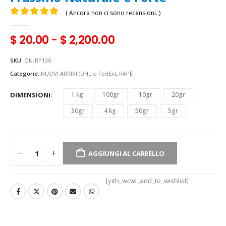
( Ancora non ci sono recensioni. )
0
Di 5
$
20.00
-
$
2,200.00
SKU:
ON-RP130
Categorie:
NUOVI ARRIVI (DHL o FedEx)
,
RAPÉ
DIMENSIONI
1 kg
100gr
10gr
20gr
30gr
4 kg
50gr
5gr
AGGIUNGI AL CARRELLO
[yith_wcwl_add_to_wishlist]