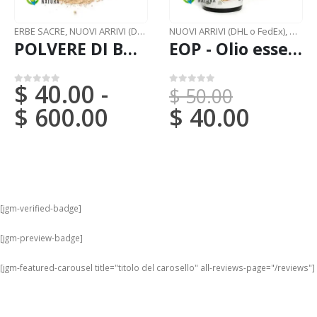
ERBE SACRE
,
NUOVI ARRIVI (DHL o FedEx)
NUOVI ARRIVI (DHL o FedEx)
,
OLI E
POLVERE DI BOBINSANA / 200gr a 1kg - (Calliandra Angustifolia) 100% pura, naturale e biologica.
EOP - Olio essenziale di PALO SANTO - (Bursera graveolens)
$
40.00
-
$
50.00
0
su 5
0
su 5
$
600.00
$
40.00
[jgm-verified-badge]
[jgm-preview-badge]
[jgm-featured-carousel title="titolo del carosello" all-reviews-page="/reviews"]