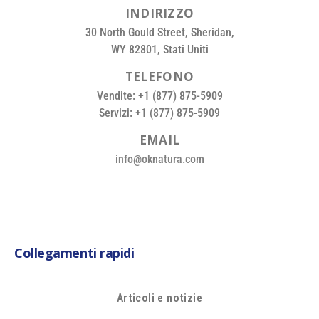
I
N
D
I
R
I
Z
Z
O
30 North Gould Street, Sheridan,
WY 82801, Stati Uniti
T
E
L
E
F
O
N
O
Vendite: +1 (877) 875-5909
Servizi: +1 (877) 875-5909
E
M
A
I
L
info@oknatura.com
Collegamenti rapidi
Articoli e notizie