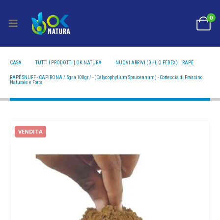
0
CASA
TUTTI I PRODOTTI | OK NATURA
NUOVI ARRIVI (DHL O FEDEX)
,
RAPÉ
RAPÉ SNUFF - CAPIRONA / 5GR A 100GR / - (CALYCOPHYLLUM SPRUCEANUM) - CORTECCIA DI
FRASSINO NATURALE E FORTE
RAPÉ SNUFF - CAPIRONA / 5gr a 100gr / - (Calycophyllum Spruceanum) - Corteccia di Frassino
Naturale e Forte
VENDITA