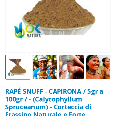
RAPÉ SNUFF - CAPIRONA / 5gr a
100gr / - (Calycophyllum
Spruceanum) - Corteccia di
Frassino Naturale e Forte