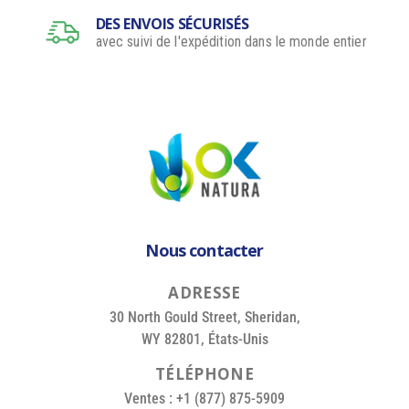
DES ENVOIS SÉCURISÉS
avec suivi de l'expédition dans le monde entier
Nous contacter
A
D
R
E
S
S
E
30 North Gould Street, Sheridan,
WY 82801, États-Unis
T
É
L
É
P
H
O
N
E
Ventes : +1 (877) 875-5909