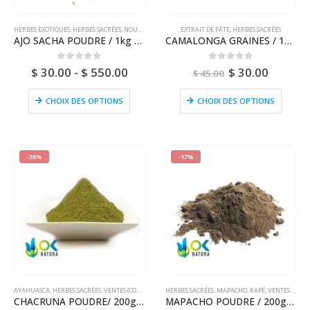
HERBES EXOTIQUES
,
HERBES SACRÉES
,
NOUVEAUX ARRIVÉS (DHL OU FEDEX)
EXTRAIT DE PÂTE
,
HERBES SACRÉES
AJO SACHA POUDRE / 1kg - (Mansoa alliacea) - 100% Pure Naturelle et Biologique
CAMALONGA GRAINES / 12 Unit | Female or Male | (Thevetia Peruviana) 100% Pure Natural
0
sur 5
0
sur 5
$
30.00
-
$
550.00
$
30.00
$
45.00
CHOIX DES OPTIONS
CHOIX DES OPTIONS
-38%
-17%
AYAHUASCA
,
HERBES SACRÉES
,
VENTES (COURRIER NATIONAL)
HERBES SACRÉES
,
MAPACHO
,
RAPÉ
,
VENTES (COURRIER NATIONAL)
CHACRUNA POUDRE/ 200gr à 1kg - (Psychotria viridis) - 100% Pure Naturelle et Biologique
MAPACHO POUDRE / 200gr à 1kg - (Nicotiana Rustica) Feuille broyée pour base de Rapé