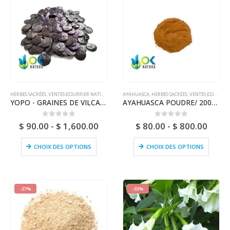
HERBES SACRÉES
,
VENTES (COURRIER NATIONAL)
AYAHUASCA
,
HERBES SACRÉES
,
VENTES (COURRIER NATIONAL)
YOPO - GRAINES DE VILCA / 200gr à 1kg - (Anadenanthera Peregrina) 100% Pure Naturelle et Biologique
AYAHUASCA POUDRE/ 200gr à 1kg - (Banisteriopsis caapi) / Vigne Ayahuasca - Yage - 100% Pure Naturelle
0
sur 5
0
sur 5
$
90.00
-
$
1,600.00
$
80.00
-
$
800.00
CHOIX DES OPTIONS
CHOIX DES OPTIONS
-27%
-33%