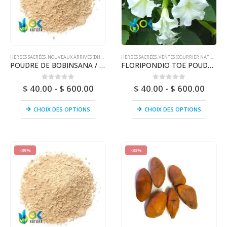
HERBES SACRÉES
,
NOUVEAUX ARRIVÉS (DHL OU FEDEX)
HERBES SACRÉES
,
VENTES (COURRIER NATIONAL)
POUDRE DE BOBINSANA / 200gr à 1kg - (Calliandra Angustifolia) 100% Pure Naturelle et Biologique FEUILLES et
FLORIPONDIO TOE POUDRE / 200gr à 1kg - (Brugmansia Suaveolens) 100% Pure Natural and Organic LEAF
0
sur 5
0
sur 5
$
40.00
-
$
600.00
$
40.00
-
$
600.00
CHOIX DES OPTIONS
CHOIX DES OPTIONS
-39%
-33%