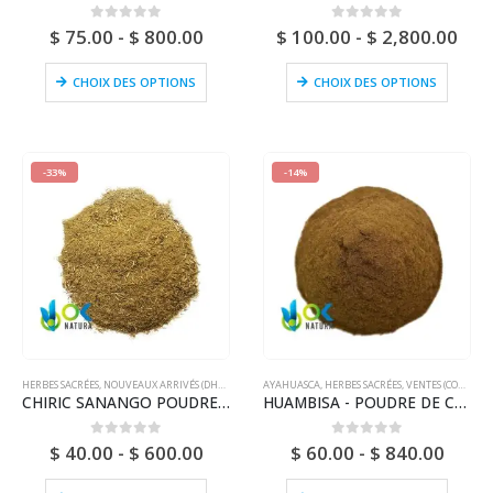
0
sur 5
0
sur 5
$
75.00
-
$
800.00
$
100.00
-
$
2,800.00
CHOIX DES OPTIONS
CHOIX DES OPTIONS
-33%
-14%
HERBES SACRÉES
,
NOUVEAUX ARRIVÉS (DHL OU FEDEX)
AYAHUASCA
,
HERBES SACRÉES
,
VENTES (COURRIER NATIONAL)
CHIRIC SANANGO POUDRE / 200gr à 1kg - (Brunfelsia Grandiflora) 100% Pure Naturelle et Bio BARK
HUAMBISA - POUDRE DE CHAGROPANGA / 200gr à 1kg - (Diplopterys Cabrerana) 100% Pure Naturelle et Biologique
0
sur 5
0
sur 5
$
40.00
-
$
600.00
$
60.00
-
$
840.00