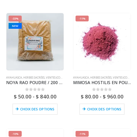
-33%
-11%
NEW
AYAHUASCA
,
HERBES SACRÉES
,
VENTES (COURRIER NATIONAL)
AYAHUASCA
,
HERBES SACRÉES
,
VENTES (COURRIER NATIONAL)
NOYA RAO POUDRE / 200 g à 1 kg - (Buchenavia Amazonia) ÉCORCE 100 % pure, naturelle et biologique
MIMOSA HOSTILIS EN POUDRE / 200gr à 1kg - (Jurema Preta) - 100% Pure Natural Root
0
sur 5
0
sur 5
$
50.00
-
$
840.00
$
80.00
-
$
960.00
CHOIX DES OPTIONS
CHOIX DES OPTIONS
-10%
-11%