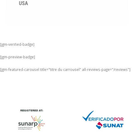
USA
[jgm-verified-badge]
[jgm-preview-badge]
[jgm-featured-carousel title="titre du carrousel" all-reviews-page="/reviews"]