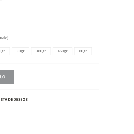
nale)
0gr
30gr
360gr
480gr
60gr
LLO
ISTA DE DESEOS