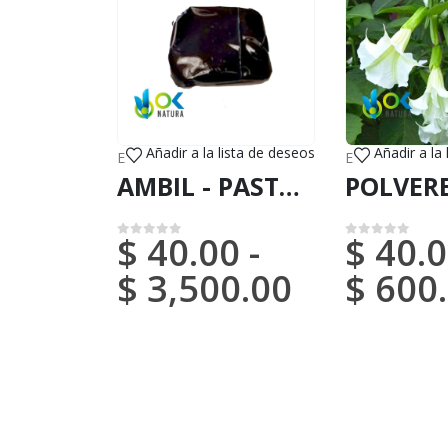
Añadir a la lista de deseos
Añadir a la
ESTRATTO DI PASTA
,
MAPACHO
,
VENDITE (Posta 
ERBE SACRE
,
V
AMBIL - PASTA DI AMPIRI / 10gr a 1kg - (Estratto di Mapacho) - Estratto in pasta 100% puro e forte
$
40.00
-
$
40.0
0
su 5
0
su 5
$
3,500.00
$
600.