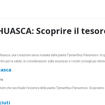
UASCA: Scoprire il tesor
uasca, una creazione unica ricavata dalla pianta Tynnanthus Panurensis. In qu
fici per la salute, le considerazioni sulla sicurezza e i nostri consigli per ott
uasca
ura
nere che racchiude l’essenza della pianta Tynnanthus Panurensis. Scopriamo i 
ciuti