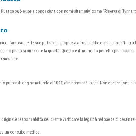
o Huasca può essere conosciuta con nomi alternativi come “Riserva di Tynnanthu
sto
co, famoso per le sue potenziali proprietà afrodisiache e per i suoi effetti ad
impegno per la sicurezza e la qualità. Questo è il momento perfetto per scoprir
i benessere.
stato puro e di origine naturale al 100% alle comunità locali. Non contengono al
 origine; è responsabilità del cliente verificare la legalità nel paese di destinaz
isce un consulto medico.