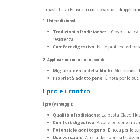
La pasta Clavo Huasca ha una ricca storia di applicazi
1. Usi tradizionali:
Tradizioni afrodisiache:
Il Clavo Huasca è
resistenza.
Comfort digestivo:
Nelle pratiche erborist
2. Applicazioni meno conosciute:
Miglioramento della libido:
Alcuni indivi
Proprietà adattogene:
È nota per le sue 
I pro e i contro
I pro (vantaggi):
Qualità afrodisiache:
La pasta Clavo Huas
Comfort digestivo:
Alcune persone trovano
Potenziale adattogeno:
È nota per le su
Uso versatile:
Al di là dei suoi usi tradizion