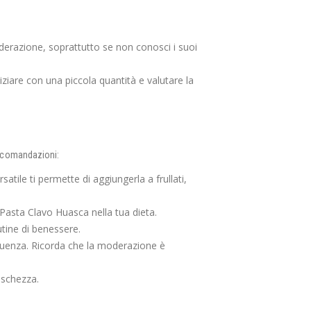
erazione, soprattutto se non conosci i suoi
iziare con una piccola quantità e valutare la
accomandazioni:
tile ti permette di aggiungerla a frullati,
Pasta Clavo Huasca nella tua dieta.
utine di benessere.
guenza. Ricorda che la moderazione è
eschezza.