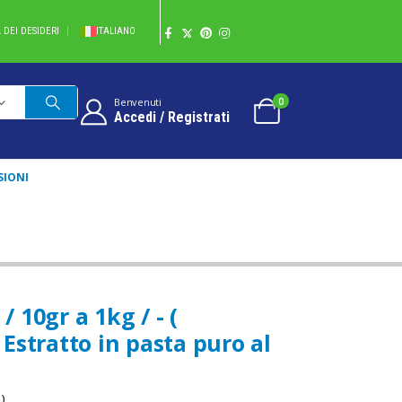
A DEI DESIDERI
ITALIANO
0
Benvenuti
Accedi / Registrati
SIONI
 ESTRATTO IN PASTA PURO AL 100%
10gr a 1kg / - (
stratto in pasta puro al
)