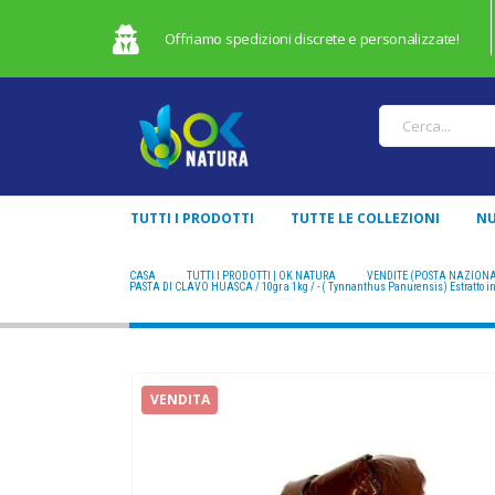
Offriamo spedizioni discrete e personalizzate!
TUTTI I PRODOTTI
TUTTE LE COLLEZIONI
NU
CASA
TUTTI I PRODOTTI | OK NATURA
VENDITE (POSTA NAZION
PASTA DI CLAVO HUASCA / 10gr a 1kg / - ( Tynnanthus Panurensis) Estratto in
VENDITA