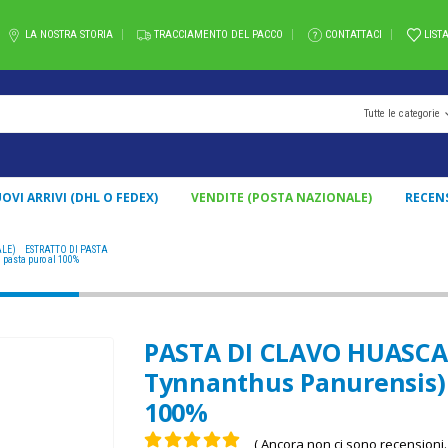
LA NOSTRA STORIA
TRACCIAMENTO DEL PACCO
CONTATTACI
LIST
Tutte le categorie
OVI ARRIVI (DHL O FEDEX)
VENDITE (POSTA NAZIONALE)
RECEN
ALE)
,
ESTRATTO DI PASTA
PASTA DI CLAVO HUASCA / 10GR A 1KG / - ( TYNNANTHUS PANURENSIS)
 pasta puro al 100%
PASTA DI CLAVO HUASCA / 
Tynnanthus Panurensis) E
100%
( Ancora non ci sono recensioni. 