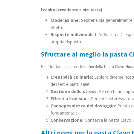
I contro (avvertenze e sicurezza):
Moderazione:
Sebbene sia generalmente c
effetti.
Risposte individuali:
L “efficacia e l” esp
propria risposta.
Sfruttare al meglio la pasta 
Per sfruttare appieno i benefici della Pasta Clavo Hua
Creatività culinaria:
Esplora diverse ricet
dessert e piatti salati.
Gestione dello stress:
Se cerchi un suppo
Effetti afrodisiaci:
Per chi è interessato a
Consapevolezza del dosaggio:
Presta at
fondamentale.
Conservazione:
Conserva la pasta Clavo Hu
Altri nomi per la pasta Clavo