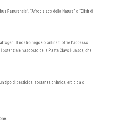
s Panurensis”, “Afrodisiaco della Natura” o “Elisir di
attogeni. Il nostro negozio online ti offre l’accesso
e il potenziale nascosto della Pasta Clavo Huasca, che
cun tipo di pesticida, sostanza chimica, erbicida o
ione.