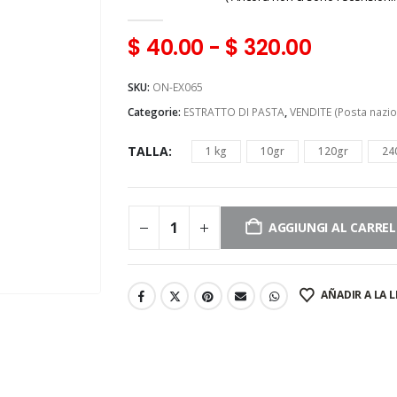
0
Di 5
$
40.00
-
$
320.00
SKU:
ON-EX065
Categorie:
ESTRATTO DI PASTA
,
VENDITE (Posta nazio
TALLA
1 kg
10gr
120gr
24
AGGIUNGI AL CARRE
AÑADIR A LA L