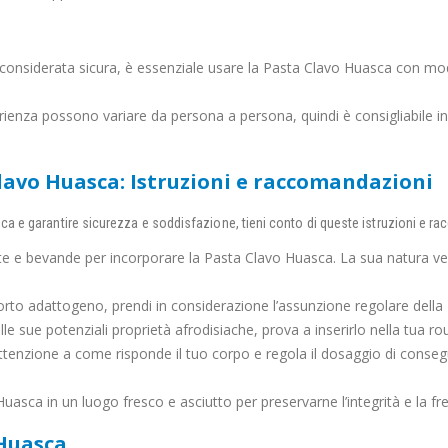
onsiderata sicura, è essenziale usare la Pasta Clavo Huasca con mod
erienza possono variare da persona a persona, quindi è consigliabile in
Clavo Huasca: Istruzioni e raccomandazioni
sca e garantire sicurezza e soddisfazione, tieni conto di queste istruzioni e r
te e bevande per incorporare la Pasta Clavo Huasca. La sua natura versa
rto adattogeno, prendi in considerazione l’assunzione regolare della 
lle sue potenziali proprietà afrodisiache, prova a inserirlo nella tua ro
tenzione a come risponde il tuo corpo e regola il dosaggio di conse
asca in un luogo fresco e asciutto per preservarne l’integrità e la fr
 Huasca