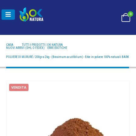
0
CASA
TUTTI I PRODOTTI | OK NATURA
NUOVI ARRIVI (DHL O FEDEX)
,
ERBE ESOTICHE
POLVERE DI MURURÉ / 200GR A 2KG - (BROSIMUM ACUTIFOLIUM) - ERBE IN POLVERE 100%
NATURALI BARK
POLVERE DI MURURÉ / 200gr a 2kg - (Brosimum acutifolium) - Erbe in polvere 100% naturali BARK
VENDITA