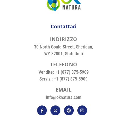
Contattaci
I
N
D
I
R
I
Z
Z
O
30 North Gould Street, Sheridan,
WY 82801, Stati Uniti
T
E
L
E
F
O
N
O
Vendite: +1 (877) 875-5909
Servizi: +1 (877) 875-5909
E
M
A
I
L
info@oknatura.com