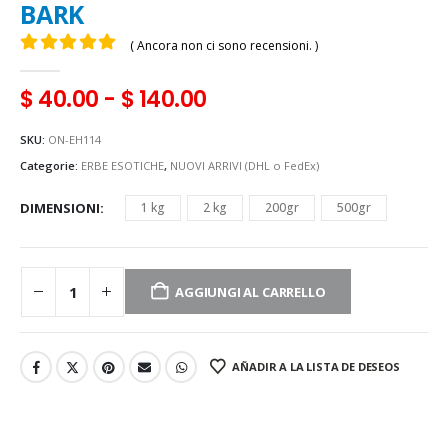
BARK
( Ancora non ci sono recensioni. )
0
Di 5
$
40.00
-
$
140.00
SKU:
ON-EH114
Categorie:
ERBE ESOTICHE
,
NUOVI ARRIVI (DHL o FedEx)
DIMENSIONI
1 kg
2 kg
200gr
500gr
AGGIUNGI AL CARRELLO
AÑADIR A LA LISTA DE DESEOS