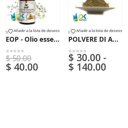
Añadir a la lista de deseos
Añadir a la lista de deseos
ERFOODS
NUOVI ARRIVI (DHL o FedEx)
,
OLI ED ESSENZE
ERBE ESOTICHE
,
NUOVI ARRIVI (DHL
EOP - Olio essenziale di PALO SANTO - (Bursera graveolens)
POLVERE DI ABUTA / 200gr a 2kg - (Abuta Grandifolia) - Erbe in polvere 100% naturali LIANA
$
30.00
-
$
50.00
0
su 5
0
su 5
$
40.00
$
140.00
titolo del carosello