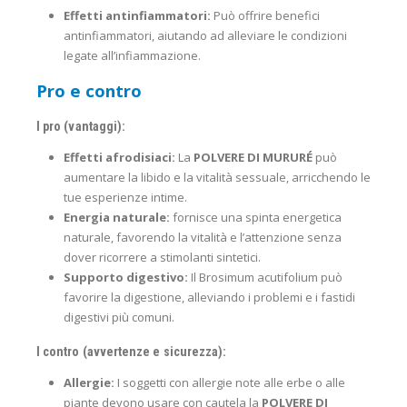
Effetti antinfiammatori:
Può offrire benefici
antinfiammatori, aiutando ad alleviare le condizioni
legate all’infiammazione.
Pro e contro
I pro (vantaggi):
Effetti afrodisiaci:
La
POLVERE DI MURURÉ
può
aumentare la libido e la vitalità sessuale, arricchendo le
tue esperienze intime.
Energia naturale:
fornisce una spinta energetica
naturale, favorendo la vitalità e l’attenzione senza
dover ricorrere a stimolanti sintetici.
Supporto digestivo:
Il Brosimum acutifolium può
favorire la digestione, alleviando i problemi e i fastidi
digestivi più comuni.
I contro (avvertenze e sicurezza):
Allergie:
I soggetti con allergie note alle erbe o alle
piante devono usare con cautela la
POLVERE DI