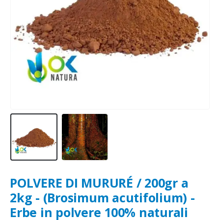
POLVERE DI MURURÉ / 200gr a
2kg - (Brosimum acutifolium) -
Erbe in polvere 100% naturali